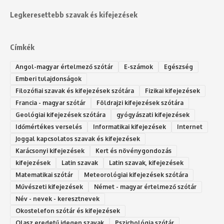
Legkeresettebb szavak és kifejezések
Címkék
Angol-magyar értelmező szótár
E-számok
Egészség
Emberi tulajdonságok
Filozófiai szavak és kifejezések szótára
Fizikai kifejezések
Francia - magyar szótár
Földrajzi kifejezések szótára
Geológiai kifejezések szótára
gyógyászati kifejezések
Időmértékes verselés
Informatikai kifejezések
Internet
Joggal kapcsolatos szavak és kifejezések
Karácsonyi kifejezések
Kert és növénygondozás
kifejezések
Latin szavak
Latin szavak, kifejezések
Matematikai szótár
Meteorológiai kifejezések szótára
Művészeti kifejezések
Német - magyar értelmező szótár
Név - nevek - keresztnevek
Okostelefon szótár és kifejezések
Olasz eredetű idegen szavak
Ps‮gólohciz‬ia s‮átóz‬r