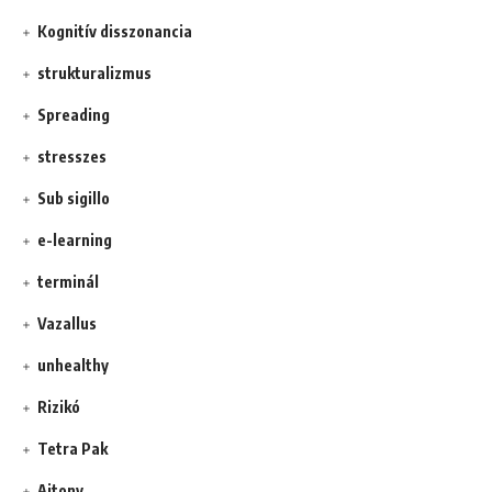
Kognitív disszonancia
strukturalizmus
Spreading
stresszes
Sub sigillo
e-learning
terminál
Vazallus
unhealthy
Rizikó
Tetra Pak
Ajtony