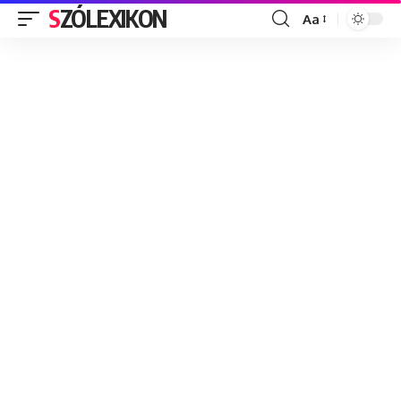
SZÓLEXIKON
Aa
Font
Resizer