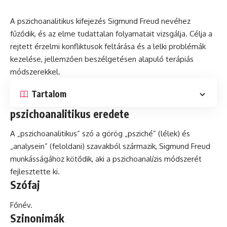
A pszichoanalitikus kifejezés Sigmund Freud nevéhez
fűződik,
és
az elme tudattalan folyamatait vizsgálja. Célja a
rejtett érzelmi konfliktusok feltárása és a lelki problémák
kezelése, jellemzően beszélgetésen alapuló terápiás
módszerekkel.
Tartalom
pszichoanalitikus eredete
A „pszichoanalitikus” szó a görög „psziché” (lélek) és
„analysein” (feloldani) szavakból származik, Sigmund Freud
munkásságához kötődik, aki a
pszichoanalízis
módszerét
fejlesztette ki.
Szófaj
Főnév.
Szinonimák