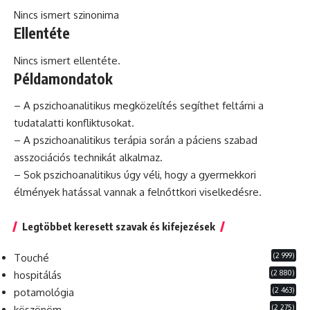
Nincs ismert szinonima
Ellentéte
Nincs ismert ellentéte.
Példamondatok
– A pszichoanalitikus megközelítés segíthet feltárni a
tudatalatti konfliktusokat.
– A pszichoanalitikus terápia során a
páciens
szabad
asszociációs technikát alkalmaz.
– Sok pszichoanalitikus úgy véli, hogy a gyermekkori
élmények hatással vannak a felnőttkori viselkedésre.
Legtöbbet keresett szavak és kifejezések
(2 999)
Touché
(2 880)
hospitálás
(2 463)
potamológia
(2 275)
köszönöm