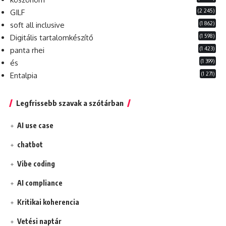
(2 245)
GILF
(1 862)
soft all inclusive
(1 598)
Digitális tartalomkészítő
(1 423)
panta rhei
(1 399)
és
(1 271)
Entalpia
Legfrissebb szavak a szótárban
AI use case
chatbot
Vibe coding
AI compliance
Kritikai koherencia
Vetési naptár