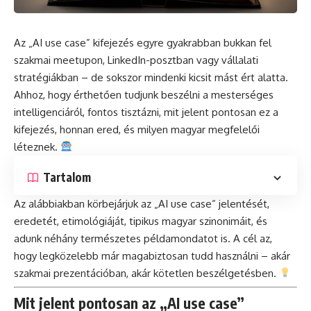
Az „AI use case” kifejezés egyre gyakrabban bukkan fel
szakmai meetupon, LinkedIn-posztban vagy vállalati
stratégiákban – de sokszor mindenki kicsit mást ért alatta.
Ahhoz, hogy érthetően tudjunk beszélni a mesterséges
intelligenciáról, fontos tisztázni, mit jelent pontosan ez a
kifejezés, honnan ered, és milyen magyar megfelelői
léteznek.
Tartalom
Az alábbiakban körbejárjuk az „AI use case” jelentését,
eredetét, etimológiáját, tipikus magyar szinonimáit, és
adunk néhány természetes példamondatot is. A cél az,
hogy legközelebb már magabiztosan tudd használni – akár
szakmai prezentációban, akár kötetlen beszélgetésben.
Mit jelent pontosan az „AI use case”