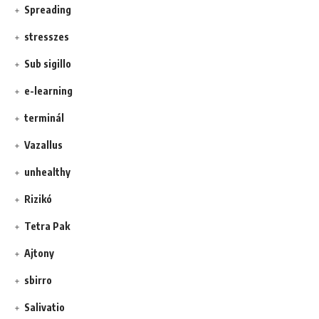
Spreading
stresszes
Sub sigillo
e-learning
terminál
Vazallus
unhealthy
Rizikó
Tetra Pak
Ajtony
sbirro
Salivatio