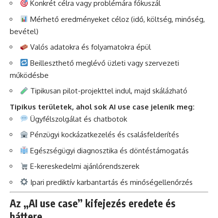
Konkrét célra vagy problémára fókuszál
Mérhető eredményeket céloz (idő, költség, minőség,
bevétel)
Valós adatokra és folyamatokra épül
Beilleszthető meglévő üzleti vagy szervezeti
működésbe
Tipikusan pilot-projekttel indul, majd skálázható
Tipikus területek, ahol sok AI use case jelenik meg:
Ügyfélszolgálat és chatbotok
Pénzügyi kockázatkezelés és csalásfelderítés
Egészségügyi diagnosztika és döntéstámogatás
E-kereskedelmi ajánlórendszerek
Ipari prediktív karbantartás és minőségellenőrzés
Az „AI use case” kifejezés eredete és
háttere