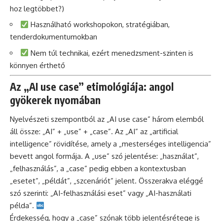
hoz legtöbbet?)
Használható workshopokon, stratégiában,
tenderdokumentumokban
Nem túl technikai, ezért menedzsment-szinten is
könnyen érthető
Az „AI use case” etimológiája: angol
gyökerek nyomában
Nyelvészeti szempontból az „AI use case” három elemből
áll össze: „AI” + „use” + „case”. Az „AI” az „artificial
intelligence” rövidítése, amely a „mesterséges intelligencia”
bevett angol formája. A „use” szó jelentése: „használat”,
„felhasználás”, a „case” pedig ebben a kontextusban
„esetet”, „példát”, „szcenáriót” jelent. Összerakva eléggé
szó szerinti: „AI-felhasználási eset” vagy „AI-használati
példa”.
Érdekesség, hogy a „case” szónak több jelentésrétege is