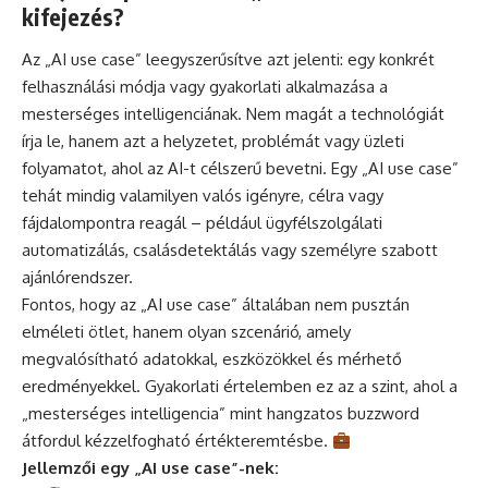
kifejezés?
Az „AI use case” leegyszerűsítve azt jelenti: egy konkrét
felhasználási módja vagy gyakorlati alkalmazása a
mesterséges intelligenciának. Nem magát a technológiát
írja le, hanem azt a helyzetet, problémát vagy üzleti
folyamatot, ahol az AI-t célszerű bevetni. Egy „AI use case”
tehát mindig valamilyen valós igényre, célra vagy
fájdalompontra reagál – például ügyfélszolgálati
automatizálás, csalásdetektálás vagy személyre szabott
ajánlórendszer.
Fontos, hogy az „AI use case” általában nem pusztán
elméleti ötlet, hanem olyan szcenárió, amely
megvalósítható adatokkal, eszközökkel és mérhető
eredményekkel. Gyakorlati értelemben ez az a szint, ahol a
„mesterséges intelligencia” mint hangzatos buzzword
átfordul kézzelfogható értékteremtésbe.
Jellemzői egy „AI use case”-nek: