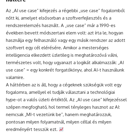
Az „AI use case” kifejezés a régebbi „use case” fogalomból
nőtt ki, amelyet elsősorban a szoftverfejlesztés és a
rendszerelemzés használt. A „use case” már a 1990-es
években bevett módszertani elem volt: azt írta le, hogyan
használja egy felhasználó vagy egy másik rendszer az adott
szoftvert egy cél elérésére. Amikor a mesterséges
intelligencia elkezdett üzletileg is meghatározóvá válni,
természetes volt, hogy ugyanazt a logikát alkalmazzák: „AI
use case” = egy konkrét forgatókönyv, ahol AI-t használunk
valamire.
A háttérben az is áll, hogy a cégeknek szükségük volt egy
fogalomra, amellyel el tudják választani a technológiai
hype-ot a valós üzleti értéktől. Az „AI use case” kifejezéssel
szépen megfogható, hol termel tényleges hasznot az AI:
nemcsak „MI-t vezetünk be”, hanem meghatározzuk,
pontosan milyen folyamatnál, milyen céllal és milyen
eredményért tesszük ezt.