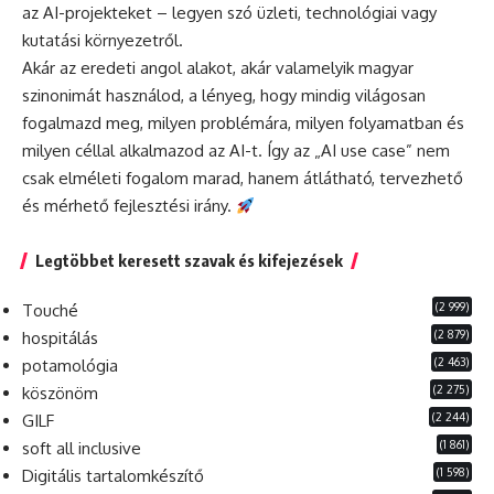
az AI-projekteket – legyen szó üzleti, technológiai vagy
kutatási környezetről.
Akár az eredeti angol alakot, akár valamelyik magyar
szinonimát használod, a lényeg, hogy mindig világosan
fogalmazd meg, milyen problémára, milyen folyamatban és
milyen céllal alkalmazod az AI-t. Így az „AI use case” nem
csak elméleti fogalom marad, hanem átlátható, tervezhető
és mérhető fejlesztési irány.
Legtöbbet keresett szavak és kifejezések
(2 999)
Touché
(2 879)
hospitálás
(2 463)
potamológia
(2 275)
köszönöm
(2 244)
GILF
(1 861)
soft all inclusive
(1 598)
Digitális tartalomkészítő