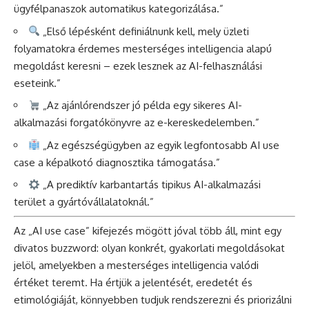
ügyfélpanaszok automatikus kategorizálása.”
„Első lépésként definiálnunk kell, mely üzleti
folyamatokra érdemes mesterséges intelligencia alapú
megoldást keresni – ezek lesznek az AI-felhasználási
eseteink.”
„Az ajánlórendszer jó példa egy sikeres AI-
alkalmazási forgatókönyvre az e-kereskedelemben.”
„Az egészségügyben az egyik legfontosabb AI use
case a képalkotó diagnosztika támogatása.”
„A prediktív karbantartás tipikus AI-alkalmazási
terület a gyártóvállalatoknál.”
Az „AI use case” kifejezés mögött jóval több áll, mint egy
divatos buzzword: olyan konkrét, gyakorlati megoldásokat
jelöl, amelyekben a mesterséges intelligencia valódi
értéket teremt. Ha értjük a jelentését, eredetét és
etimológiáját, könnyebben tudjuk rendszerezni és priorizálni