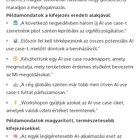
maradjon a megfogalmazás.
Példamondatok a kifejezés eredeti alakjával:
„A következő negyedévben három új AI use case-t
szeretnénk pilot szinten kipróbálni az ügyfélszolgálaton.”
„Először fel kell térképeznünk az összes potenciális AI
use case-t, mielőtt döntünk a beruházásról.”
„Készítettünk egy AI use case roadmappet, amely
megmutatja, mely területeken érdemes elsőként bevezetni
az MI-megoldásokat.”
„A cég globális szinten már több mint ötven AI use
case-t futtat párhuzamosan.”
„Workshopon gyűjtjük azokat az AI use case-öket,
amelyek valódi üzleti értéket teremtenek.”
Példamondatok magyarított, természetesebb
kifejezésekkel:
„Az egyik legígéretesebb AI-alkalmazási eset az