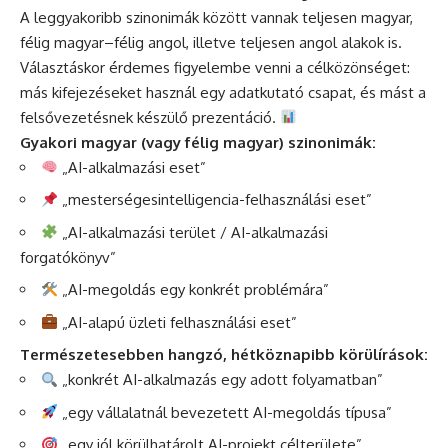
A leggyakoribb szinonimák között vannak teljesen magyar,
félig magyar–félig angol, illetve teljesen angol alakok is.
Választáskor érdemes figyelembe venni a célközönséget:
más kifejezéseket használ egy adatkutató csapat, és mást a
felsővezetésnek készülő prezentáció.
Gyakori magyar (vagy félig magyar) szinonimák:
„AI-alkalmazási eset”
„mesterségesintelligencia-felhasználási eset”
„AI-alkalmazási terület / AI-alkalmazási
forgatókönyv”
„AI-megoldás egy konkrét problémára”
„AI-alapú üzleti felhasználási eset”
Természetesebben hangzó, hétköznapibb körülírások:
„konkrét AI-alkalmazás egy adott folyamatban”
„egy vállalatnál bevezetett AI-megoldás típusa”
„egy jól körülhatárolt AI-projekt célterülete”