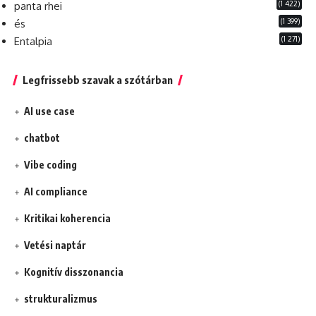
(1 422)
panta rhei
(1 399)
és
(1 271)
Entalpia
Legfrissebb szavak a szótárban
AI use case
chatbot
Vibe coding
AI compliance
Kritikai koherencia
Vetési naptár
Kognitív disszonancia
strukturalizmus