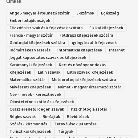
Címkék
Angol-magyar értelmező szótár
E-számok
Egészség
Emberi tulajdonságok
Filozófiai szavak és kifejezések szótára
Fizikai kifejezések
Francia - magyar szótár
Földrajzi kifejezések szótára
Geológiai kifejezések szótára
gyógyászati kifejezések
Időmértékes verselés
Informatikai kifejezések
Internet
Joggal kapcsolatos szavak és kifejezések
Karácsonyi kifejezések
Kert és növénygondozás
kifejezések
Latin szavak
Latin szavak, kifejezések
Matematikai szótár
Meteorológiai kifejezések szótára
Művészeti kifejezések
Német - magyar értelmező szótár
Név - nevek - keresztnevek
Okostelefon szótár és kifejezések
Olasz eredetű idegen szavak
Ps‮gólohciz‬ia s‮átóz‬r
Régies szavak
Rímfajták
Rövidítések
Szólás - közmondás
Tetoválások jelentése
Turisztikai kifejezések
Tárgyak