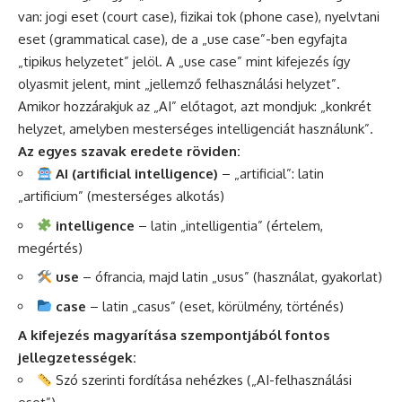
van: jogi eset (court case), fizikai tok (phone case), nyelvtani
eset (grammatical case), de a „use case”-ben egyfajta
„tipikus helyzetet” jelöl. A „use case” mint kifejezés így
olyasmit jelent, mint „jellemző felhasználási helyzet”.
Amikor hozzárakjuk az „AI” előtagot, azt mondjuk: „konkrét
helyzet, amelyben mesterséges intelligenciát használunk”.
Az egyes szavak eredete röviden:
AI (artificial intelligence)
– „artificial”: latin
„artificium” (mesterséges alkotás)
intelligence
– latin „intelligentia” (értelem,
megértés)
use
– ófrancia, majd latin „usus” (használat, gyakorlat)
case
– latin „casus” (eset, körülmény, történés)
A kifejezés magyarítása szempontjából fontos
jellegzetességek:
Szó szerinti fordítása nehézkes („AI-felhasználási