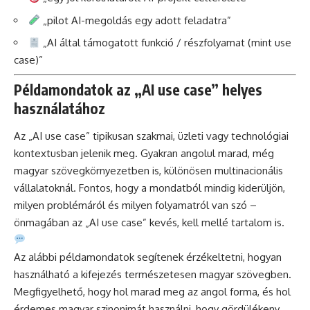
„pilot AI-megoldás egy adott feladatra”
„AI által támogatott funkció / részfolyamat (mint use
case)”
Példamondatok az „AI use case” helyes
használatához
Az „AI use case” tipikusan szakmai, üzleti vagy technológiai
kontextusban jelenik meg. Gyakran angolul marad, még
magyar szövegkörnyezetben is, különösen multinacionális
vállalatoknál. Fontos, hogy a mondatból mindig kiderüljön,
milyen problémáról és milyen folyamatról van szó –
önmagában az „AI use case” kevés, kell mellé tartalom is.
Az alábbi példamondatok segítenek érzékeltetni, hogyan
használható a kifejezés természetesen magyar szövegben.
Megfigyelhető, hogy hol marad meg az angol forma, és hol
érdemes magyar szinonimát használni, hogy gördülékeny