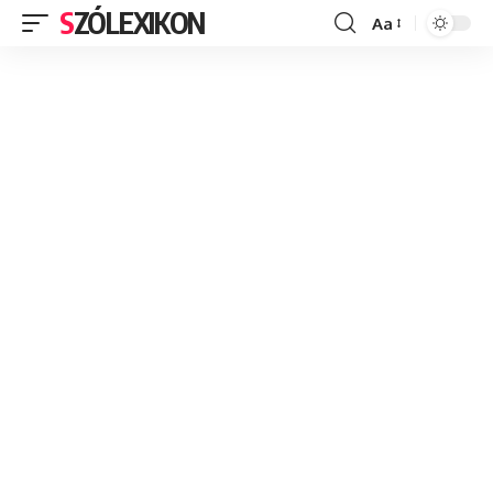
SZÓLEXIKON
Aa
Font
Resizer