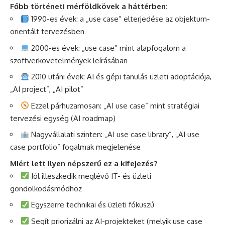
Főbb történeti mérföldkövek a háttérben:
1990-es évek: a „use case” elterjedése az objektum-
orientált tervezésben
2000-es évek: „use case” mint alapfogalom a
szoftverkövetelmények leírásában
2010 utáni évek: AI és gépi tanulás üzleti adoptációja,
„AI project”, „AI pilot”
Ezzel párhuzamosan: „AI use case” mint stratégiai
tervezési egység (AI roadmap)
Nagyvállalati szinten: „AI use case library”, „AI use
case portfolio” fogalmak megjelenése
Miért lett ilyen népszerű ez a kifejezés?
Jól illeszkedik meglévő IT- és üzleti
gondolkodásmódhoz
Egyszerre technikai és üzleti fókuszú
Segít priorizálni az AI-projekteket (melyik use case