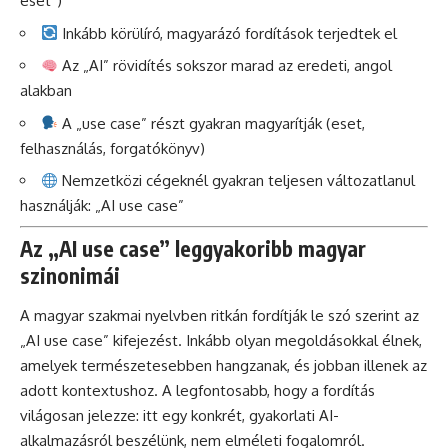
eset”)
Inkább körülíró, magyarázó fordítások terjedtek el
Az „AI” rövidítés sokszor marad az eredeti, angol
alakban
A „use case” részt gyakran magyarítják (eset,
felhasználás, forgatókönyv)
Nemzetközi cégeknél gyakran teljesen változatlanul
használják: „AI use case”
Az „AI use case” leggyakoribb magyar
szinonimái
A magyar szakmai nyelvben ritkán fordítják le szó szerint az
„AI use case” kifejezést. Inkább olyan megoldásokkal élnek,
amelyek természetesebben hangzanak, és jobban illenek az
adott kontextushoz. A legfontosabb, hogy a fordítás
világosan jelezze: itt egy konkrét, gyakorlati AI-
alkalmazásról beszélünk, nem elméleti fogalomról.