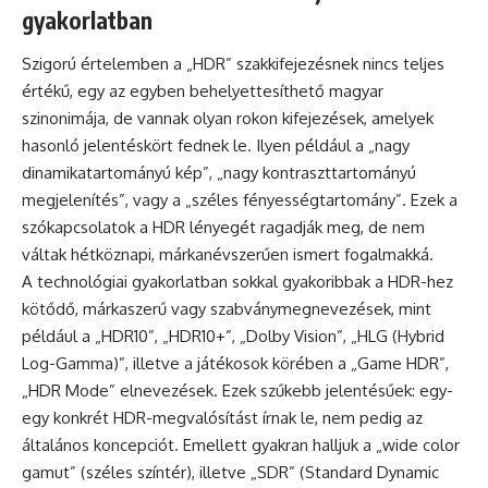
gyakorlatban
Szigorú értelemben a „HDR” szakkifejezésnek nincs teljes
értékű, egy az egyben behelyettesíthető magyar
szinonimája, de vannak olyan rokon kifejezések, amelyek
hasonló jelentéskört fednek le. Ilyen például a „nagy
dinamikatartományú kép”, „nagy kontraszttartományú
megjelenítés”, vagy a „széles fényességtartomány”. Ezek a
szókapcsolatok a HDR lényegét ragadják meg, de nem
váltak hétköznapi, márkanévszerűen ismert fogalmakká.
A technológiai gyakorlatban sokkal gyakoribbak a HDR-hez
kötődő, márkaszerű vagy szabványmegnevezések, mint
például a „HDR10”, „HDR10+”, „Dolby Vision”, „HLG (Hybrid
Log-Gamma)”, illetve a játékosok körében a „Game HDR”,
„HDR Mode” elnevezések. Ezek szűkebb jelentésűek: egy-
egy konkrét HDR-megvalósítást írnak le, nem pedig az
általános koncepciót. Emellett gyakran halljuk a „wide color
gamut” (széles színtér), illetve „SDR” (Standard Dynamic