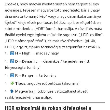
Érdekes, hogy magyar nyelvterületen nem terjedt el egy
egységes, teljesen magyarosított megfelelő; bár a „nagy
dinamikatartományú kép” vagy „nagy dinamikatartományú
kijelző” kifejezések pontosak, hétköznapi beszélgetésben
szinte mindenki a „HDR” formát használja. A rövidítés mára
önálló nyelvi egységként működik: ragozzuk („HDR-es film”,
„HDR-t támogató tévé”), és más rövidítésekkel (pl. 4K,
OLED) együtt, tipikus technológiai zsargonként használjuk.
H = High
→ magas / nagy
D = Dynamic
→ dinamikus / terjedelmes (itt:
fényességtartomány)
R = Range
→ tartomány
Típus:
angol kezdőbetűszó (akroníma)
Magyarban:
többnyire változatlanul átvett
szakkifejezésként használjuk
HDR szinonimái és rokon kifejezései a