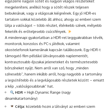
egyszerre nagyon sötét és nagyon világos részleteket
megjeleníteni, anélkül hogy a sötét részek teljesen
bebuknának, vagy a világosak kiégnének. Egy jó HDR‑es
tartalom sokkal közelebb áll ahhoz, ahogy az emberi szem
látja a valóságot – több részlet, élénkebb színek, mélyebb
feketék és erőteljesebb csúcsfények.
A mindennapi gyakorlatban a HDR-rel leggyakrabban tévék,
monitorok, konzolos és PC‑s játékok, valamint
okostelefonok kameráinak kapcsán találkozunk. Egy HDR-t
támogató film például látványosabb naplementét,
kontrasztosabb éjszakai jeleneteket és természetesebb
bőrszíneket nyújt. Nem arról van szó, hogy „minden
színesebb”, hanem inkább arról, hogy nagyobb a tartomány
a legsötétebb és a legvilágosabb részletek között – emiatt
a kép „valóságosabbnak” hat.
HDR
= High Dynamic Range (nagy
dinamikatartomány)
Célja:
közelebb hozni a látványt az emberi szem