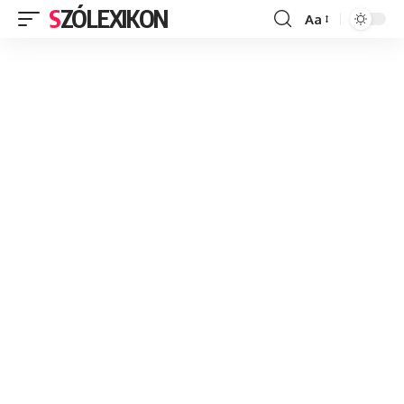
SZÓLEXIKON
Aa
Font
Resizer