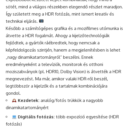
sötét, mind a világos részekben elegendő részlet maradjon.
Így született meg a HDR fotózás, mint ismert kreatív és
technikai eljárás.
Később a számítógépes grafika és a mozifilmes utómunka is
átvette a HDR fogalmát. Ahogy a kijelzőtechnológiák
fejlődtek, a gyártók ráébredtek, hogy nemcsak a
képfeldolgozás szintjén, hanem a megjelenítésben is lehet
„nagy dinamikatartományról” beszélni. Ennek
eredményeként a televíziók, monitorok és otthoni
moziszabványok (pl. HDR10, Dolby Vision) is átvették a HDR
megnevezést. Ma már, amikor valaki HDR‑ről beszél,
legtöbbször a kijelzők és a tartalmak kombinációjára
gondol.
Kezdetek:
analóg/fotós trükkök a nagyobb
dinamikatartományért
Digitális fotózás:
több expozíció egyesítése (HDR
fotózás)