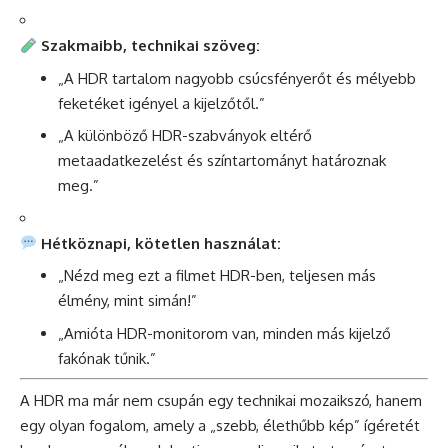
Szakmaibb, technikai szöveg:
„A HDR tartalom nagyobb csúcsfényerőt és mélyebb
feketéket igényel a kijelzőtől.”
„A különböző HDR-szabványok eltérő
metaadatkezelést és színtartományt határoznak
meg.”
Hétköznapi, kötetlen használat:
„Nézd meg ezt a filmet HDR-ben, teljesen más
élmény, mint simán!”
„Amióta HDR-monitorom van, minden más kijelző
fakónak tűnik.”
A HDR ma már nem csupán egy technikai mozaikszó, hanem
egy olyan fogalom, amely a „szebb, élethűbb kép” ígéretét