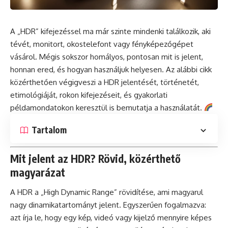
A „HDR” kifejezéssel ma már szinte mindenki találkozik, aki
tévét, monitort, okostelefont vagy fényképezőgépet
vásárol. Mégis sokszor homályos, pontosan mit is jelent,
honnan ered, és hogyan használjuk helyesen. Az alábbi cikk
közérthetően végigveszi a HDR jelentését, történetét,
etimológiáját, rokon kifejezéseit, és gyakorlati
példamondatokon keresztül is bemutatja a használatát.
Tartalom
Mit jelent az HDR? Rövid, közérthető
magyarázat
A HDR a „High Dynamic Range” rövidítése, ami magyarul
nagy dinamikatartományt jelent. Egyszerűen fogalmazva:
azt írja le, hogy egy kép, videó vagy kijelző mennyire képes