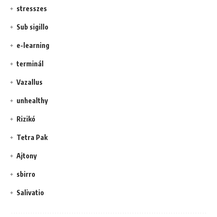
stresszes
Sub sigillo
e-learning
terminál
Vazallus
unhealthy
Rizikó
Tetra Pak
Ajtony
sbirro
Salivatio