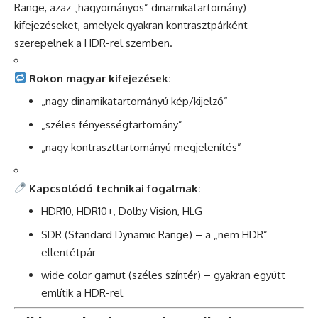
Range, azaz „hagyományos” dinamikatartomány)
kifejezéseket, amelyek gyakran kontrasztpárként
szerepelnek a HDR-rel szemben.
Rokon magyar kifejezések:
„nagy dinamikatartományú kép/kijelző”
„széles fényességtartomány”
„nagy kontraszttartományú megjelenítés”
Kapcsolódó technikai fogalmak:
HDR10, HDR10+, Dolby Vision, HLG
SDR (Standard Dynamic Range) – a „nem HDR”
ellentétpár
wide color gamut (széles színtér) – gyakran együtt
említik a HDR-rel