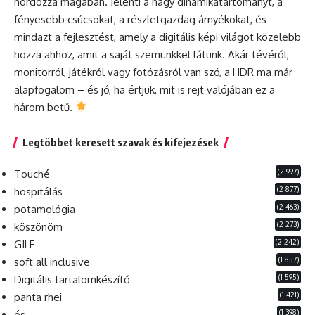
hordozza magában. Jelenti a nagy dinamikatartományt, a
fényesebb csúcsokat, a részletgazdag árnyékokat, és
mindazt a fejlesztést, amely a digitális képi világot közelebb
hozza ahhoz, amit a saját szemünkkel látunk. Akár tévéről,
monitorról, játékról vagy fotózásról van szó, a HDR ma már
alapfogalom – és jó, ha értjük, mit is rejt valójában ez a
három betű.
Legtöbbet keresett szavak és kifejezések
(2 997)
Touché
(2 877)
hospitálás
(2 463)
potamológia
(2 273)
köszönöm
(2 242)
GILF
(1 857)
soft all inclusive
(1 595)
Digitális tartalomkészítő
(1 421)
panta rhei
(1 398)
és