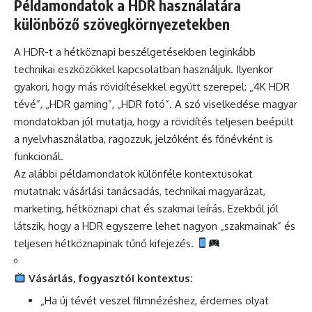
Példamondatok a HDR használatára
különböző szövegkörnyezetekben
A HDR-t a hétköznapi beszélgetésekben leginkább
technikai eszközökkel kapcsolatban használjuk. Ilyenkor
gyakori, hogy más rövidítésekkel együtt szerepel: „4K HDR
tévé”, „HDR gaming”, „HDR fotó”. A szó viselkedése magyar
mondatokban jól mutatja, hogy a rövidítés teljesen beépült
a nyelvhasználatba, ragozzuk, jelzőként és főnévként is
funkcionál.
Az alábbi példamondatok különféle kontextusokat
mutatnak: vásárlási tanácsadás, technikai magyarázat,
marketing, hétköznapi chat és szakmai leírás. Ezekből jól
látszik, hogy a HDR egyszerre lehet nagyon „szakmainak” és
teljesen hétköznapinak tűnő kifejezés.
Vásárlás, fogyasztói kontextus:
„Ha új tévét veszel filmnézéshez, érdemes olyat