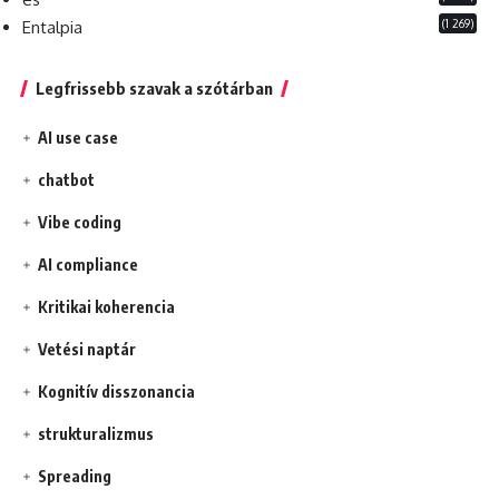
(1 269)
Entalpia
Legfrissebb szavak a szótárban
AI use case
chatbot
Vibe coding
AI compliance
Kritikai koherencia
Vetési naptár
Kognitív disszonancia
strukturalizmus
Spreading