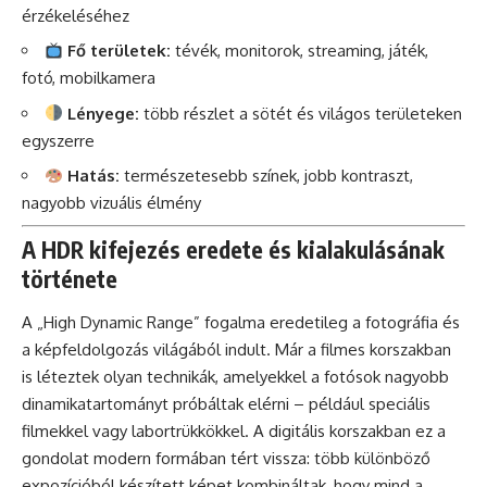
érzékeléséhez
Fő területek:
tévék, monitorok, streaming, játék,
fotó, mobilkamera
Lényege:
több részlet a sötét és világos területeken
egyszerre
Hatás:
természetesebb színek, jobb kontraszt,
nagyobb vizuális élmény
A HDR kifejezés eredete és kialakulásának
története
A „High Dynamic Range” fogalma eredetileg a fotográfia és
a képfeldolgozás világából indult. Már a filmes korszakban
is léteztek olyan technikák, amelyekkel a fotósok nagyobb
dinamikatartományt próbáltak elérni – például speciális
filmekkel vagy labortrükkökkel. A digitális korszakban ez a
gondolat modern formában tért vissza: több különböző
expozícióból készített képet kombináltak, hogy mind a