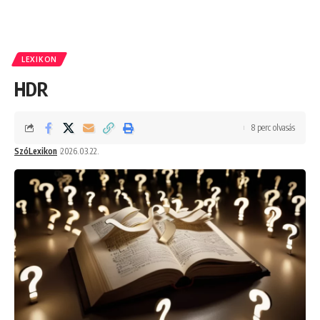
LEXIKON
HDR
8 perc olvasás
SzóLexikon
2026.03.22.