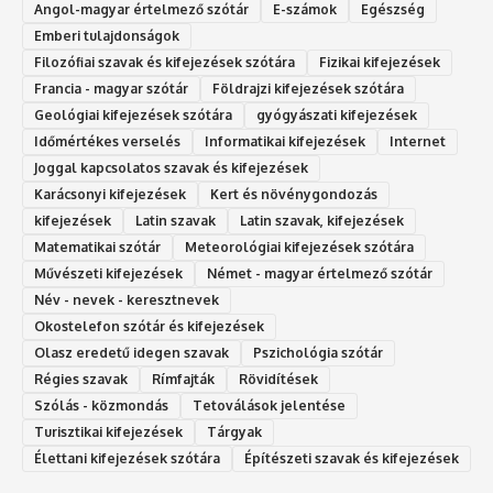
Angol-magyar értelmező szótár
E-számok
Egészség
Emberi tulajdonságok
Filozófiai szavak és kifejezések szótára
Fizikai kifejezések
Francia - magyar szótár
Földrajzi kifejezések szótára
Geológiai kifejezések szótára
gyógyászati kifejezések
Időmértékes verselés
Informatikai kifejezések
Internet
Joggal kapcsolatos szavak és kifejezések
Karácsonyi kifejezések
Kert és növénygondozás
kifejezések
Latin szavak
Latin szavak, kifejezések
Matematikai szótár
Meteorológiai kifejezések szótára
Művészeti kifejezések
Német - magyar értelmező szótár
Név - nevek - keresztnevek
Okostelefon szótár és kifejezések
Olasz eredetű idegen szavak
Ps‮gólohciz‬ia s‮átóz‬r
Régies szavak
Rímfajták
Rövidítések
Szólás - közmondás
Tetoválások jelentése
Turisztikai kifejezések
Tárgyak
Élettani kifejezések szótára
Építészeti szavak és kifejezések