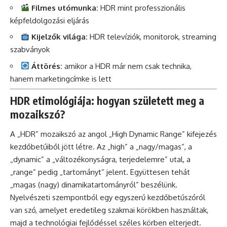
Filmes utómunka:
HDR mint professzionális
képfeldolgozási eljárás
Kijelzők világa:
HDR televíziók, monitorok, streaming
szabványok
Áttörés:
amikor a HDR már nem csak technika,
hanem marketingcímke is lett
HDR etimológiája: hogyan született meg a
mozaikszó?
A „HDR” mozaikszó az angol „High Dynamic Range” kifejezés
kezdőbetűiből jött létre. Az „high” a „nagy/magas”, a
„dynamic” a „változékonyságra, terjedelemre” utal, a
„range” pedig „tartományt” jelent. Együttesen tehát
„magas (nagy) dinamikatartományról” beszélünk.
Nyelvészeti szempontból egy egyszerű kezdőbetűszóról
van szó, amelyet eredetileg szakmai körökben használtak,
majd a technológiai fejlődéssel széles körben elterjedt.