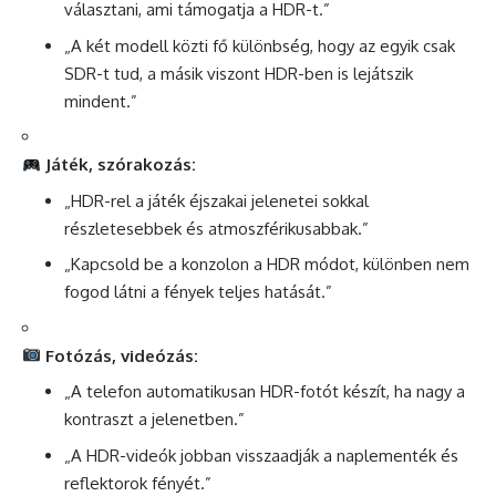
választani, ami támogatja a HDR-t.”
„A két modell közti fő különbség, hogy az egyik csak
SDR-t tud, a másik viszont HDR-ben is lejátszik
mindent.”
Játék, szórakozás:
„HDR-rel a játék éjszakai jelenetei sokkal
részletesebbek és atmoszférikusabbak.”
„Kapcsold be a konzolon a HDR módot, különben nem
fogod látni a fények teljes hatását.”
Fotózás, videózás:
„A telefon automatikusan HDR-fotót készít, ha nagy a
kontraszt a jelenetben.”
„A HDR-videók jobban visszaadják a naplementék és
reflektorok fényét.”