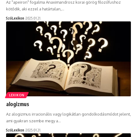
Az "apeiron" fogalma Anaximandrosz korai görög filozófushoz
kötődik, aki ezzel a határtalan,…
SzóLexikon
2025.01.21.
LEXIKON
alogizmus
Az alogizmus irracionális vagy logikátlan gondolkodásmódot jelent,
ami gyakran szembe megy a…
SzóLexikon
2025.01.21.