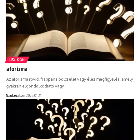
LEXIKON
aforizma
Az aforizma rövid, frappáns bölcselet vagy éles megfigyelés, amely
gyakran elgondolkodtató vagy…
SzóLexikon
2025.01.21.