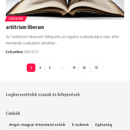
LEXIKON
arbitrium liberum
Az "arbitrium liberum" kifejezés az egyéni szabadságra utal, ahol
mindenki szabadon dönthet…
SzóLexikon
2025.01.21.
1
2
3
…
11
12
Legkeresettebb szavak és kifejezések
Címkék
Angol-magyar értelmező szótár
E-számok
Egészség