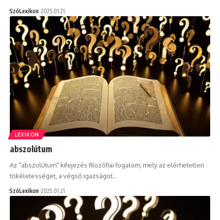
SzóLexikon
2025.01.21.
LEXIKON
abszolútum
Az "abszolútum" kifejezés filozófiai fogalom, mely az elérhetetlen
tökéletességet, a végső igazságot…
SzóLexikon
2025.01.21.