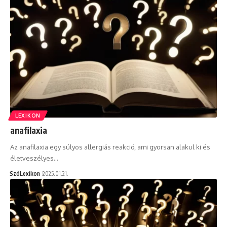
LEXIKON
anafilaxia
Az anafilaxia egy súlyos allergiás reakció, ami gyorsan alakul ki és
életveszélyes…
SzóLexikon
2025.01.21.