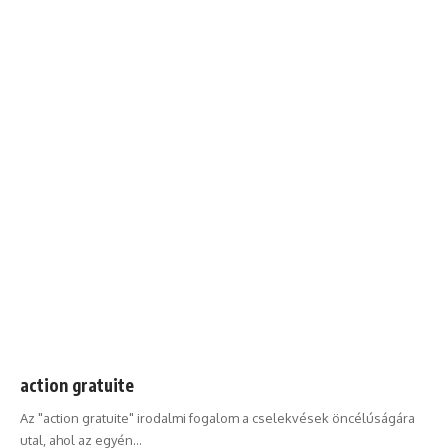
action gratuite
Az "action gratuite" irodalmi fogalom a cselekvések öncélúságára
utal, ahol az egyén…