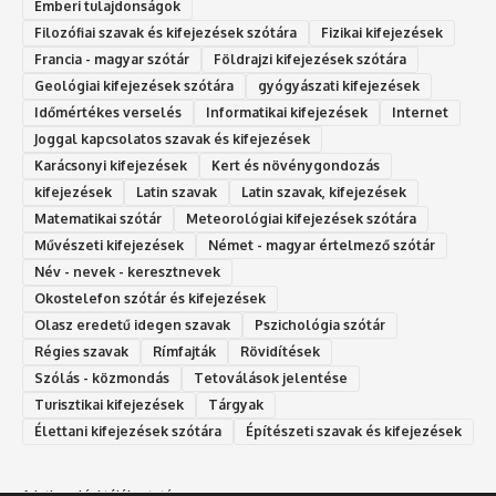
Emberi tulajdonságok
Filozófiai szavak és kifejezések szótára
Fizikai kifejezések
Francia - magyar szótár
Földrajzi kifejezések szótára
Geológiai kifejezések szótára
gyógyászati kifejezések
Időmértékes verselés
Informatikai kifejezések
Internet
Joggal kapcsolatos szavak és kifejezések
Karácsonyi kifejezések
Kert és növénygondozás
kifejezések
Latin szavak
Latin szavak, kifejezések
Matematikai szótár
Meteorológiai kifejezések szótára
Művészeti kifejezések
Német - magyar értelmező szótár
Név - nevek - keresztnevek
Okostelefon szótár és kifejezések
Olasz eredetű idegen szavak
Ps‮gólohciz‬ia s‮átóz‬r
Régies szavak
Rímfajták
Rövidítések
Szólás - közmondás
Tetoválások jelentése
Turisztikai kifejezések
Tárgyak
Élettani kifejezések szótára
Építészeti szavak és kifejezések
Adatkezelési tájékoztató