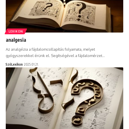
LEXIKON
analgesia
Az analgézia a fájdalomcsillapítás folyamata, melyet
gyógyszerekkel érünk el. Segítségével a fájdalomérzet…
SzóLexikon
2025.01.21.