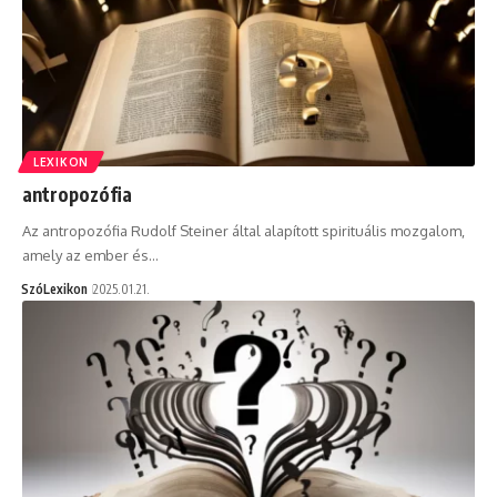
LEXIKON
antropozófia
Az antropozófia Rudolf Steiner által alapított spirituális mozgalom,
amely az ember és…
SzóLexikon
2025.01.21.