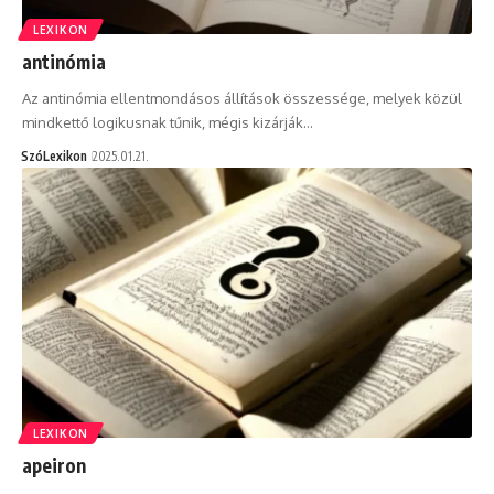
LEXIKON
antinómia
Az antinómia ellentmondásos állítások összessége, melyek közül
mindkettő logikusnak tűnik, mégis kizárják…
SzóLexikon
2025.01.21.
LEXIKON
apeiron