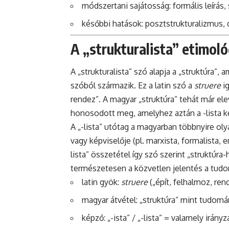
módszertani sajátosság: formális leírás
későbbi hatások: posztstrukturalizmus,
A „strukturalista” etimológ
A „strukturalista” szó alapja a „struktúra”, a
szóból származik. Ez a latin szó a
struere
ig
rendez”. A magyar „struktúra” tehát már el
honosodott meg, amelyhez aztán a -lista ké
A „-lista” utótag a magyarban többnyire olya
vagy képviselője (pl. marxista, formalista, 
lista” összetétel így szó szerint „struktúra
természetesen a közvetlen jelentés a tudo
latin gyök:
struere
(„épít, felhalmoz, re
magyar átvétel: „struktúra” mint tudomá
képző: „-ista” / „-lista” = valamely irány