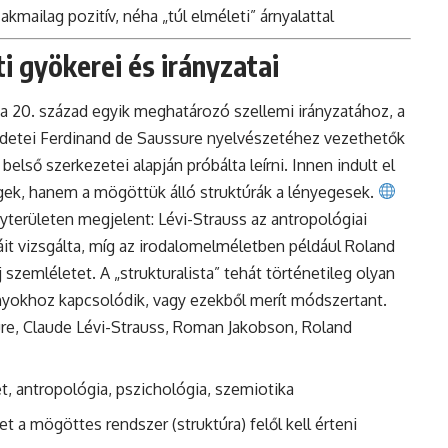
mailag pozitív, néha „túl elméleti” árnyalattal
i gyökerei és irányzatai
: a 20. század egyik meghatározó szellemi irányzatához, a
zdetei Ferdinand de Saussure nyelvészetéhez vezethetők
 belső szerkezetei alapján próbálta leírni. Innen indult el
gek, hanem a mögöttük álló struktúrák a lényegesek.
erületen megjelent: Lévi-Strauss az antropológiai
it vizsgálta, míg az irodalomelméletben például Roland
j szemléletet. A „strukturalista” tehát történetileg olyan
nyokhoz kapcsolódik, vagy ezekből merít módszertant.
ure, Claude Lévi-Strauss, Roman Jakobson, Roland
t, antropológia, pszichológia, szemiotika
t a mögöttes rendszer (struktúra) felől kell érteni