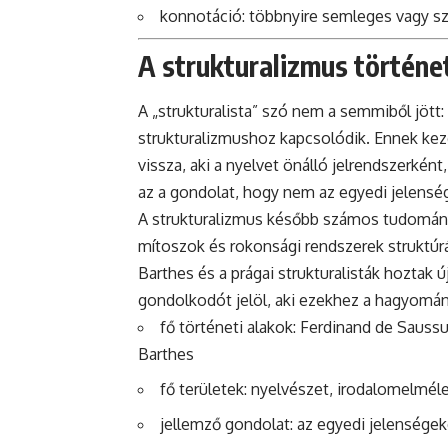
konnotáció: többnyire semleges vagy szak
A strukturalizmus történet
A „strukturalista” szó nem a semmiből jött
strukturalizmushoz kapcsolódik. Ennek ke
vissza, aki a nyelvet önálló jelrendszerként,
az a gondolat, hogy nem az egyedi jelensé
A strukturalizmus később számos tudományt
mítoszok és rokonsági rendszerek struktúrá
Barthes és a prágai strukturalisták hoztak ú
gondolkodót jelöl, aki ezekhez a hagyomá
fő történeti alakok: Ferdinand de Sauss
Barthes
fő területek: nyelvészet, irodalomelméle
jellemző gondolat: az egyedi jelenségeke