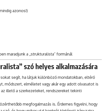
mindig azonos!)
en maradjunk a „strukturalista” formánál
alista” szó helyes alkalmazására
z sokat segít, ha látjuk különböző mondatokban, eltérő
, módszert, elméletet vagy akár egy adott olvasatot is
 az illető a szerkezeteket, rendszereket tekinti
közérthetőbb megfogalmazás is. Érdemes figyelni, hogy
 szó, és hogy mikor utal konkrét történeti irányzatra,