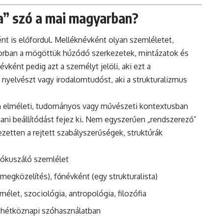
ta” szó a mai magyarban?
ént is előfordul. Melléknévként olyan szemléletet,
ősorban a mögöttük húzódó szerkezetek, mintázatok és
vként pedig azt a személyt jelöli, aki ezt a
nyelvészt vagy irodalomtudóst, aki a strukturalizmus
ban elméleti, tudományos vagy művészeti kontextusban
ani beállítódást fejez ki. Nem egyszerűen „rendszerező”
ezetten a rejtett szabályszerűségek, struktúrák
 fókuszáló szemlélet
 megközelítés), főnévként (egy strukturalista)
mélet, szociológia, antropológia, filozófia
án hétköznapi szóhasználatban