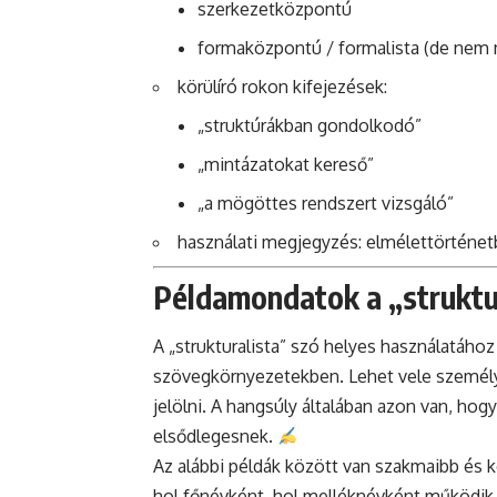
szerkezetközpontú
formaközpontú / formalista (de nem 
körülíró rokon kifejezések:
„struktúrákban gondolkodó”
„mintázatokat kereső”
„a mögöttes rendszert vizsgáló”
használati megjegyzés: elmélettörténetb
Példamondatok a „struktur
A „strukturalista” szó helyes használatáho
szövegkörnyezetekben. Lehet vele személyt
jelölni. A hangsúly általában azon van, hogy
elsődlegesnek.
Az alábbi példák között van szakmaibb és 
hol főnévként, hol melléknévként működik a