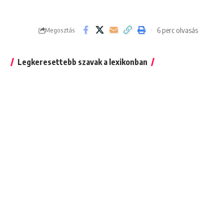
6 perc olvasás
Megosztás
Legkeresettebb szavak a lexikonban