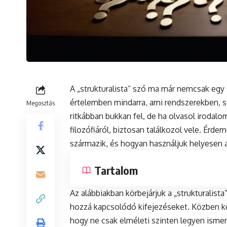
A „strukturalista” szó ma már nemcsak egy
értelemben mindarra, ami rendszerekben, 
Megosztás
ritkábban bukkan fel, de ha olvasol irodalo
filozófiáról, biztosan találkozol vele. Érd
származik, és hogyan használjuk helyesen 
Tartalom
Az alábbiakban körbejárjuk a „strukturalista”
hozzá kapcsolódó kifejezéseket. Közben kon
hogy ne csak elméleti szinten legyen isme