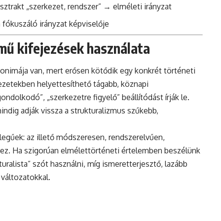
bsztrakt „szerkezet, rendszer” → elméleti irányzat
a fókuszáló irányzat képviselője
mű kifejezések használata
nonimája van, mert erősen kötődik egy konkrét történeti
zetekben helyettesíthető tágabb, köznapi
ndolkodó”, „szerkezetre figyelő” beállítódást írják le.
ndig adják vissza a strukturalizmus szűkebb,
llegűek: az illető módszeresen, rendszerelvűen,
hez. Ha szigorúan elmélettörténeti értelemben beszélünk
uralista” szót használni, míg ismeretterjesztő, lazább
változatokkal.