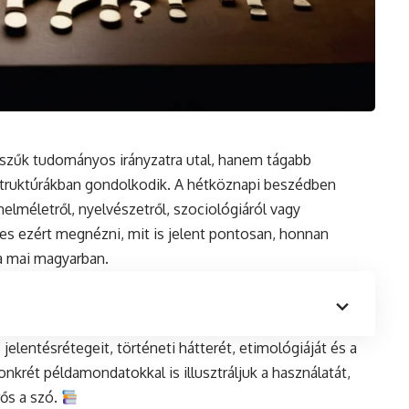
 szűk tudományos irányzatra utal, hanem tágabb
struktúrákban gondolkodik. A hétköznapi beszédben
melméletről, nyelvészetről, szociológiáról vagy
emes ezért megnézni, mit is jelent pontosan, honnan
a mai magyarban.
 jelentésrétegeit, történeti hátterét, etimológiáját és a
krét példamondatokkal is illusztráljuk a használatát,
rős a szó.