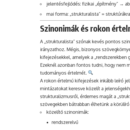
jelentésfejlődés: fizikai „építmény” → a
mai forma: „strukturalista” = struktúrákr
Szinonimák és rokon értel
A „strukturalista” szónak kevés pontos szi
irányzathoz. Mégis, bizonyos szövegkörnye
kifejezésekkel, amelyek a „rendszerekben go
Ezeknél azonban fontos tudni, hogy nem mi
tudományos értelmét.
A rokon értelmű kifejezések inkább leíró je
mintázatokat keresve közelít a jelenségek
strukturalizmusról, érdemes magát a „strukt
szövegekben bátrabban élhetünk a körülíró 
közelítő szinonimák:
rendszerelvű