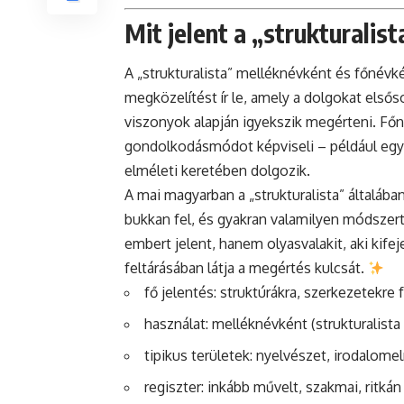
Mit jelent a „strukturalis
A „strukturalista” melléknévként és főnévk
megközelítést ír le, amely a dolgokat els
viszonyok alapján igyekszik megérteni. Főné
gondolkodásmódot képviseli – például egy 
elméleti keretében dolgozik.
A mai magyarban a „strukturalista” általá
bukkan fel, és gyakran valamilyen módszert
embert jelent, hanem olyasvalakit, aki kifej
feltárásában látja a megértés kulcsát.
fő jelentés: struktúrákra, szerkezetekre
használat: melléknévként (strukturalista
tipikus területek: nyelvészet, irodalomel
regiszter: inkább művelt, szakmai, ritk