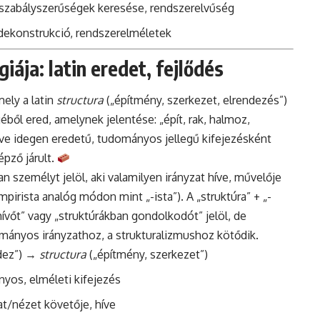
, szabályszerűségek keresése, rendszerelvűség
 dekonstrukció, rendszerelméletek
iája: latin eredet, fejlődés
mely a latin
structura
(„építmény, szerkezet, elrendezés”)
éből ered, amelynek jelentése: „épít, rak, halmoz,
eve idegen eredetű, tudományos jellegű kifejezésként
pző járult.
n személyt jelöl, aki valamilyen irányzat híve, művelője
empirista analóg módon mint „-ista”). A „struktúra” + „-
-hívőt” vagy „struktúrákban gondolkodót” jelöl, de
mányos irányzathoz, a strukturalizmushoz kötődik.
ndez”) →
structura
(„építmény, szerkezet”)
nyos, elméleti kifejezés
zat/nézet követője, híve