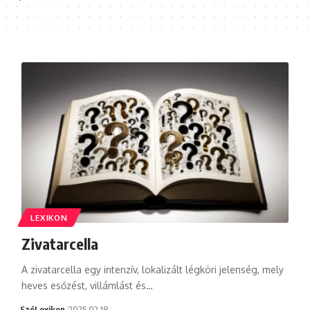
LEXIKON
Zivatarcella
A zivatarcella egy intenzív, lokalizált légköri jelenség, mely
heves esőzést, villámlást és…
SzóLexikon
2025.02.18.