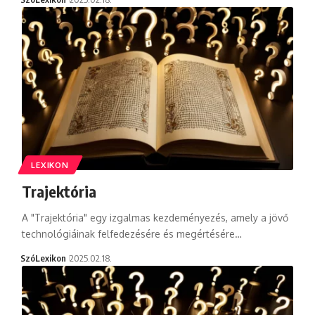
LEXIKON
Trajektória
A "Trajektória" egy izgalmas kezdeményezés, amely a jövő
technológiáinak felfedezésére és megértésére…
SzóLexikon
2025.02.18.