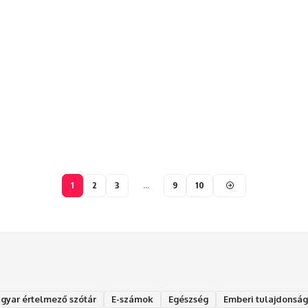
1
2
3
…
9
10
gyar értelmező szótár
E-számok
Egészség
Emberi tulajdonsá