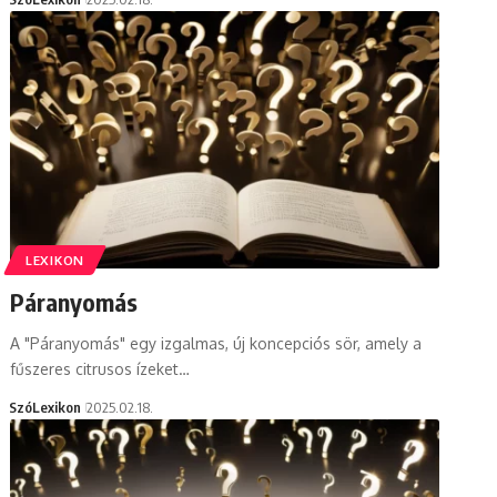
LEXIKON
Páranyomás
A "Páranyomás" egy izgalmas, új koncepciós sör, amely a
fűszeres citrusos ízeket…
SzóLexikon
2025.02.18.