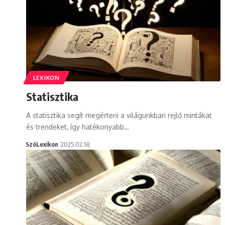
LEXIKON
Statisztika
A statisztika segít megérteni a világunkban rejlő mintákat
és trendeket, így hatékonyabb…
SzóLexikon
2025.02.18.