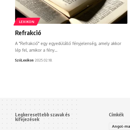
LEXIKON
Refrakció
A "Refrakció" egy egyedülálló fényjelenség, amely akkor
lép fel, amikor a fény…
SzóLexikon
2025.02.18.
Legkeresettebb szavak és
Címkék
kifejezések
Angol-ma