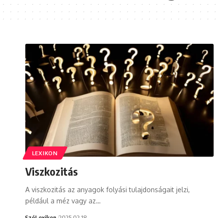
LEXIKON
Viszkozitás
A viszkozitás az anyagok folyási tulajdonságait jelzi,
például a méz vagy az…
SzóLexikon
2025.02.18.