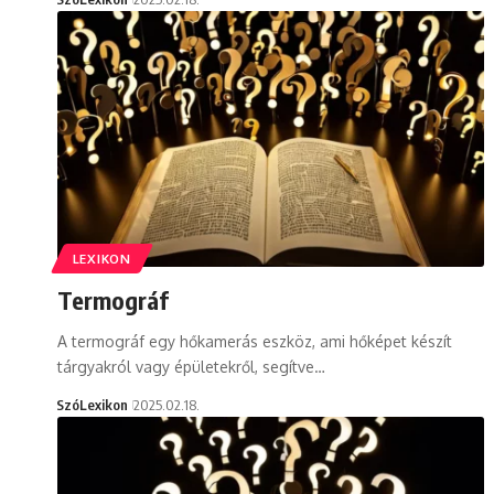
LEXIKON
Termográf
A termográf egy hőkamerás eszköz, ami hőképet készít
tárgyakról vagy épületekről, segítve…
SzóLexikon
2025.02.18.