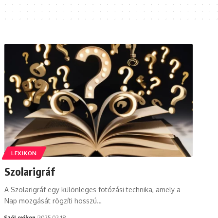
LEXIKON
Szolarigráf
A Szolarigráf egy különleges fotózási technika, amely a
Nap mozgását rögzíti hosszú…
SzóLexikon
2025.02.18.