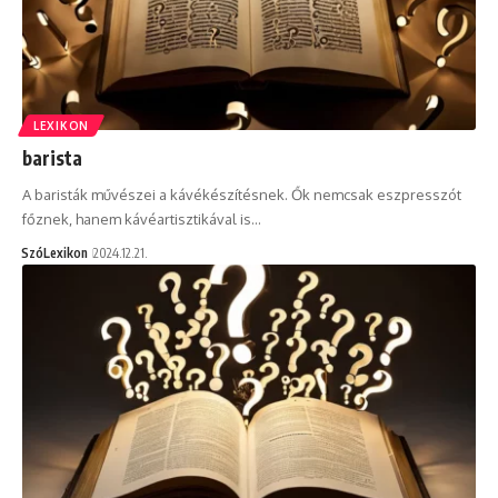
LEXIKON
barista
A baristák művészei a kávékészítésnek. Ők nemcsak eszpresszót
főznek, hanem kávéartisztikával is…
SzóLexikon
2024.12.21.