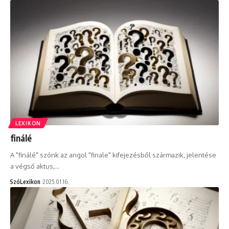
LEXIKON
finálé
A "finálé" szónk az angol "finale" kifejezésből származik, jelentése
a végső aktus,…
SzóLexikon
2025.01.16.