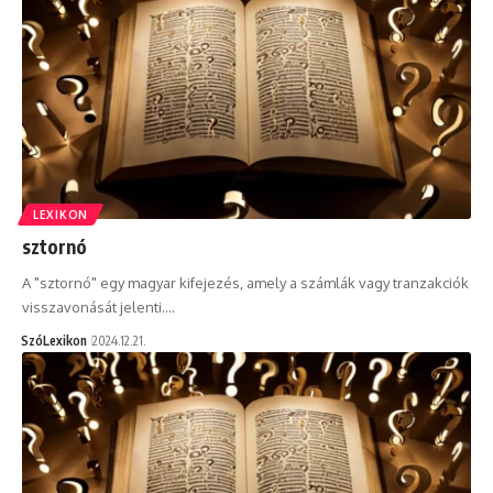
LEXIKON
sztornó
A "sztornó" egy magyar kifejezés, amely a számlák vagy tranzakciók
visszavonását jelenti.…
SzóLexikon
2024.12.21.