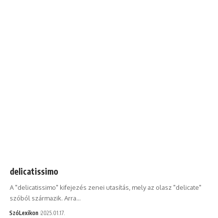
delicatissimo
A "delicatissimo" kifejezés zenei utasítás, mely az olasz "delicate"
szóból származik. Arra…
SzóLexikon
2025.01.17.