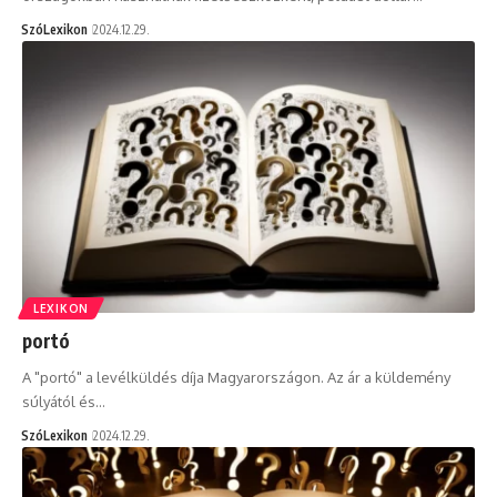
SzóLexikon
2024.12.29.
LEXIKON
portó
A "portó" a levélküldés díja Magyarországon. Az ár a küldemény
súlyától és…
SzóLexikon
2024.12.29.