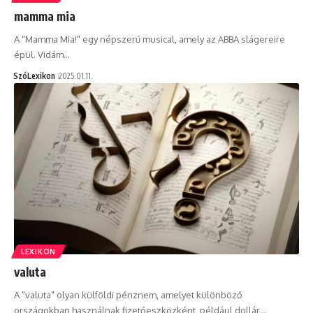
mamma mia
A "Mamma Mia!" egy népszerű musical, amely az ABBA slágereire
épül. Vidám…
SzóLexikon
2025.01.11.
LEXIKON
valuta
A "valuta" olyan külföldi pénznem, amelyet különböző
országokban használnak fizetőeszközként, például dollár…