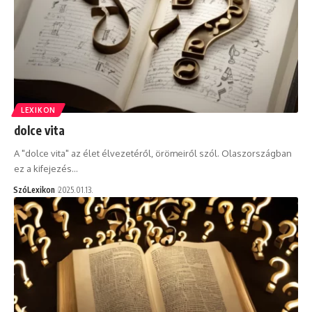
LEXIKON
dolce vita
A "dolce vita" az élet élvezetéről, örömeiről szól. Olaszországban
ez a kifejezés…
SzóLexikon
2025.01.13.