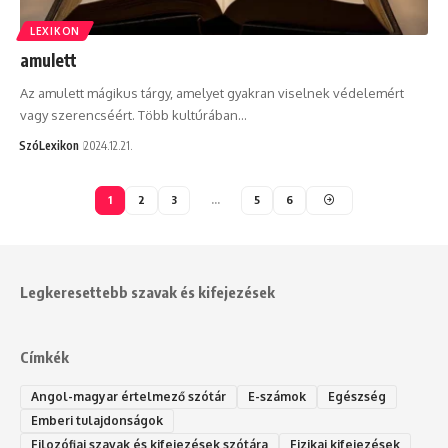
LEXIKON
amulett
Az amulett mágikus tárgy, amelyet gyakran viselnek védelemért
vagy szerencséért. Több kultúrában…
SzóLexikon
2024.12.21.
1
2
3
…
5
6
Legkeresettebb szavak és kifejezések
Címkék
Angol-magyar értelmező szótár
E-számok
Egészség
Emberi tulajdonságok
Filozófiai szavak és kifejezések szótára
Fizikai kifejezések