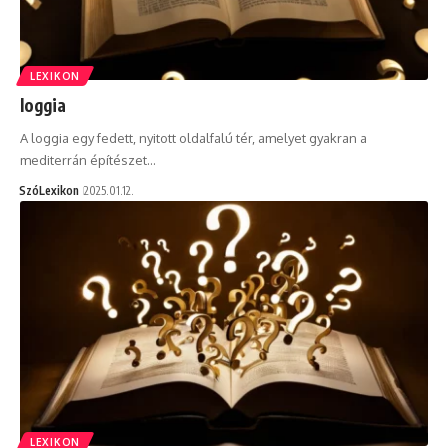
LEXIKON
loggia
A loggia egy fedett, nyitott oldalfalú tér, amelyet gyakran a
mediterrán építészet…
SzóLexikon
2025.01.12.
LEXIKON