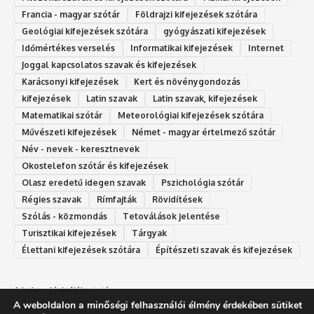
Francia - magyar szótár
Földrajzi kifejezések szótára
Geológiai kifejezések szótára
gyógyászati kifejezések
Időmértékes verselés
Informatikai kifejezések
Internet
Joggal kapcsolatos szavak és kifejezések
Karácsonyi kifejezések
Kert és növénygondozás
kifejezések
Latin szavak
Latin szavak, kifejezések
Matematikai szótár
Meteorológiai kifejezések szótára
Művészeti kifejezések
Német - magyar értelmező szótár
Név - nevek - keresztnevek
Okostelefon szótár és kifejezések
Olasz eredetű idegen szavak
Ps‮gólohciz‬ia s‮átóz‬r
Régies szavak
Rímfajták
Rövidítések
Szólás - közmondás
Tetoválások jelentése
Turisztikai kifejezések
Tárgyak
Élettani kifejezések szótára
Építészeti szavak és kifejezések
Adatkezelési tájékoztató
A weboldalon a minőségi felhasználói élmény érdekében sütiket
Felhasználási feltételek