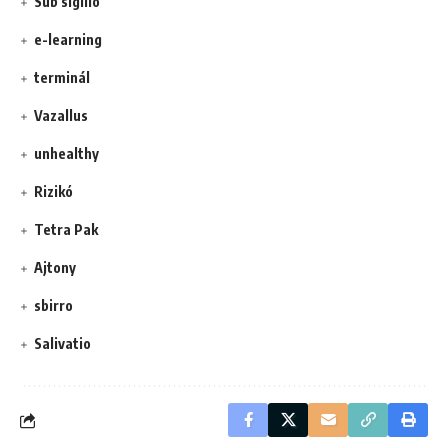
Sub sigillo
e-learning
terminál
Vazallus
unhealthy
Rizikó
Tetra Pak
Ajtony
sbirro
Salivatio