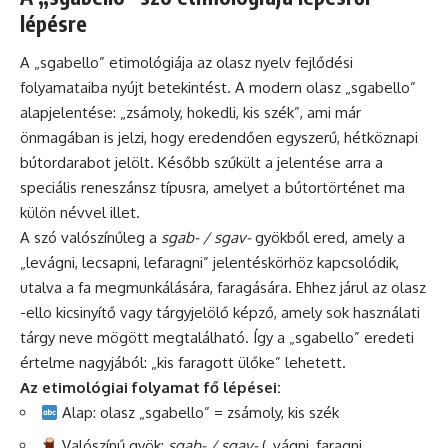
lépésre
A „sgabello” etimológiája az olasz nyelv fejlődési
folyamataiba nyújt betekintést. A modern olasz „sgabello”
alapjelentése: „zsámoly, hokedli, kis szék”, ami már
önmagában is jelzi, hogy eredendően egyszerű, hétköznapi
bútordarabot jelölt. Később szűkült a jelentése arra a
speciális reneszánsz típusra, amelyet a bútortörténet ma
külön névvel illet.
A szó valószínűleg a
sgab- / sgav-
gyökből ered, amely a
„levágni, lecsapni, lefaragni” jelentéskörhöz kapcsolódik,
utalva a fa megmunkálására, faragására. Ehhez járul az olasz
-ello kicsinyítő vagy tárgyjelölő képző, amely sok használati
tárgy neve mögött megtalálható. Így a „sgabello” eredeti
értelme nagyjából: „kis faragott ülőke” lehetett.
Az etimológiai folyamat fő lépései:
Alap: olasz „sgabello” = zsámoly, kis szék
Valószínű gyök:
sgab- / sgav-
(„vágni, faragni,