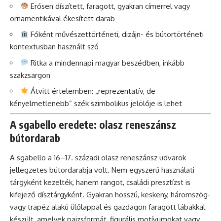
Erősen díszített, faragott, gyakran címerrel vagy
ornamentikával ékesített darab
Főként művészettörténeti, dizájn- és bútortörténeti
kontextusban használt szó
Ritka a mindennapi magyar beszédben, inkább
szakzsargon
Átvitt értelemben: „reprezentatív, de
kényelmetlenebb” szék szimbolikus jelölője is lehet
A sgabello eredete: olasz reneszánsz
bútordarab
A sgabello a 16–17. századi olasz reneszánsz udvarok
jellegzetes bútordarabja volt. Nem egyszerű használati
tárgyként kezelték, hanem rangot, családi presztízst is
kifejező dísztárgyként. Gyakran hosszú, keskeny, háromszög-
vagy trapéz alakú ülőlappal és gazdagon faragott lábakkal
készült, amelyek pajzsformát, figurális motívumokat vagy