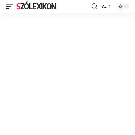
SZÓLEXIKON
Aa
Font
Resizer