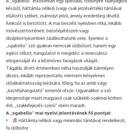
A „sgabello” elsősorban egy speciális, többnyire faanyagból
készült, háttámla nélküli (vagy csak jelzésértékű támlával
ellátott) széket, zsámolyt jelöl, amely eredetileg díszítő
funkciót is betöltött. A mai beszélt nyelvben ritka, inkább
művészettörténeti, belsőépítészeti vagy
dizájnkörnyezetben találkozhatunk vele. Ilyenkor a
„sgabello” szó gyakran nemcsak ülőbútort, hanem egy
egész stílust, hangulatot is megidéz: a reneszánsz
eleganciáját és a kézműves faragások világát.
Tágabb, átvitt értelemben néha használják bármilyen
díszes, inkább reprezentatív, mintsem kényelmes
ülőalkalmatosság leírására, főleg, ha az antik vagy
„kastélyhangulatú” enteriőr része. Ugyanakkor a szó
idegensége miatt magyarul csak szűkebb szakmai körben
élő, „szakkifejezés-szerű” elem maradt.
A „sgabello” mai nyelvi jelentésének fő pontjai:
Háttámla nélküli vagy minimális támlával rendelkező,
fa ülőbútor