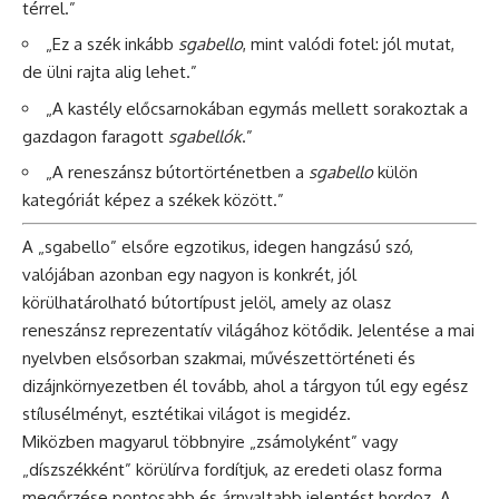
térrel.”
„Ez a szék inkább
sgabello
, mint valódi fotel: jól mutat,
de ülni rajta alig lehet.”
„A kastély előcsarnokában egymás mellett sorakoztak a
gazdagon faragott
sgabellók
.”
„A reneszánsz bútortörténetben a
sgabello
külön
kategóriát képez a székek között.”
A „sgabello” elsőre egzotikus, idegen hangzású szó,
valójában azonban egy nagyon is konkrét, jól
körülhatárolható bútortípust jelöl, amely az olasz
reneszánsz reprezentatív világához kötődik. Jelentése a mai
nyelvben elsősorban szakmai, művészettörténeti és
dizájnkörnyezetben él tovább, ahol a tárgyon túl egy egész
stílusélményt, esztétikai világot is megidéz.
Miközben magyarul többnyire „zsámolyként” vagy
„díszszékként” körülírva fordítjuk, az eredeti olasz forma
megőrzése pontosabb és árnyaltabb jelentést hordoz. A