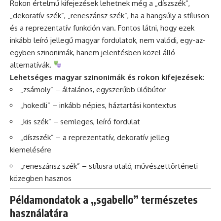
Rokon értelmű kifejezések lehetnek még a „díszszék”,
„dekoratív szék”, „reneszánsz szék”, ha a hangsúly a stíluson
és a reprezentatív funkción van. Fontos látni, hogy ezek
inkább leíró jellegű magyar fordulatok, nem valódi, egy-az-
egyben szinonimák, hanem jelentésben közel álló
alternatívák.
Lehetséges magyar szinonimák és rokon kifejezések:
„zsámoly” – általános, egyszerűbb ülőbútor
„hokedli” – inkább népies, háztartási kontextus
„kis szék” – semleges, leíró fordulat
„díszszék” – a reprezentatív, dekoratív jelleg
kiemelésére
„reneszánsz szék” – stílusra utaló, művészettörténeti
közegben hasznos
Példamondatok a „sgabello” természetes
használatára