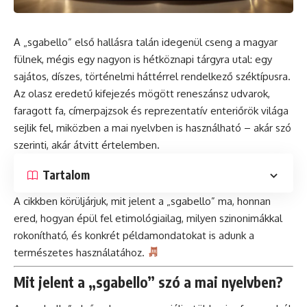
A „sgabello” első hallásra talán idegenül cseng a magyar
fülnek, mégis egy nagyon is hétköznapi tárgyra utal: egy
sajátos, díszes, történelmi háttérrel rendelkező széktípusra.
Az olasz eredetű kifejezés mögött reneszánsz udvarok,
faragott fa, címerpajzsok és reprezentatív enteriőrök világa
sejlik fel, miközben a mai nyelvben is használható – akár szó
szerinti, akár átvitt értelemben.
Tartalom
A cikkben körüljárjuk, mit jelent a „sgabello” ma, honnan
ered, hogyan épül fel etimológiailag, milyen szinonimákkal
rokonítható, és konkrét példamondatokat is adunk a
természetes használatához.
Mit jelent a „sgabello” szó a mai nyelvben?