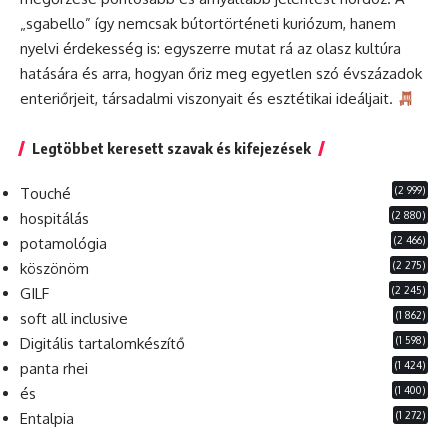
„sgabello” így nemcsak bútortörténeti kuriózum, hanem
nyelvi érdekesség is: egyszerre mutat rá az olasz kultúra
hatására és arra, hogyan őriz meg egyetlen szó évszázadok
enteriőrjeit, társadalmi viszonyait és esztétikai ideáljait.
Legtöbbet keresett szavak és kifejezések
(2 999)
Touché
(2 880)
hospitálás
(2 466)
potamológia
(2 275)
köszönöm
(2 245)
GILF
(1 862)
soft all inclusive
(1 598)
Digitális tartalomkészítő
(1 424)
panta rhei
(1 400)
és
(1 272)
Entalpia