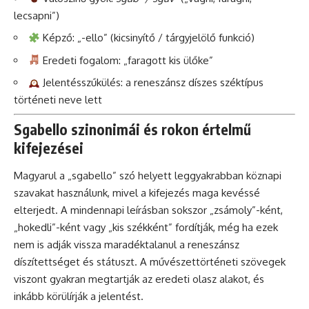
lecsapni”)
Képző: „-ello” (kicsinyítő / tárgyjelölő funkció)
Eredeti fogalom: „faragott kis ülőke”
Jelentésszűkülés: a reneszánsz díszes széktípus
történeti neve lett
Sgabello szinonimái és rokon értelmű
kifejezései
Magyarul a „sgabello” szó helyett leggyakrabban köznapi
szavakat használunk, mivel a kifejezés maga kevéssé
elterjedt. A mindennapi leírásban sokszor „zsámoly”-ként,
„hokedli”-ként vagy „kis székként” fordítják, még ha ezek
nem is adják vissza maradéktalanul a reneszánsz
díszítettséget és státuszt. A művészettörténeti szövegek
viszont gyakran megtartják az eredeti olasz alakot, és
inkább körülírják a jelentést.