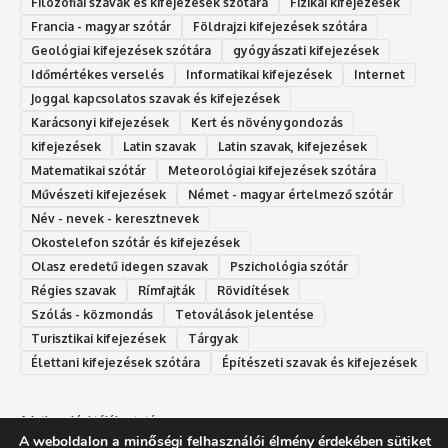
Filozófiai szavak és kifejezések szótára
Fizikai kifejezések
Francia - magyar szótár
Földrajzi kifejezések szótára
Geológiai kifejezések szótára
gyógyászati kifejezések
Időmértékes verselés
Informatikai kifejezések
Internet
Joggal kapcsolatos szavak és kifejezések
Karácsonyi kifejezések
Kert és növénygondozás
kifejezések
Latin szavak
Latin szavak, kifejezések
Matematikai szótár
Meteorológiai kifejezések szótára
Művészeti kifejezések
Német - magyar értelmező szótár
Név - nevek - keresztnevek
Okostelefon szótár és kifejezések
Olasz eredetű idegen szavak
Ps‮gólohciz‬ia s‮átóz‬r
Régies szavak
Rímfajták
Rövidítések
Szólás - közmondás
Tetoválások jelentése
Turisztikai kifejezések
Tárgyak
Élettani kifejezések szótára
Építészeti szavak és kifejezések
Adatkezelési tájékoztató
A weboldalon a minőségi felhasználói élmény érdekében sütiket