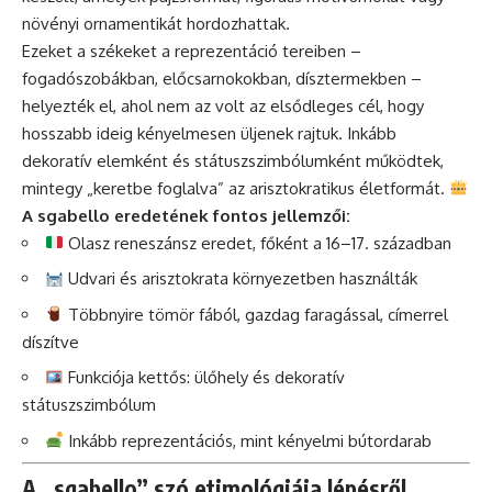
növényi ornamentikát hordozhattak.
Ezeket a székeket a reprezentáció tereiben –
fogadószobákban, előcsarnokokban, dísztermekben –
helyezték el, ahol nem az volt az elsődleges cél, hogy
hosszabb ideig kényelmesen üljenek rajtuk. Inkább
dekoratív elemként és státuszszimbólumként működtek,
mintegy „keretbe foglalva” az arisztokratikus életformát.
A sgabello eredetének fontos jellemzői:
Olasz reneszánsz eredet, főként a 16–17. században
Udvari és arisztokrata környezetben használták
Többnyire tömör fából, gazdag faragással, címerrel
díszítve
Funkciója kettős: ülőhely és dekoratív
státuszszimbólum
Inkább reprezentációs, mint kényelmi bútordarab
A „sgabello” szó etimológiája lépésről