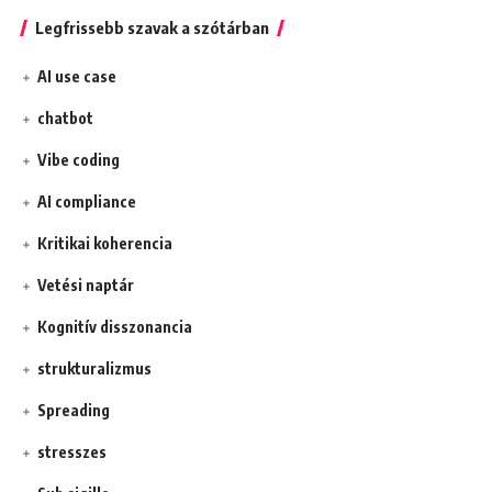
Legfrissebb szavak a szótárban
AI use case
chatbot
Vibe coding
AI compliance
Kritikai koherencia
Vetési naptár
Kognitív disszonancia
strukturalizmus
Spreading
stresszes