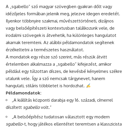
A „sgabello” szó magyar szövegben gyakran dőlt vagy
idézőjeles formában jelenik meg, jelezve idegen eredetét.
Ilyenkor többnyire szakmai, művészettörténeti, dizájnos
vagy belsőépítészeti kontextusban találkozunk vele, de
irodalmi szövegek is átvehetik, ha különleges hangulatot
akarnak teremteni. Az alábbi példamondatok segítenek
érzékeltetni a természetes használatot.
A mondatok egy része szó szerint, más részük átvitt
értelemben alkalmazza a „sgabello” kifejezést, amikor
például egy túlzottan díszes, de kevésbé kényelmes székre
utalunk vele. Így a szó nemcsak tárgynevet, hanem
hangulati, stiláris többletet is hordozhat.
Példamondatok:
„A kiállítás központi darabja egy 16. századi, címerrel
díszített
sgabello
volt.”
„A belsőépítész tudatosan választott egy modern
sgabello
-t, hogy játékos ellentétet teremtsen a klasszicista