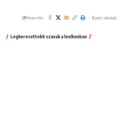
8 perc olvasás
Megosztás
Legkeresettebb szavak a lexikonban