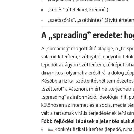
„kenés” (ételeknél, krémnél)
„szétszórás”, „széthintés” (átvitt értel
A „spreading” eredete: hog
A „spreading” mögött álló alapige, a „to spr
valamit kiteríteni, szétnyitni, nagyobb felü
lepedőt az ágyon szétteríteni, térképet kihaj
dinamikus folyamatra erősít rá: a dolog „ép
Később a fizikai szétterítésből természetes
„szétterül” a vásznon, miért ne „terjedhetn
„spreading” az információ, ideológia, hit, 
különösen az internet és a social media tér
vált a tartalmak virális terjedésének leírásár
Főbb fejlődési lépések a jelentés alaku
Konkrét fizikai kiterítés (lepedő, ruha,