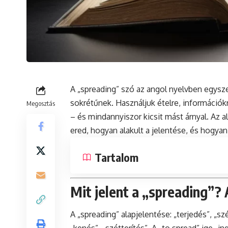
A „spreading” szó az angol nyelvben egys
sokrétűnek. Használjuk ételre, információk
Megosztás
– és mindannyiszor kicsit mást árnyal. Az 
ered, hogyan alakult a jelentése, és hogy
Tartalom
Mit jelent a „spreading”? 
A „spreading” alapjelentése: „terjedés”, „szé