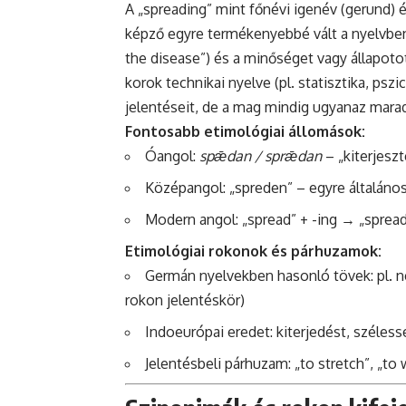
A „spreading” mint főnévi igenév (gerund) é
képző egyre termékenyebbé vált a nyelvben.
the disease”) és a minőséget vagy állapotot
korok technikai nyelve (pl. statisztika, psz
jelentéseit, de a mag mindig ugyanaz marad
Fontosabb etimológiai állomások:
Óangol:
spǣdan / sprǣdan
– „kiterjeszt
Középangol: „spreden” – egyre általános
Modern angol: „spread” + -ing → „spread
Etimológiai rokonok és párhuzamok:
Germán nyelvekben hasonló tövek: pl. n
rokon jelentéskör)
Indoeurópai eredet: kiterjedést, széless
Jelentésbeli párhuzam: „to stretch”, „t