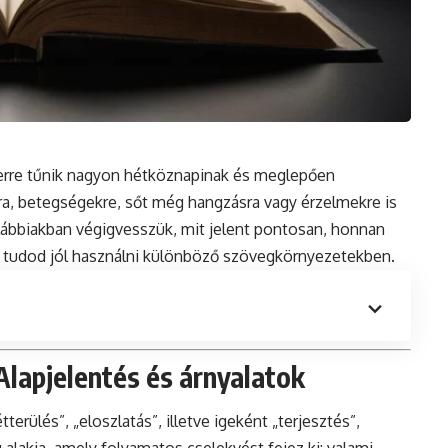
zerre tűnik nagyon hétköznapinak és meglepően
ra, betegségekre, sőt még hangzásra vagy érzelmekre is
alábbiakban végigvesszük, mit jelent pontosan, honnan
an tudod jól használni különböző szövegkörnyezetekben.
Alapjelentés és árnyalatok
tterülés”, „eloszlatás”, illetve igeként „terjesztés”,