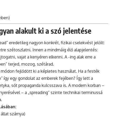
emben)
yan alakult ki a szó jelentése
ead” eredetileg nagyon konkrét, fizikai cselekvést jelölt:
letre szétoszlatni. Innen a mindmáig élő alapjelentés:
togatni, vajat a kenyéren elkenni. A -ing alak erre a
pen” terjed, mozog, szétárad.
 módon fejlődött ki a képletes használat. Ha a festék
e” így egy gondolat az emberek fejében? Így lett a
pletyka, sőt propaganda kulcsszava is. A modern korban –
nyerésével – a „spreading” szinte technikai terminussá
a.
lásában:
 állat szárnya)