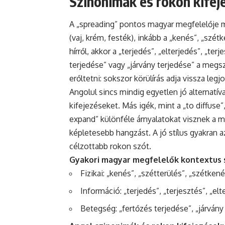
Szinonimák és rokon kifej
A „spreading” pontos magyar megfelelője mi
(vaj, krém, festék), inkább a „kenés”, „szét
hírről, akkor a „terjedés”, „elterjedés”, „t
terjedése” vagy „járvány terjedése” a meg
erőltetni: sokszor körülírás adja vissza legj
Angolul sincs mindig egyetlen jó alternatív
kifejezéseket. Más igék, mint a „to diffuse”
expand” különféle árnyalatokat visznek a
képletesebb hangzást. A jó stílus gyakran a
célzottabb rokon szót.
Gyakori magyar megfelelők kontextus s
Fizikai: „kenés”, „szétterülés”, „szétkené
Információ: „terjedés”, „terjesztés”, „elt
Betegség: „fertőzés terjedése”, „járván