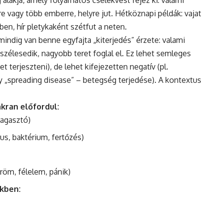
ng alakja, amely folyamatos cselekvést fejez ki: valami
e vagy több emberre, helyre jut. Hétköznapi példák: vajat
en, hír pletykaként szétfut a neten.
mindig van benne egyfajta „kiterjedés” érzete: valami
élesedik, nagyobb teret foglal el. Ez lehet semleges
et terjeszteni), de lehet kifejezetten negatív (pl.
gy „spreading disease” – betegség terjedése). A kontextus
akran előfordul:
 ragasztó)
us, baktérium, fertőzés)
röm, félelem, pánik)
ökben: