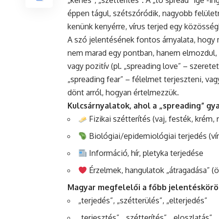
„kenés”, „szétterítés”. A „to spread” ige -i
éppen tágul, szétszóródik, nagyobb felületr
kenünk kenyérre, vírus terjed egy közösségb
A szó jelentésének fontos árnyalata, hogy 
nem marad egy pontban, hanem elmozdul, sz
vagy pozitív (pl. „spreading love” – szeretet
„spreading fear” – félelmet terjeszteni, va
dönt arról, hogyan értelmezzük.
Kulcsárnyalatok, ahol a „spreading” gy
Fizikai szétterítés (vaj, festék, krém,
Biológiai/epidemiológiai terjedés (vír
Információ, hír, pletyka terjedése
Érzelmek, hangulatok „átragadása” (ö
Magyar megfelelői a főbb jelentéskör
„terjedés”, „szétterülés”, „elterjedés”
„terjesztés”, „szétterítés”, „eloszlatás”