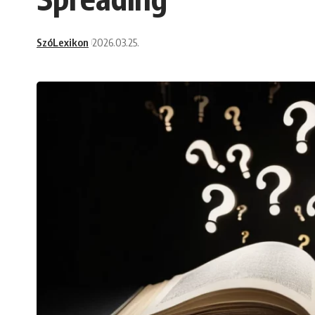
SzóLexikon
2026.03.25.