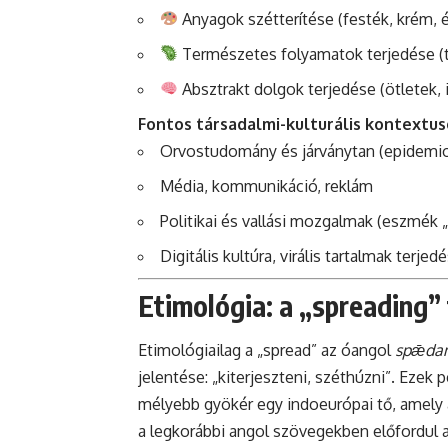
Anyagok szétterítése (festék, krém, é
Természetes folyamatok terjedése (t
Absztrakt dolgok terjedése (ötletek,
Fontos társadalmi-kulturális kontextus
Orvostudomány és járványtan (epidemio
Média, kommunikáció, reklám
Politikai és vallási mozgalmak (eszmék „
Digitális kultúra, virális tartalmak terjed
Etimológia: a „spreading”
Etimológiailag a „spread” az óangol
spǣda
jelentése: „kiterjeszteni, széthúzni”. Ezek
mélyebb gyökér egy indoeurópai tő, amely a 
a legkorábbi angol szövegekben előfordul a 