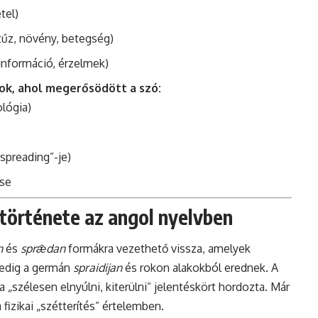
tel)
űz, növény, betegség)
 információ, érzelmek)
ok, ahol megerősödött a szó:
lógia)
spreading”-je)
ése
 története az angol nyelvben
n
és
sprǣdan
formákra vezethető vissza, amelyek
 pedig a germán
spraidijan
és rokon alakokból erednek. A
„szélesen elnyúlni, kiterülni” jelentéskört hordozta. Már
fizikai „szétterítés” értelemben.