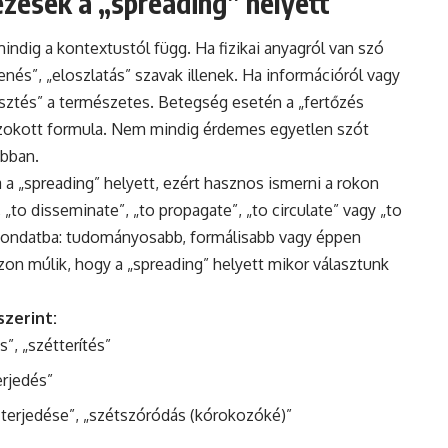
ezések a „spreading” helyett
ndig a kontextustól függ. Ha fizikai anyagról van szó
kenés”, „eloszlatás” szavak illenek. Ha információról vagy
erjesztés” a természetes. Betegség esetén a „fertőzés
szokott formula. Nem mindig érdemes egyetlen szót
obban.
a a „spreading” helyett, ezért hasznos ismerni a rokon
, „to disseminate”, „to propagate”, „to circulate” vagy „to
 mondatba: tudományosabb, formálisabb vagy éppen
zon múlik, hogy a „spreading” helyett mikor választunk
zerint:
s”, „szétterítés”
erjedés”
y terjedése”, „szétszóródás (kórokozóké)”