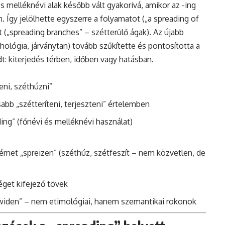
s melléknévi alak később vált gyakorivá, amikor az -ing
 Így jelölhette egyszerre a folyamatot („a spreading of
 („spreading branches” – szétterülő ágak). Az újabb
ichológia, járványtan) tovább szűkítette és pontosította a
t: kiterjedés térben, időben vagy hatásban.
eni, széthúzni”
abb „szétteríteni, terjeszteni” értelemben
ing” (főnévi és melléknévi használat)
émet „spreizen” (széthúz, szétfeszít – nem közvetlen, de
éget kifejező tövek
o widen” – nem etimológiai, hanem szemantikai rokonok