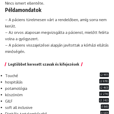
Nincs ismert ellentéte.
Példamondatok
– A páciens türelmesen várt a rendelőben, amíg sorra nem
került.
– Az orvos alaposan megvizsgálta a pácienst, mielőtt felírta
volna a gyógyszert.
– A páciens visszajelzései alapján javítottak a kórházi ellátás
minőségén.
Legtöbbet keresett szavak és kifejezések
(2 997)
Touché
(2 878)
hospitálás
(2 463)
potamológia
(2 274)
köszönöm
(2 242)
GILF
(1 861)
soft all inclusive
(1 597)
Digitális tartalomkészítő