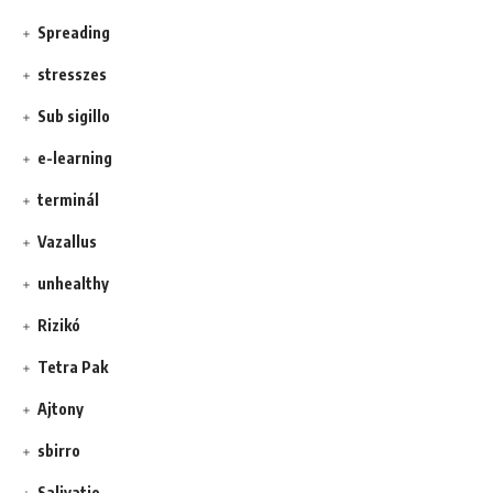
Spreading
stresszes
Sub sigillo
e-learning
terminál
Vazallus
unhealthy
Rizikó
Tetra Pak
Ajtony
sbirro
Salivatio