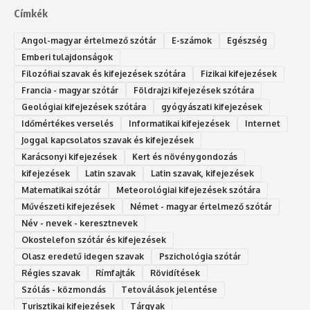
Címkék
Angol-magyar értelmező szótár
E-számok
Egészség
Emberi tulajdonságok
Filozófiai szavak és kifejezések szótára
Fizikai kifejezések
Francia - magyar szótár
Földrajzi kifejezések szótára
Geológiai kifejezések szótára
gyógyászati kifejezések
Időmértékes verselés
Informatikai kifejezések
Internet
Joggal kapcsolatos szavak és kifejezések
Karácsonyi kifejezések
Kert és növénygondozás
kifejezések
Latin szavak
Latin szavak, kifejezések
Matematikai szótár
Meteorológiai kifejezések szótára
Művészeti kifejezések
Német - magyar értelmező szótár
Név - nevek - keresztnevek
Okostelefon szótár és kifejezések
Olasz eredetű idegen szavak
Ps‮gólohciz‬ia s‮átóz‬r
Régies szavak
Rímfajták
Rövidítések
Szólás - közmondás
Tetoválások jelentése
Turisztikai kifejezések
Tárgyak