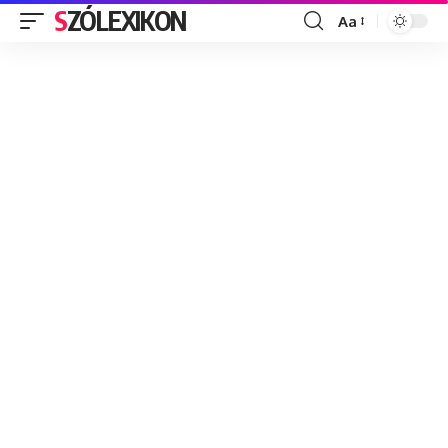
SZÓLEXIKON
Aa
Font
Resizer