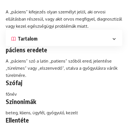
A „
páciens
” kifejezés olyan személyt jelöl, aki orvosi
ellátásban részesül, vagy akit orvos megfigyel,
diagnosztizál
vagy kezel egészségügyi problémák miatt.
Tartalom
páciens eredete
A „páciens” szó a
latin
„patiens” szóból ered, jelentése
„türelmes” vagy „elszenvedő”, utalva a gyógyulásra várók
türelmére.
Szófaj
főnév
Szinonimák
beteg,
kliens
, ügyfél, gyógyuló, kezelt
Ellentéte