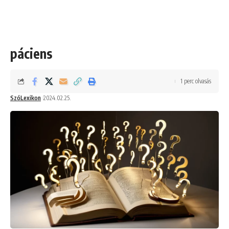
páciens
1 perc olvasás
SzóLexikon
2024.02.25.