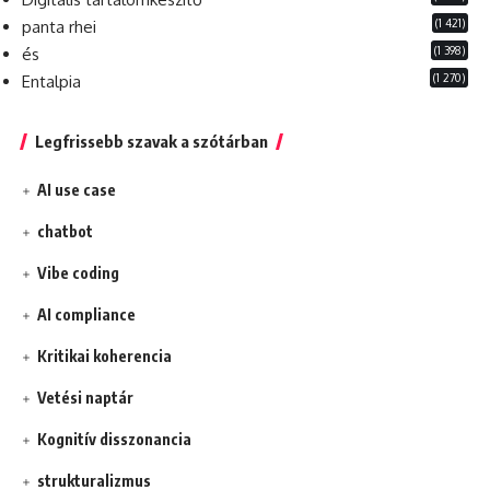
(1 421)
panta rhei
(1 398)
és
(1 270)
Entalpia
Legfrissebb szavak a szótárban
AI use case
chatbot
Vibe coding
AI compliance
Kritikai koherencia
Vetési naptár
Kognitív disszonancia
strukturalizmus