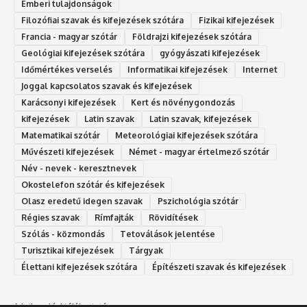
Emberi tulajdonságok
Filozófiai szavak és kifejezések szótára
Fizikai kifejezések
Francia - magyar szótár
Földrajzi kifejezések szótára
Geológiai kifejezések szótára
gyógyászati kifejezések
Időmértékes verselés
Informatikai kifejezések
Internet
Joggal kapcsolatos szavak és kifejezések
Karácsonyi kifejezések
Kert és növénygondozás
kifejezések
Latin szavak
Latin szavak, kifejezések
Matematikai szótár
Meteorológiai kifejezések szótára
Művészeti kifejezések
Német - magyar értelmező szótár
Név - nevek - keresztnevek
Okostelefon szótár és kifejezések
Olasz eredetű idegen szavak
Ps‮gólohciz‬ia s‮átóz‬r
Régies szavak
Rímfajták
Rövidítések
Szólás - közmondás
Tetoválások jelentése
Turisztikai kifejezések
Tárgyak
Élettani kifejezések szótára
Építészeti szavak és kifejezések
Adatkezelési tájékoztató