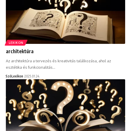
LEXIKON
architektúra
Az architektúra a tervezés és kreativitás találkozása, ahol az
esztétika és funkcionalitás…
SzóLexikon
2025.01.24.