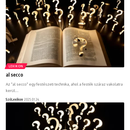
LEXIKON
al secco
Az "al secco" egy festészeti technika, ahol a festék száraz vakolatra
kerül.…
SzóLexikon
2025.01.24.