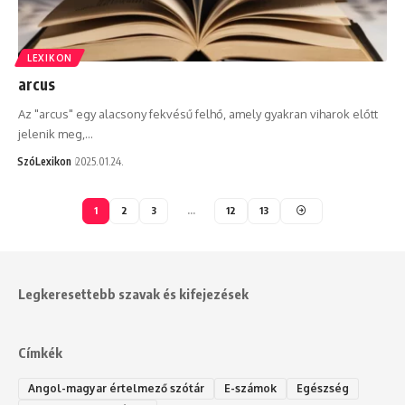
LEXIKON
arcus
Az "arcus" egy alacsony fekvésű felhő, amely gyakran viharok előtt
jelenik meg,…
SzóLexikon
2025.01.24.
1
2
3
…
12
13
Legkeresettebb szavak és kifejezések
Címkék
Angol-magyar értelmező szótár
E-számok
Egészség