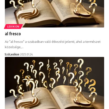
LEXIKON
al fresco
Az "al fresco" a szabadban való étkezést jelenti, ahol a természet
közelsége,…
SzóLexikon
2025.01.24.