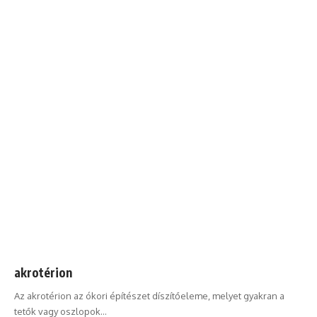
akrotérion
Az akrotérion az ókori építészet díszítőeleme, melyet gyakran a
tetők vagy oszlopok…