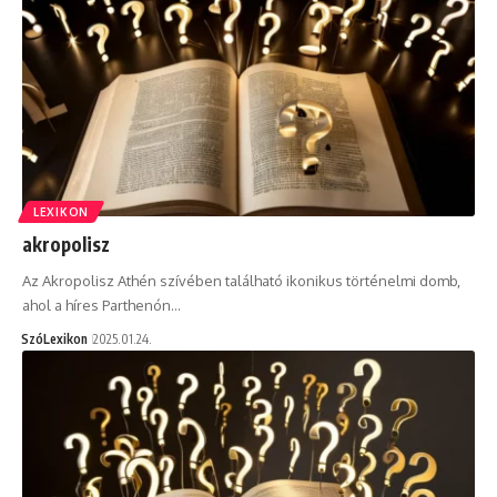
LEXIKON
akropolisz
Az Akropolisz Athén szívében található ikonikus történelmi domb,
ahol a híres Parthenón…
SzóLexikon
2025.01.24.