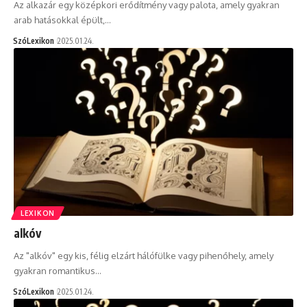
Az alkazár egy középkori erődítmény vagy palota, amely gyakran
arab hatásokkal épült,…
SzóLexikon
2025.01.24.
LEXIKON
alkóv
Az "alkóv" egy kis, félig elzárt hálófülke vagy pihenőhely, amely
gyakran romantikus…
SzóLexikon
2025.01.24.