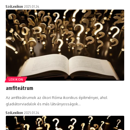
SzóLexikon
2025.01.24.
LEXIKON
amfiteátrum
Az amfiteátrumok az ókori Róma ikonikus építményei, ahol
gladiátorviadalok és más látványosságok…
SzóLexikon
2025.01.24.