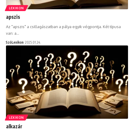
LEXIKON
apszis
Az "apszis" a csillagászatban a pálya egyik végpontja. Két típusa
van: a…
SzóLexikon
2025.01.24.
LEXIKON
alkazár