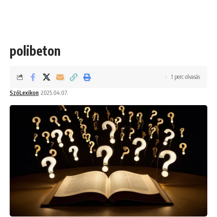
polibeton
1 perc olvasás
SzóLexikon
2025.04.07.