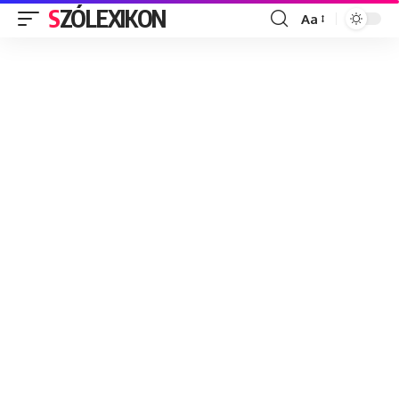
SZÓLEXIKON
Aa
Font
Resizer