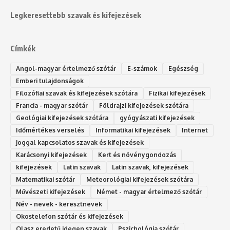
Legkeresettebb szavak és kifejezések
Címkék
Angol-magyar értelmező szótár
E-számok
Egészség
Emberi tulajdonságok
Filozófiai szavak és kifejezések szótára
Fizikai kifejezések
Francia - magyar szótár
Földrajzi kifejezések szótára
Geológiai kifejezések szótára
gyógyászati kifejezések
Időmértékes verselés
Informatikai kifejezések
Internet
Joggal kapcsolatos szavak és kifejezések
Karácsonyi kifejezések
Kert és növénygondozás
kifejezések
Latin szavak
Latin szavak, kifejezések
Matematikai szótár
Meteorológiai kifejezések szótára
Művészeti kifejezések
Német - magyar értelmező szótár
Név - nevek - keresztnevek
Okostelefon szótár és kifejezések
Olasz eredetű idegen szavak
Ps‮gólohciz‬ia s‮átóz‬r