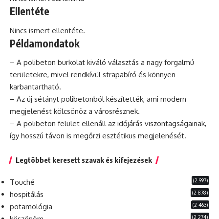
Ellentéte
Nincs ismert ellentéte.
Példamondatok
– A polibeton burkolat kiváló választás a nagy forgalmú
területekre, mivel rendkívül strapabíró és könnyen
karbantartható.
– Az új sétányt polibetonból készítették, ami modern
megjelenést kölcsönöz a városrésznek.
– A polibeton felület ellenáll az időjárás viszontagságainak,
így hosszú távon is megőrzi esztétikus megjelenését.
Legtöbbet keresett szavak és kifejezések
(2 997)
Touché
(2 878)
hospitálás
(2 463)
potamológia
(2 274)
köszönöm