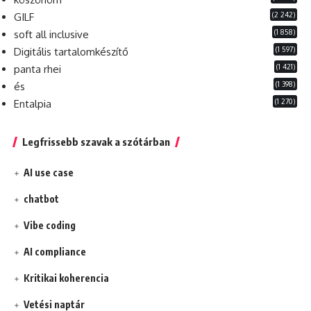
(2 242)
GILF
(1 858)
soft all inclusive
(1 597)
Digitális tartalomkészítő
(1 421)
panta rhei
(1 398)
és
(1 270)
Entalpia
Legfrissebb szavak a szótárban
AI use case
chatbot
Vibe coding
AI compliance
Kritikai koherencia
Vetési naptár