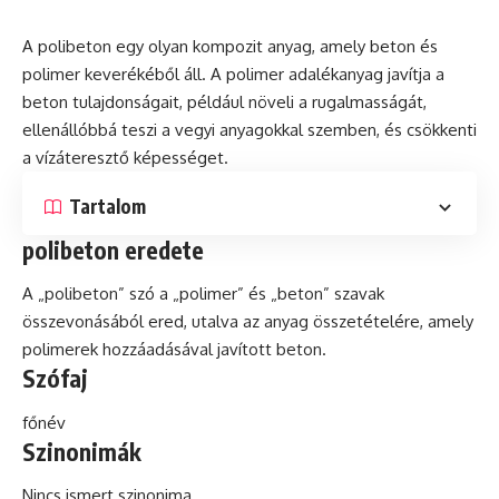
A polibeton egy olyan
kompozit
anyag
, amely beton és
polimer
keverékéből áll. A polimer adalékanyag javítja a
beton tulajdonságait, például növeli a rugalmasságát,
ellenállóbbá teszi a vegyi anyagokkal szemben, és csökkenti
a vízáteresztő képességet.
Tartalom
polibeton eredete
A „polibeton” szó a „polimer” és „beton” szavak
összevonásából ered, utalva az anyag összetételére, amely
polimerek hozzáadásával javított beton.
Szófaj
főnév
Szinonimák
Nincs ismert szinonima