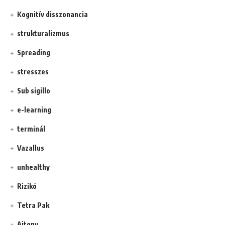
Kognitív disszonancia
strukturalizmus
Spreading
stresszes
Sub sigillo
e-learning
terminál
Vazallus
unhealthy
Rizikó
Tetra Pak
Ajtony