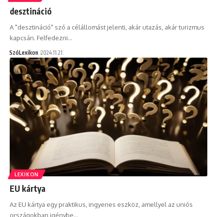
desztináció
A "desztináció" szó a célállomást jelenti, akár utazás, akár turizmus
kapcsán. Felfedezni…
SzóLexikon
2024.11.21.
LEXIKON
EU kártya
Az EU kártya egy praktikus, ingyenes eszköz, amellyel az uniós
országokban igénybe…