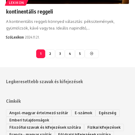
LEXIKON
kontinentális reggeli
A kontinentális reggeli könnyed választás: péksütemények,
gyümölcsök, kávé vagy tea. Ideális napindító,…
SzóLexikon
2024.11.21.
1
2
3
4
5
Legkeresettebb szavak és kifejezések
Címkék
Angol-magyar értelmező szótár
E-számok
Egészség
Emberi tulajdonságok
Filozófiai szavak és kifejezések szótára
Fizikai kifejezések
Francia - magyar szótár
Földrajzi kifejezések szótára