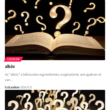
LEXIKON
alkóv
Az "alkóv" a hálószoba egy kellemes zugát jelenti, ami gyakran el
van…
SzóLexikon
2024.11.21.