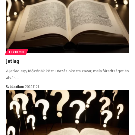
LEXIKON
jetlag
A jetlag egy időzónák közti utazás okozta zavar, mely fáradtságot és
alvási…
SzóLexikon
2024.11.21.