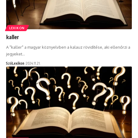
LEXIKON
kaller
A "kaller" a magyar köznyelvben a kalauz rövidítése, aki ellenőrzi a
jegyeket…
SzóLexikon
2024.11.21.