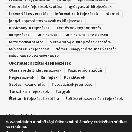
Geológiai kifejezések szótára
gyógyászati kifejezések
Időmértékes verselés
Informatikai kifejezések
Internet
Joggal kapcsolatos szavak és kifejezések
Karácsonyi kifejezések
Kert és növénygondozás
kifejezések
Latin szavak
Latin szavak, kifejezések
Matematikai szótár
Meteorológiai kifejezések szótára
Művészeti kifejezések
Német - magyar értelmező szótár
Név - nevek - keresztnevek
Okostelefon szótár és kifejezések
Olasz eredetű idegen szavak
Ps‮gólohciz‬ia s‮átóz‬r
Régies szavak
Rímfajták
Rövidítések
Szólás - közmondás
Tetoválások jelentése
Turisztikai kifejezések
Tárgyak
Élettani kifejezések szótára
Építészeti szavak és kifejezések
Adatkezelési tájékoztató
A weboldalon a minőségi felhasználói élmény érdekében sütiket
Felhasználási feltételek
használunk.