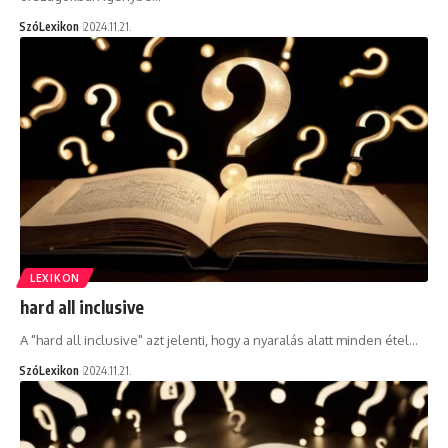
SzóLexikon
2024.11.21.
LEXIKON
hard all inclusive
A "hard all inclusive" azt jelenti, hogy a nyaralás alatt minden étel…
SzóLexikon
2024.11.21.