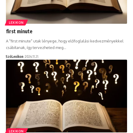
LEXIKON
first minute
A "first minute" utak lényege, hogy előfoglalási kedvezményekkel
csábítanak, így tervezheted meg…
SzóLexikon
2024.11.21.
LEXIKON