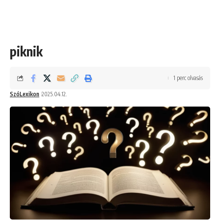
piknik
1 perc olvasás
SzóLexikon
2025.04.12.