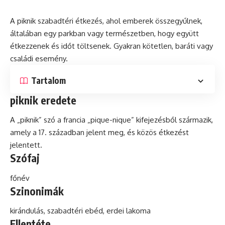
A piknik szabadtéri étkezés, ahol emberek összegyűlnek,
általában egy parkban vagy természetben, hogy együtt
étkezzenek
és
időt töltsenek. Gyakran kötetlen, baráti vagy
családi esemény.
Tartalom
piknik eredete
A „piknik”
szó
a francia „pique-nique” kifejezésből származik,
amely a 17. században jelent meg, és közös étkezést
jelentett.
Szófaj
főnév
Szinonimák
kirándulás, szabadtéri ebéd, erdei lakoma
Ellentéte