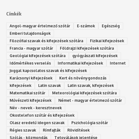
Címkék
Angol-magyar értelmező szótár
E-számok
Egészség
Emberi tulajdonságok
Filozófiai szavak és kifejezések szótára
Fizikai kifejezések
Francia - magyar szótár
Földrajzi kifejezések szótára
Geológiai kifejezések szótára
gyógyászati kifejezések
Időmértékes verselés
Informatikai kifejezések
Internet
Joggal kapcsolatos szavak és kifejezések
Karácsonyi kifejezések
Kert és növénygondozás
kifejezések
Latin szavak
Latin szavak, kifejezések
Matematikai szótár
Meteorológiai kifejezések szótára
Művészeti kifejezések
Német - magyar értelmező szótár
Név - nevek - keresztnevek
Okostelefon szótár és kifejezések
Olasz eredetű idegen szavak
Ps‮gólohciz‬ia s‮átóz‬r
Régies szavak
Rímfajták
Rövidítések
Szólás - közmondás
Tetoválások jelentése