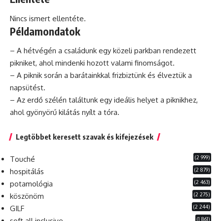
Nincs ismert ellentéte.
Példamondatok
– A hétvégén a családunk egy közeli parkban rendezett
pikniket, ahol mindenki hozott valami finomságot.
– A piknik során a barátainkkal frizbiztünk és élveztük a
napsütést.
– Az erdő szélén találtunk egy
ideális
helyet a piknikhez,
ahol gyönyörű kilátás nyílt a
tóra
.
Legtöbbet keresett szavak és kifejezések
(2 999)
Touché
(2 879)
hospitálás
(2 463)
potamológia
(2 275)
köszönöm
(2 244)
GILF
(1 861)
soft all inclusive