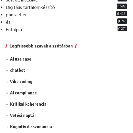
(1 598)
Digitális tartalomkészítő
(1 422)
panta rhei
(1 399)
és
(1 271)
Entalpia
Legfrissebb szavak a szótárban
AI use case
chatbot
Vibe coding
AI compliance
Kritikai koherencia
Vetési naptár
Kognitív disszonancia