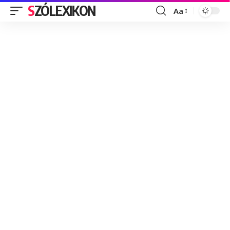
SZÓLEXIKON
Aa
Font
Resizer