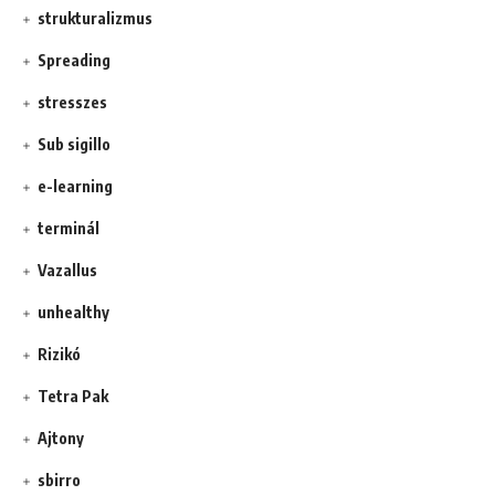
strukturalizmus
Spreading
stresszes
Sub sigillo
e-learning
terminál
Vazallus
unhealthy
Rizikó
Tetra Pak
Ajtony
sbirro