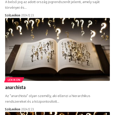
A belső jog az adott ország jogrendszerét jelenti, amely saját
törvényei és…
SzóLexikon
2024.12.23.
LEXIKON
anarchista
Az "anarchista" olyan személy, aki ellenzi a hierarchikus
rendszereket és a központosított…
SzóLexikon
2024.12.23.