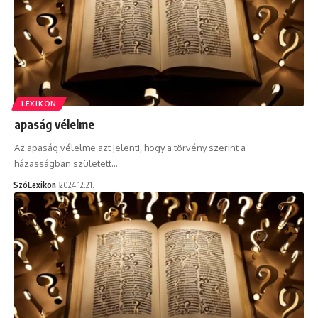
LEXIKON
apaság vélelme
Az apaság vélelme azt jelenti, hogy a törvény szerint a
házasságban született…
SzóLexikon
2024.12.21.