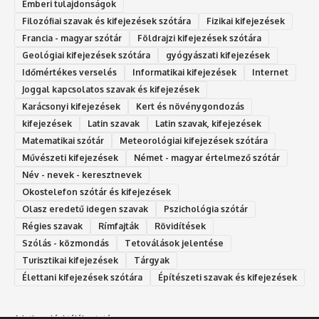
Emberi tulajdonságok
Filozófiai szavak és kifejezések szótára
Fizikai kifejezések
Francia - magyar szótár
Földrajzi kifejezések szótára
Geológiai kifejezések szótára
gyógyászati kifejezések
Időmértékes verselés
Informatikai kifejezések
Internet
Joggal kapcsolatos szavak és kifejezések
Karácsonyi kifejezések
Kert és növénygondozás
kifejezések
Latin szavak
Latin szavak, kifejezések
Matematikai szótár
Meteorológiai kifejezések szótára
Művészeti kifejezések
Német - magyar értelmező szótár
Név - nevek - keresztnevek
Okostelefon szótár és kifejezések
Olasz eredetű idegen szavak
Ps‮gólohciz‬ia s‮átóz‬r
Régies szavak
Rímfajták
Rövidítések
Szólás - közmondás
Tetoválások jelentése
Turisztikai kifejezések
Tárgyak
Élettani kifejezések szótára
Építészeti szavak és kifejezések
Adatkezelési tájékoztató