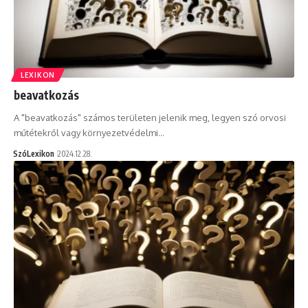
LEXIKON
beavatkozás
A "beavatkozás" számos területen jelenik meg, legyen szó orvosi
műtétekről vagy környezetvédelmi…
SzóLexikon
2024.12.28.