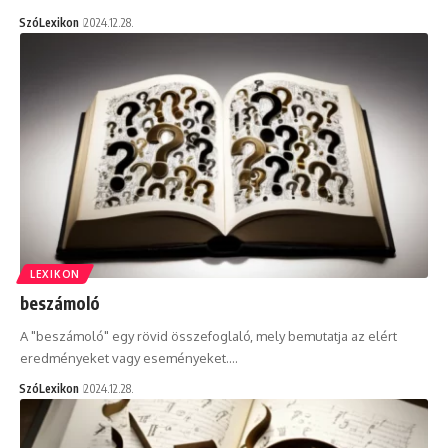
SzóLexikon
2024.12.28.
LEXIKON
beszámoló
A "beszámoló" egy rövid összefoglaló, mely bemutatja az elért
eredményeket vagy eseményeket.…
SzóLexikon
2024.12.28.