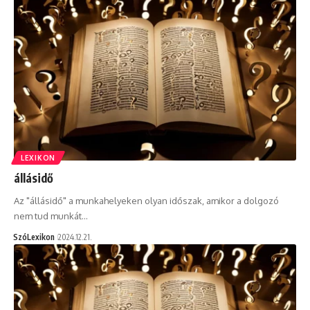
LEXIKON
állásidő
Az "állásidő" a munkahelyeken olyan időszak, amikor a dolgozó
nem tud munkát…
SzóLexikon
2024.12.21.