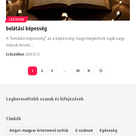
LEXIKON
belátási képesség
A "belátási képesség" az a képesség, hogy megértsük saját vagy
mások érveit,…
SzóLexikon
2024.12.21.
1
2
3
…
10
11
Legkeresettebb szavak és kifejezések
Címkék
Angol-magyar értelmező szótár
E-számok
Egészség