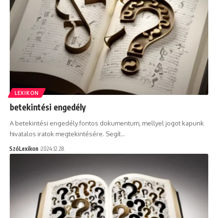
LEXIKON
betekintési engedély
A betekintési engedély fontos dokumentum, mellyel jogot kapunk
hivatalos iratok megtekintésére. Segít…
SzóLexikon
2024.12.28.