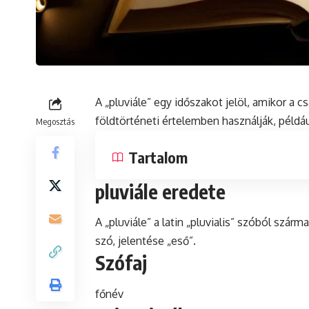
A „pluviále” egy időszakot jelöl, amikor a
földtörténeti értelemben használják, példá
Megosztás
Tartalom
pluviále eredete
A „pluviále” a
latin
„pluvialis” szóból szárma
szó
, jelentése „eső”.
Szófaj
főnév