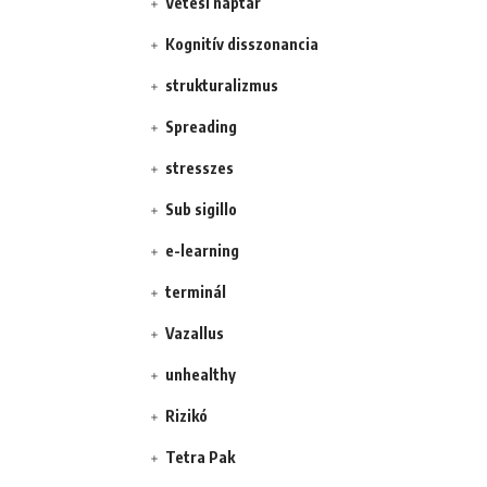
Vetési naptár
Kognitív disszonancia
strukturalizmus
Spreading
stresszes
Sub sigillo
e-learning
terminál
Vazallus
unhealthy
Rizikó
Tetra Pak