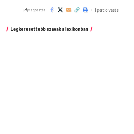
1 perc olvasás
Megosztás
Legkeresettebb szavak a lexikonban