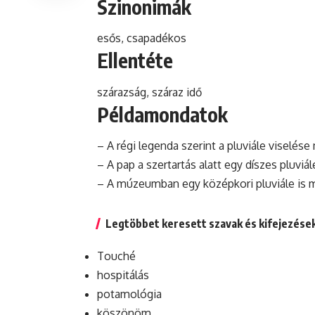
Szinonimák
esős, csapadékos
Ellentéte
szárazság, száraz idő
Példamondatok
– A régi
legenda
szerint a pluviále viselése
– A
pap
a szertartás alatt egy díszes pluviál
– A múzeumban egy középkori pluviále is m
Legtöbbet keresett szavak és kifejezése
Touché
hospitálás
potamológia
köszönöm