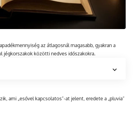
 csapadékmennyiség az átlagosnál magasabb, gyakran a
ul jégkorszakok közötti nedves időszakokra.
zik, ami „esővel kapcsolatos”-at jelent, eredete a „pluvia”