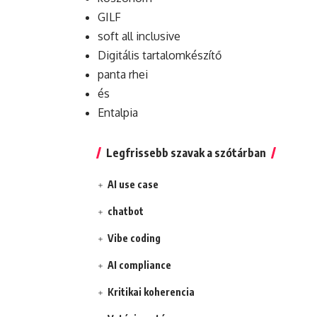
GILF
soft all inclusive
Digitális tartalomkészítő
panta rhei
és
Entalpia
Legfrissebb szavak a szótárban
AI use case
chatbot
Vibe coding
AI compliance
Kritikai koherencia