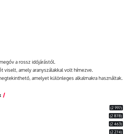
 megóv a rossz időjárástól.
ét viselt, amely aranyszálakkal volt hímezve.
egtekinthető, amelyet különleges alkalmakra használtak.
k
(2 997)
(2 878)
(2 463)
(2 274)