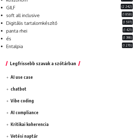
(2 242)
GILF
(1 858)
soft all inclusive
(1 597)
Digitális tartalomkészítő
(1 421)
panta rhei
(1 398)
és
(1 270)
Entalpia
Legfrissebb szavak a szótárban
AI use case
chatbot
Vibe coding
AI compliance
Kritikai koherencia
Vetési naptár