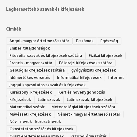
Legkeresettebb szavak és kifejezések
Címkék
Angol-magyar értelmező szótár
E-számok
Egészség
Emberi tulajdonságok
Filozófiai szavak és kifejezések szótára
Fizikai kifejezések
Francia - magyar szótár
Földrajzi kifejezések szótára
Geológiai kifejezések szótára
gyógyászati kifejezések
Időmértékes verselés
Informatikai kifejezések
Internet
Joggal kapcsolatos szavak és kifejezések
Karácsonyi kifejezések
Kert és növénygondozás
kifejezések
Latin szavak
Latin szavak, kifejezések
Matematikai szótár
Meteorológiai kifejezések szótára
Művészeti kifejezések
Német - magyar értelmező szótár
Név - nevek - keresztnevek
Okostelefon szótár és kifejezések
Olasz eredetű idegen szavak
Ps‮gólohciz‬ia s‮átóz‬r