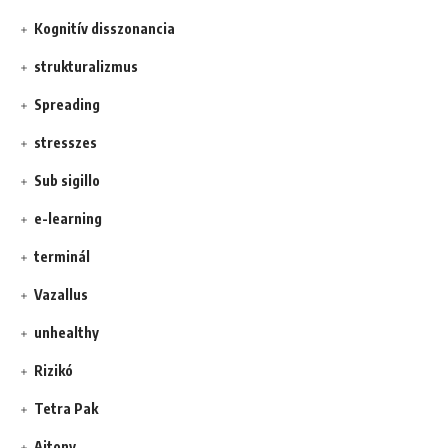
Kognitív disszonancia
strukturalizmus
Spreading
stresszes
Sub sigillo
e-learning
terminál
Vazallus
unhealthy
Rizikó
Tetra Pak
Ajtony