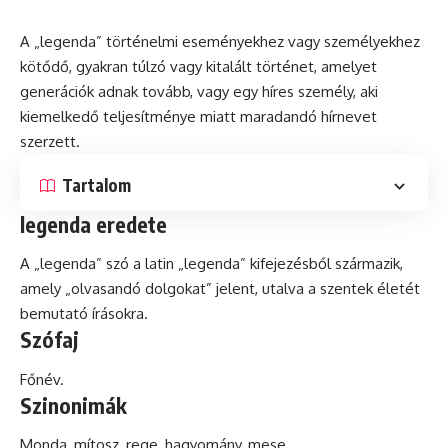
A „legenda” történelmi eseményekhez vagy személyekhez
kötődő, gyakran túlzó vagy kitalált történet, amelyet
generációk adnak tovább, vagy egy híres személy, aki
kiemelkedő teljesítménye miatt maradandó hírnevet
szerzett.
Tartalom
legenda eredete
A „legenda”
szó
a
latin
„legenda” kifejezésből származik,
amely „olvasandó dolgokat” jelent, utalva a szentek életét
bemutató írásokra.
Szófaj
Főnév.
Szinonimák
Monda,
mítosz
, rege, hagyomány,
mese