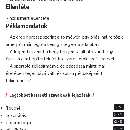
Ellentéte
Nincs ismert ellentéte.
Példamondatok
– Az öreg horgász szerint a tó mélyén egy óriási hal rejtőzik,
amelyről már régóta kering a legenda a faluban.
– A legenda szerint a hegy tetején található várat egy
éjszaka alatt építették fel titokzatos erők segítségével.
– A sportoló teljesítménye
és
odaadása miatt már
életében legendává vált, és sokan példaképként
tekintenek rá.
Legtöbbet keresett szavak és kifejezések
(2 997)
Touché
(2 878)
hospitálás
(2 463)
potamológia
(2 274)
köszönöm