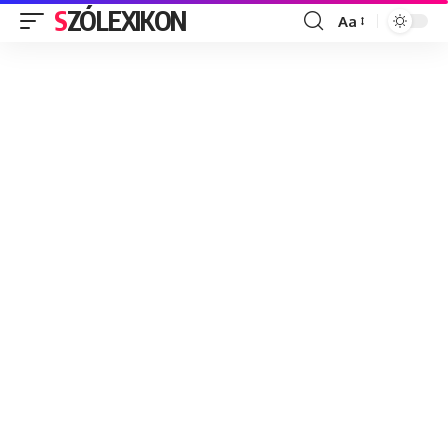
SZÓLEXIKON
Aa
Font
Resizer