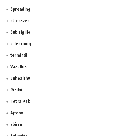
Spreading
stresszes
Sub sigillo
e-learning
terminál
Vazallus
unhealthy
Rizikó
Tetra Pak
Ajtony
sbirro
Salivatio