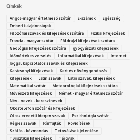
Címkék
Angol-magyar értelmező szótár
E-számok
Egészség
Emberi tulajdonságok
Filozófiai szavak és kifejezések szótára
Fizikai kifejezések
Francia - magyar szótár
Földrajzi kifejezések szótára
Geológiai kifejezések szótára
gyógyászati kifejezések
Időmértékes verselés
Informatikai kifejezések
Internet
Joggal kapcsolatos szavak és kifejezések
Karácsonyi kifejezések
Kert és növénygondozás
kifejezések
Latin szavak
Latin szavak, kifejezések
Matematikai szótár
Meteorológiai kifejezések szótára
Művészeti kifejezések
Német - magyar értelmező szótár
Név - nevek - keresztnevek
Okostelefon szótár és kifejezések
Olasz eredetű idegen szavak
Ps‮gólohciz‬ia s‮átóz‬r
Régies szavak
Rímfajták
Rövidítések
Szólás - közmondás
Tetoválások jelentése
Turisztikai kifejezések
Tárgyak