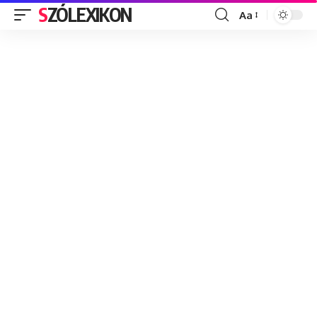
SZÓLEXIKON
Aa
Font
Resizer