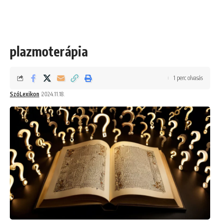
plazmoterápia
1 perc olvasás
SzóLexikon
2024.11.18.