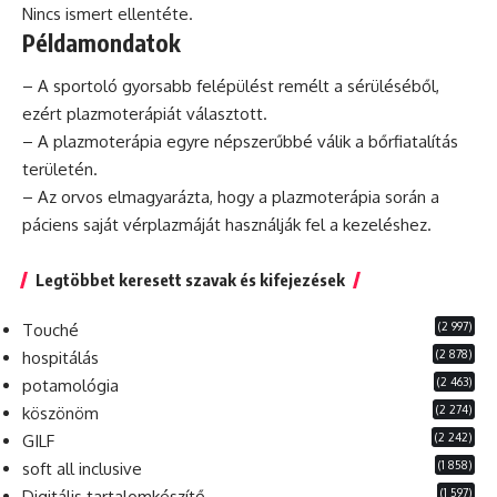
Nincs ismert ellentéte.
Példamondatok
– A sportoló gyorsabb felépülést remélt a sérüléséből,
ezért
plazmoterápiát választott.
– A plazmoterápia egyre népszerűbbé válik a bőrfiatalítás
területén.
– Az orvos elmagyarázta, hogy a plazmoterápia során a
páciens
saját vérplazmáját használják fel a kezeléshez.
Legtöbbet keresett szavak és kifejezések
(2 997)
Touché
(2 878)
hospitálás
(2 463)
potamológia
(2 274)
köszönöm
(2 242)
GILF
(1 858)
soft all inclusive
(1 597)
Digitális tartalomkészítő