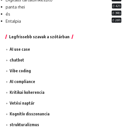
(1 421)
panta rhei
(1 398)
és
(1 269)
Entalpia
Legfrissebb szavak a szótárban
AI use case
chatbot
Vibe coding
AI compliance
Kritikai koherencia
Vetési naptár
Kognitív disszonancia
strukturalizmus