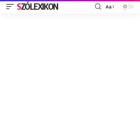
SZÓLEXIKON
Aa
Font
Resizer