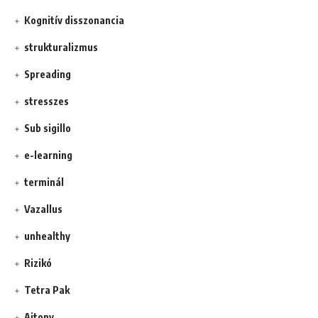
Kognitív disszonancia
strukturalizmus
Spreading
stresszes
Sub sigillo
e-learning
terminál
Vazallus
unhealthy
Rizikó
Tetra Pak
Ajtony