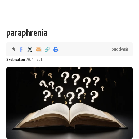
paraphrenia
1 perc olvasás
SzóLexikon
2024.07.21.