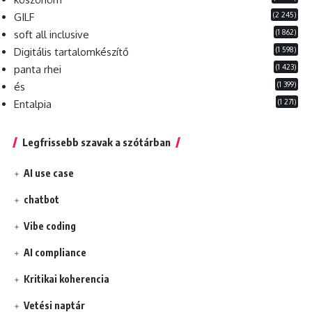
(2 245)
GILF
(1 862)
soft all inclusive
(1 598)
Digitális tartalomkészítő
(1 423)
panta rhei
(1 399)
és
(1 271)
Entalpia
Legfrissebb szavak a szótárban
AI use case
chatbot
Vibe coding
AI compliance
Kritikai koherencia
Vetési naptár