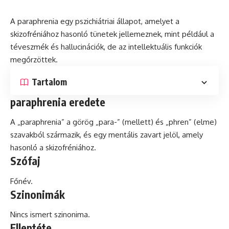
A paraphrenia egy pszichiátriai állapot, amelyet a
skizofréniához hasonló tünetek jellemeznek, mint például a
téveszmék és hallucinációk, de az intellektuális funkciók
megőrzöttek.
Tartalom
paraphrenia eredete
A „paraphrenia” a görög „para-” (mellett) és „phren” (elme)
szavakból származik, és egy
mentális
zavart jelöl, amely
hasonló a skizofréniához.
Szófaj
Főnév.
Szinonimák
Nincs ismert szinonima.
Ellentéte