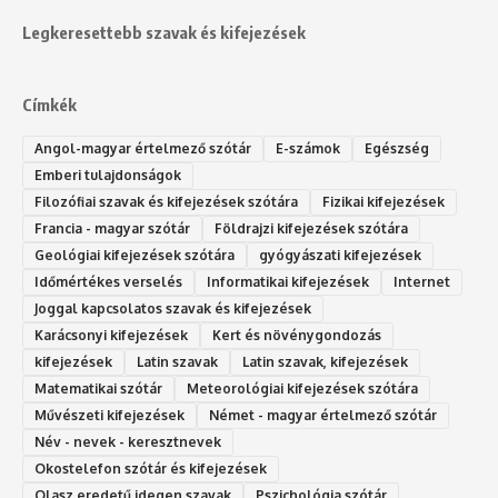
Legkeresettebb szavak és kifejezések
Címkék
Angol-magyar értelmező szótár
E-számok
Egészség
Emberi tulajdonságok
Filozófiai szavak és kifejezések szótára
Fizikai kifejezések
Francia - magyar szótár
Földrajzi kifejezések szótára
Geológiai kifejezések szótára
gyógyászati kifejezések
Időmértékes verselés
Informatikai kifejezések
Internet
Joggal kapcsolatos szavak és kifejezések
Karácsonyi kifejezések
Kert és növénygondozás
kifejezések
Latin szavak
Latin szavak, kifejezések
Matematikai szótár
Meteorológiai kifejezések szótára
Művészeti kifejezések
Német - magyar értelmező szótár
Név - nevek - keresztnevek
Okostelefon szótár és kifejezések
Olasz eredetű idegen szavak
Ps‮gólohciz‬ia s‮átóz‬r