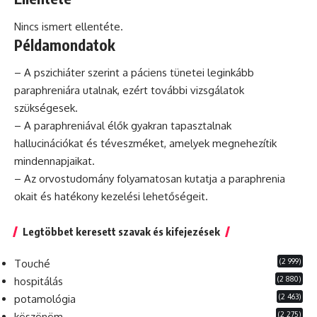
Nincs ismert ellentéte.
Példamondatok
– A pszichiáter szerint a
páciens
tünetei leginkább
paraphreniára utalnak, ezért további vizsgálatok
szükségesek.
– A paraphreniával élők gyakran tapasztalnak
hallucinációkat és téveszméket, amelyek megnehezítik
mindennapjaikat.
– Az orvostudomány folyamatosan kutatja a paraphrenia
okait és
hatékony
kezelési lehetőségeit.
Legtöbbet keresett szavak és kifejezések
(2 999)
Touché
(2 880)
hospitálás
(2 463)
potamológia
(2 275)
köszönöm