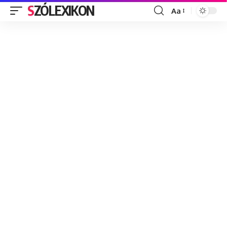
SZÓLEXIKON
Aa
Font
Resizer