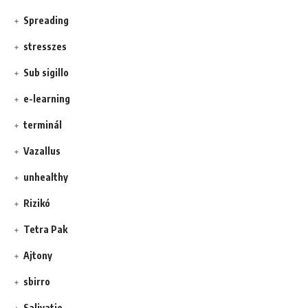
Spreading
stresszes
Sub sigillo
e-learning
terminál
Vazallus
unhealthy
Rizikó
Tetra Pak
Ajtony
sbirro
Salivatio