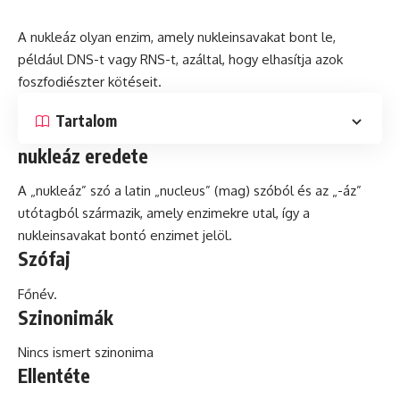
A nukleáz olyan enzim, amely nukleinsavakat bont
le
,
például DNS-t vagy RNS-t, azáltal, hogy elhasítja azok
foszfodiészter kötéseit.
Tartalom
nukleáz eredete
A „nukleáz” szó a
latin
„nucleus” (mag) szóból és az „-áz”
utótagból származik, amely enzimekre utal, így a
nukleinsavakat bontó enzimet jelöl.
Szófaj
Főnév.
Szinonimák
Nincs ismert szinonima
Ellentéte