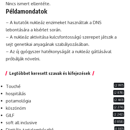
Nincs ismert ellentéte.
Példamondatok
– A kutatók nukleáz enzimeket használtak a
DNS
lebontására a kísérlet során.
– A nukleáz aktivitása kulcsfontosságú szerepet játszik a
sejt genetikai anyagának szabályozásában.
– Az új gyógyszer hatékonyságát a nukleáz gátlásával
próbálják növelni.
Legtöbbet keresett szavak és kifejezések
(2 997)
Touché
(2 878)
hospitálás
(2 463)
potamológia
(2 274)
köszönöm
(2 242)
GILF
(1 858)
soft all inclusive
(1 597)
Digitális tartalomkészítő