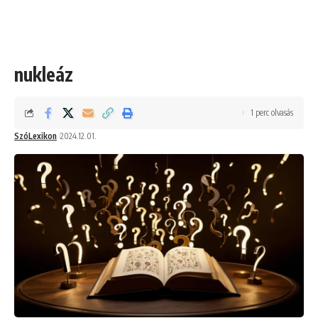
nukleáz
1 perc olvasás
SzóLexikon
2024.12.01.