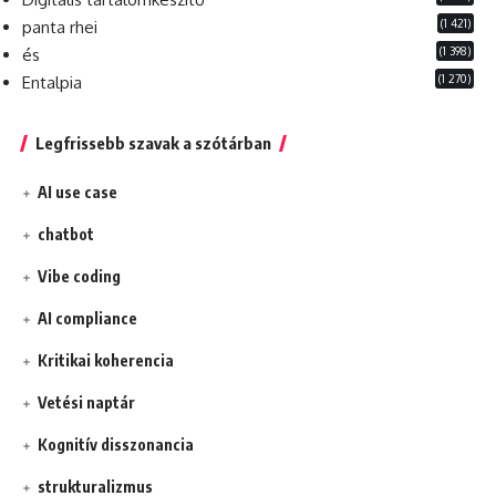
(1 421)
panta rhei
(1 398)
és
(1 270)
Entalpia
Legfrissebb szavak a szótárban
AI use case
chatbot
Vibe coding
AI compliance
Kritikai koherencia
Vetési naptár
Kognitív disszonancia
strukturalizmus