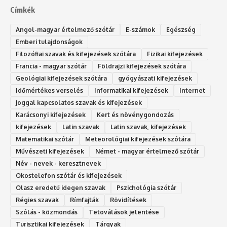
Címkék
Angol-magyar értelmező szótár
E-számok
Egészség
Emberi tulajdonságok
Filozófiai szavak és kifejezések szótára
Fizikai kifejezések
Francia - magyar szótár
Földrajzi kifejezések szótára
Geológiai kifejezések szótára
gyógyászati kifejezések
Időmértékes verselés
Informatikai kifejezések
Internet
Joggal kapcsolatos szavak és kifejezések
Karácsonyi kifejezések
Kert és növénygondozás
kifejezések
Latin szavak
Latin szavak, kifejezések
Matematikai szótár
Meteorológiai kifejezések szótára
Művészeti kifejezések
Német - magyar értelmező szótár
Név - nevek - keresztnevek
Okostelefon szótár és kifejezések
Olasz eredetű idegen szavak
Ps‮gólohciz‬ia s‮átóz‬r
Régies szavak
Rímfajták
Rövidítések
Szólás - közmondás
Tetoválások jelentése
Turisztikai kifejezések
Tárgyak