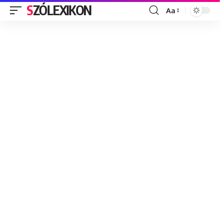
SZÓLEXIKON
Aa
Font
Resizer