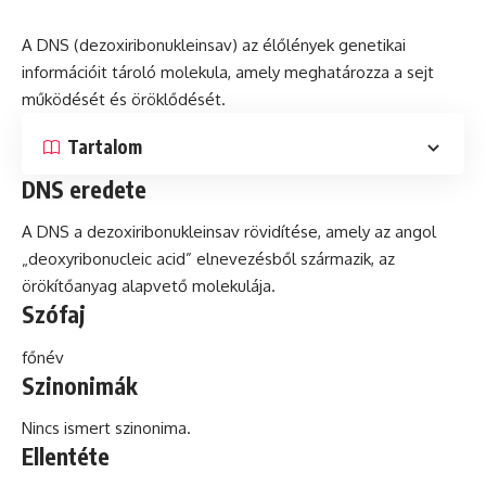
A DNS (
dezoxiribonukleinsav
) az élőlények genetikai
információit tároló molekula, amely meghatározza a sejt
működését
és
öröklődését.
Tartalom
DNS eredete
A DNS a dezoxiribonukleinsav rövidítése, amely az angol
„deoxyribonucleic acid” elnevezésből származik, az
örökítőanyag alapvető molekulája.
Szófaj
főnév
Szinonimák
Nincs ismert szinonima.
Ellentéte