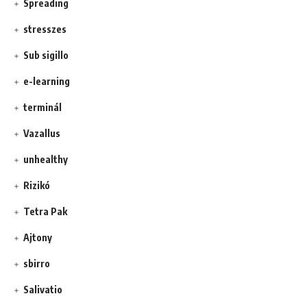
Spreading
stresszes
Sub sigillo
e-learning
terminál
Vazallus
unhealthy
Rizikó
Tetra Pak
Ajtony
sbirro
Salivatio