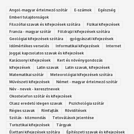
Angol-magyar értelmező szótár
E-számok
Egészség
Emberi tulajdonságok
Filozófiai szavak és kifejezések szótára
Fizikai kifejezések
Francia - magyar szótár
Földrajzi kifejezések szótára
Geológiai kifejezések szótára
gyógyászati kifejezések
Időmértékes verselés
Informatikai kifejezések
Internet
Joggal kapcsolatos szavak és kifejezések
Karácsonyi kifejezések
Kert és növénygondozás
kifejezések
Latin szavak
Latin szavak, kifejezések
Matematikai szótár
Meteorológiai kifejezések szótára
Művészeti kifejezések
Német - magyar értelmező szótár
Név - nevek - keresztnevek
Okostelefon szótár és kifejezések
Olasz eredetű idegen szavak
Ps‮gólohciz‬ia s‮átóz‬r
Régies szavak
Rímfajták
Rövidítések
Szólás - közmondás
Tetoválások jelentése
Turisztikai kifejezések
Tárgyak
Élettani kifejezések szótára
Építészeti szavak és kifejezések