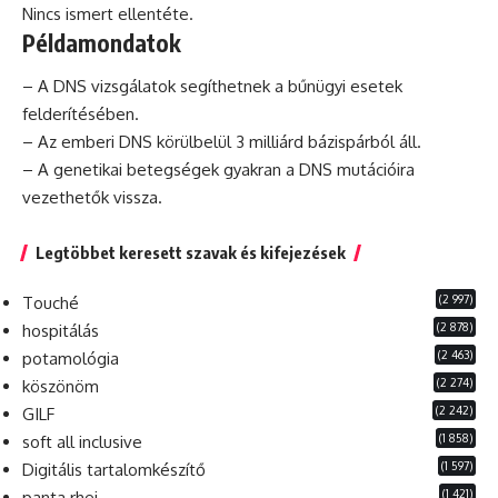
Nincs ismert ellentéte.
Példamondatok
– A DNS vizsgálatok segíthetnek a bűnügyi esetek
felderítésében.
– Az emberi DNS körülbelül 3
milliárd
bázispárból áll.
– A genetikai betegségek gyakran a DNS mutációira
vezethetők vissza.
Legtöbbet keresett szavak és kifejezések
(2 997)
Touché
(2 878)
hospitálás
(2 463)
potamológia
(2 274)
köszönöm
(2 242)
GILF
(1 858)
soft all inclusive
(1 597)
Digitális tartalomkészítő
(1 421)
panta rhei