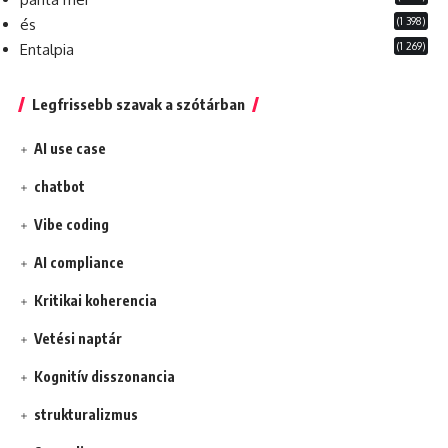
(1 398)
és
(1 269)
Entalpia
Legfrissebb szavak a szótárban
AI use case
chatbot
Vibe coding
AI compliance
Kritikai koherencia
Vetési naptár
Kognitív disszonancia
strukturalizmus