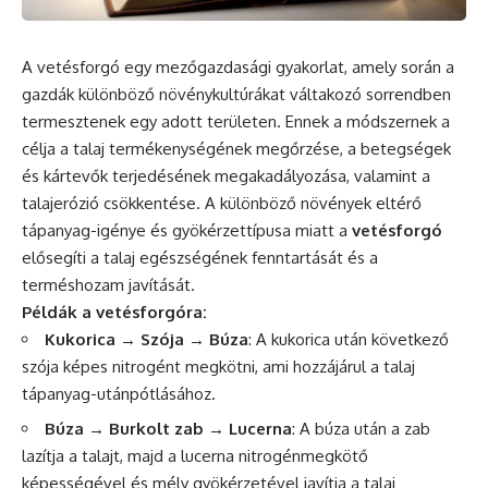
A vetésforgó egy mezőgazdasági gyakorlat, amely során a
gazdák különböző növénykultúrákat váltakozó sorrendben
termesztenek egy adott területen. Ennek a módszernek a
célja a talaj termékenységének megőrzése, a betegségek
és
kártevők terjedésének megakadályozása, valamint a
talajerózió csökkentése. A különböző növények eltérő
tápanyag-igénye és gyökérzettípusa miatt a
vetésforgó
elősegíti a talaj egészségének fenntartását és a
terméshozam javítását.
Példák a vetésforgóra:
Kukorica → Szója → Búza
: A kukorica után következő
szója képes nitrogént megkötni, ami hozzájárul a talaj
tápanyag-utánpótlásához.
Búza → Burkolt zab → Lucerna
: A búza után a zab
lazítja a talajt, majd a lucerna nitrogénmegkötő
képességével és mély gyökérzetével javítja a talaj