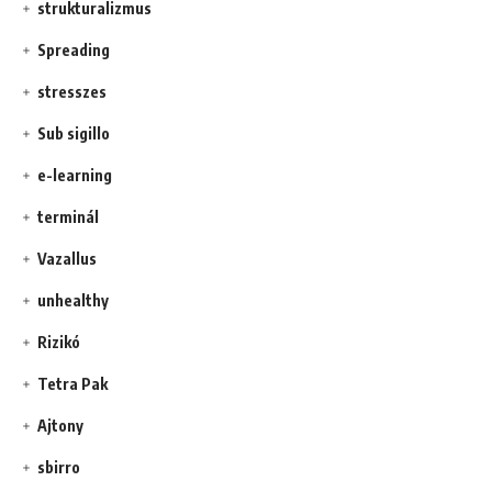
strukturalizmus
Spreading
stresszes
Sub sigillo
e-learning
terminál
Vazallus
unhealthy
Rizikó
Tetra Pak
Ajtony
sbirro