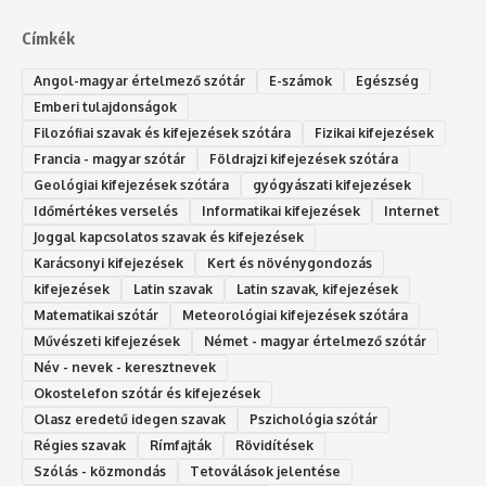
Címkék
Angol-magyar értelmező szótár
E-számok
Egészség
Emberi tulajdonságok
Filozófiai szavak és kifejezések szótára
Fizikai kifejezések
Francia - magyar szótár
Földrajzi kifejezések szótára
Geológiai kifejezések szótára
gyógyászati kifejezések
Időmértékes verselés
Informatikai kifejezések
Internet
Joggal kapcsolatos szavak és kifejezések
Karácsonyi kifejezések
Kert és növénygondozás
kifejezések
Latin szavak
Latin szavak, kifejezések
Matematikai szótár
Meteorológiai kifejezések szótára
Művészeti kifejezések
Német - magyar értelmező szótár
Név - nevek - keresztnevek
Okostelefon szótár és kifejezések
Olasz eredetű idegen szavak
Ps‮gólohciz‬ia s‮átóz‬r
Régies szavak
Rímfajták
Rövidítések
Szólás - közmondás
Tetoválások jelentése