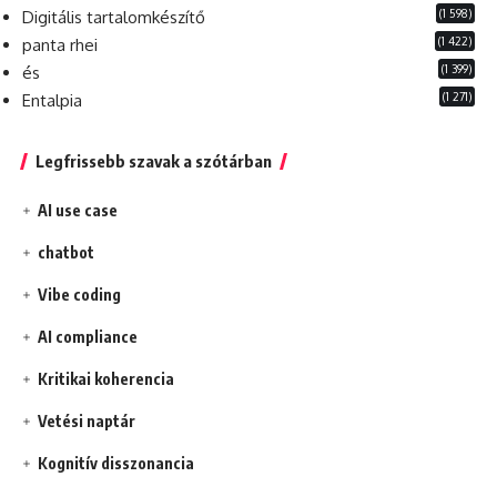
(1 598)
Digitális tartalomkészítő
(1 422)
panta rhei
(1 399)
és
(1 271)
Entalpia
Legfrissebb szavak a szótárban
AI use case
chatbot
Vibe coding
AI compliance
Kritikai koherencia
Vetési naptár
Kognitív disszonancia