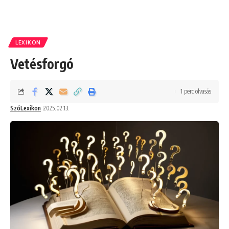
LEXIKON
Vetésforgó
1 perc olvasás
SzóLexikon
2025.02.13.