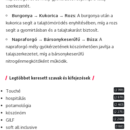
szerkezetét.
Burgonya → Kukorica →
Rozs
: A burgonya után a
kukorica segít a talajtömörödés enyhítésében, míg a rozs
segít a gyomirtásban és a talajtakarást biztosít.
Napraforgó → Bársonykeserűfű → Búza
: A
napraforgó mély gyökérzetének köszönhetően javítja a
talajszerkezetet, míg a bársonykeserűfű
nitrogénmegkötőként működik.
Legtöbbet keresett szavak és kifejezések
(2 999)
Touché
(2 879)
hospitálás
(2 463)
potamológia
(2 275)
köszönöm
(2 244)
GILF
(1 861)
soft all inclusive