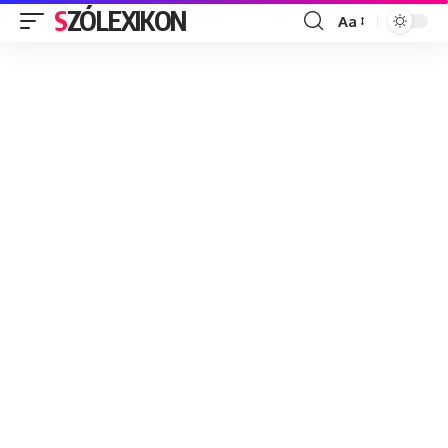
SZÓLEXIKON
Aa
Font
Resizer