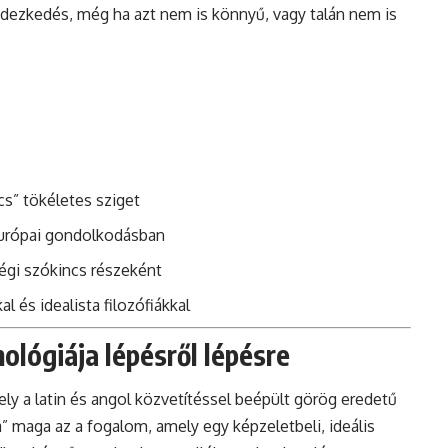
endezkedés, még ha azt nem is könnyű, vagy talán nem is
ncs” tökéletes sziget
európai gondolkodásban
égi szókincs részeként
 és idealista filozófiákkal
ológiája lépésről lépésre
ely a latin és angol közvetítéssel beépült görög eredetű
a” maga az a fogalom, amely egy képzeletbeli, ideális