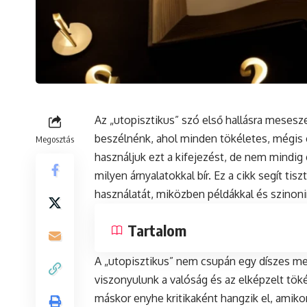
Az „utopisztikus” szó első hallásra mesesze
beszélnénk, ahol minden tökéletes, mégis 
Megosztás
használjuk ezt a kifejezést, de nem mindig
milyen árnyalatokkal bír. Ez a cikk segít tis
használatát, miközben példákkal és szinoni
Tartalom
A „utopisztikus” nem csupán egy díszes mel
viszonyulunk a valóság és az elképzelt tök
máskor enyhe kritikaként hangzik el, amikor