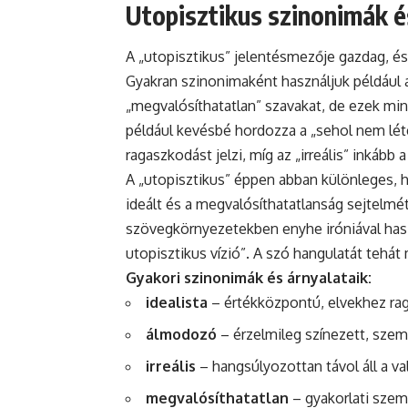
Utopisztikus szinonimák é
A „utopisztikus” jelentésmezője gazdag, és
Gyakran szinonimaként használjuk például az
„megvalósíthatatlan” szavakat, de ezek min
például kevésbé hordozza a „sehol nem lét
ragaszkodást jelzi, míg az „irreális” inkább
A „utopisztikus” éppen abban különleges, h
ideált és a megvalósíthatatlanság sejtelmé
szövegkörnyezetekben enyhe iróniával haszn
utopisztikus vízió”. A szó hangulatát tehát
Gyakori szinonimák és árnyalataik:
idealista
– értékközpontú, elvekhez rag
álmodozó
– érzelmileg színezett, szem
irreális
– hangsúlyozottan távol áll a v
megvalósíthatatlan
– gyakorlati szem