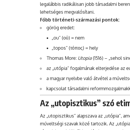
legalábbis radikálisan jobb társadalmi ber
lehetséges megvalósítani.
Főbb történeti-származási pontok:
görög eredet:
„ou” (οὐ) = nem
„topos” (τόπος) = hely
Thomas More:
Utopia
(1516) – „sehol si
az „utópia” fogalmának elterjedése az 
a magyar nyelvbe való átvétel a művelts
kapcsolat társadalmi reformmozgalmakkal
Az „utopisztikus” szó etim
Az „utopisztikus” alapszava az „utópia”, am
műveltségi szavak közé tartozik. Az „utópi