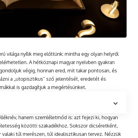
rű világa nyílik meg előttünk: mintha egy olyan helyről
elérhetetlen. A hétköznapi magyar nyelvben gyakran
 gondoljuk végig, honnan ered, mit takar pontosan, és
ztázni a „utopisztikus” szó jelentését, eredetét és
mákkal is gazdagítjuk a megértésünket.
léknév, hanem szemléletmód is: azt fejezi ki, hogyan
életesség közötti szakadékhoz. Sokszor dicséretként,
 valaki túl merészen, túl idealisztikusan tervez. Nézzük