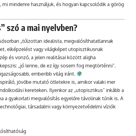
ó, mi mindenre használjuk, és hogyan kapcsolódik a görög
s” szó a mai nyelvben?
sősorban „túlzottan idealista, megvalósíthatatlannak
vet, elképzelést vagy világképet utopisztikusnak
ép és vonzó, a jelen realitásai között aligha
kepszis: „jó lenne, de ez így sosem fog megtörténni”.
 igazságosabb, emberibb világ iránt.
piráló, jövőbe mutató ötletekre is, amikor valaki mer
dolkodási kereteken. Ilyenkor az „utopisztikus” inkább a
a a gyakorlati megvalósítás egyelőre távolinak tűnik is. A
echnológiai, társadalmi vagy környezetvédelmi víziók
lósíthatóság