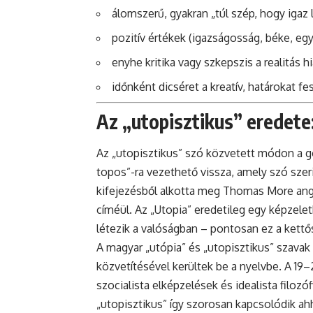
álomszerű, gyakran „túl szép, hogy igaz 
pozitív értékek (igazságosság, béke, eg
enyhe kritika vagy szkepszis a realitás h
időnként dicséret a kreatív, határokat 
Az „utopisztikus” eredete:
Az „utopisztikus” szó közvetett módon a gö
topos”-ra vezethető vissza, amely szó szerin
kifejezésből alkotta meg Thomas More ang
címéül. Az „Utopia” eredetileg egy képzeletb
létezik a valóságban – pontosan ez a kettő
A magyar „utópia” és „utopisztikus” szava
közvetítésével kerültek be a nyelvbe. A 19
szocialista elképzelések és idealista filoz
„utopisztikus” így szorosan kapcsolódik a