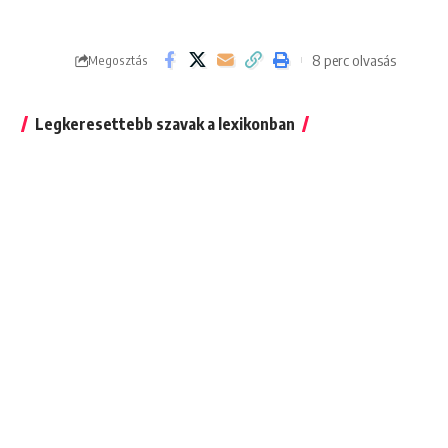
8 perc olvasás
Megosztás
Legkeresettebb szavak a lexikonban