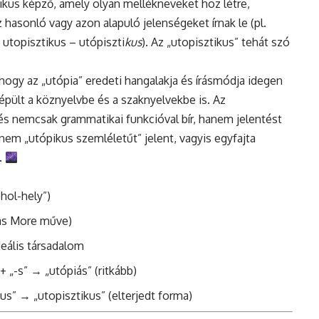
ztikus képző, amely olyan mellékneveket hoz létre,
asonló vagy azon alapuló jelenségeket írnak le (pl.
, utopisztikus – utópiszti
kus
). Az „utopisztikus” tehát szó
 hogy az „utópia” eredeti hangalakja és írásmódja idegen
épült a köznyelvbe és a szaknyelvekbe is. Az
és nemcsak grammatikai funkcióval bír, hanem jelentést
nem „utópikus szemléletűt” jelent, vagyis egyfajta
.
hol-hely”)
s More műve)
deális társadalom
 „-s” → „utópiás” (ritkább)
kus” → „utopisztikus” (elterjedt forma)