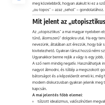
meg közelebbről, hogyan alakult ki ez a sz
„ou topos” – azaz „sehol” – gondolatához.
Mit jelent az „utopisztiku
Az „utopisztikus” a mai magyar nyelvben el
tűnő, álomszerű” dolgokra utal. Ha egy ter
nevezünk, általában azt érezzük, hogy bár sz
kivitelezhető. Gyakran társul hozzá némi sz
Ugyanakkor benne rejlik a vágy is egy jobb,
A szó nem mindig negatív. Használhatjuk ins
nagyot álmodni, és túllép a megszokott gon
bátorságot és a képzelőerőt emeli ki, még h
modern diskurzusban gyakran jelenik meg t
kapcsán.
A mai jelentés főbb elemei:
túlzott idealizmus, valószínűtlen megva