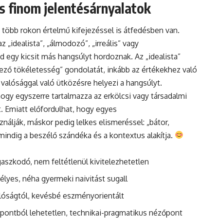
s finom jelentésárnyalatok
 több rokon értelmű kifejezéssel is átfedésben van.
 „idealista”, „álmodozó”, „irreális” vagy
d egy kicsit más hangsúlyt hordoznak. Az „idealista”
ező tökéletesség” gondolatát, inkább az értékekhez való
 a valósággal való ütközésre helyezi a hangsúlyt.
ogy egyszerre tartalmazza az erkölcsi vagy társadalmi
t. Emiatt előfordulhat, hogy egyes
álják, máskor pedig lelkes elismeréssel: „bátor,
 mindig a beszélő szándéka és a kontextus alakítja.
aszkodó, nem feltétlenül kivitelezhetetlen
élyes, néha gyermeki naivitást sugall
alóságtól, kevésbé eszményorientált
pontból lehetetlen, technikai-pragmatikus nézőpont