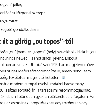
legyen” jelleg
yenlőség) központi szerepe
iánya miatt
feszegető gondolkodásra
 út a görög „ou topos”-tól
rög „ou” (nem) és „topos” (hely) szavakból kialakult „ou
t „nincs helyet”, „sehol sincs” jelent. Ebből a
ol humanista az „Utopia” szót 1516-ban megjelent műve
eli sziget ideális társadalmát írta le, amely sehol sem
sség: tökéletes, mégis elérhetetlen.
k már a modern európai nyelvi-irodalmi hagyomány
–20. század fordulóján, a társadalmi reformmozgalmak,
ófiák idején különösen gyakran előkerült ez a fogalom. Az
hhoz az eszméhez, hogy létezhet egy tökéletes vagy