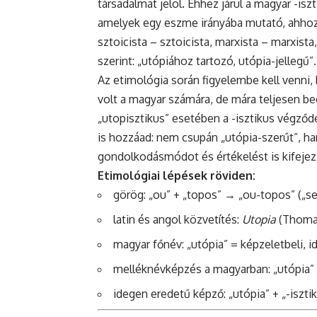
társadalmat jelöl. Ehhez járul a magyar -is
amelyek egy eszme irányába mutató, ahhoz h
sztoicista – sztoicista, marxista – marxista
szerint: „utópiához tartozó, utópia-jellegű”.
Az etimológia során figyelembe kell venni,
volt a magyar számára, de mára teljesen be
„utopisztikus” esetében a -isztikus végződ
is hozzáad: nem csupán „utópia-szerűt”, ha
gondolkodásmódot és értékelést is kifejez
Etimológiai lépések röviden:
görög: „ou” + „topos” → „ou-topos” („se
latin és angol közvetítés:
Utopia
(Thoma
magyar főnév: „utópia” = képzeletbeli, i
melléknévképzés a magyarban: „utópia” +
idegen eredetű képző: „utópia” + „-iszti