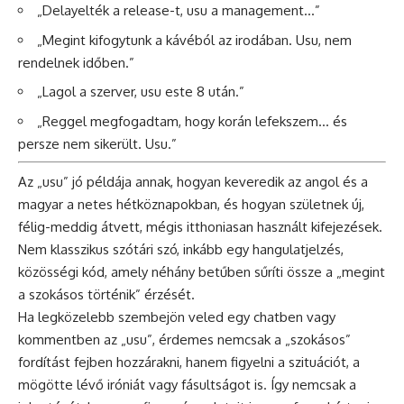
„Delayelték a release-t, usu a management…”
„Megint kifogytunk a kávéból az irodában. Usu, nem
rendelnek időben.”
„Lagol a szerver, usu este 8 után.”
„Reggel megfogadtam, hogy korán lefekszem… és
persze nem sikerült. Usu.”
Az „usu” jó példája annak, hogyan keveredik az angol és a
magyar a netes hétköznapokban, és hogyan születnek új,
félig-meddig átvett, mégis itthoniasan használt kifejezések.
Nem klasszikus szótári szó, inkább egy hangulatjelzés,
közösségi kód, amely néhány betűben sűríti össze a „megint
a szokásos történik” érzését.
Ha legközelebb szembejön veled egy chatben vagy
kommentben az „usu”, érdemes nemcsak a „szokásos”
fordítást fejben hozzárakni, hanem figyelni a szituációt, a
mögötte lévő iróniát vagy fásultságot is. Így nemcsak a