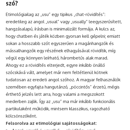
szó?
Etimológiailag az „usu” egy tipikus „chat-rövidítés”:
eredetileg az angol „usual” vagy „usually” leegyszerűsített,
hangzásalapú, írásban is minimalizált formája. A kulcs az,
hogy chatben és játék közben gyorsan kell gépelni; emiatt
sokan a hosszabb szót egyszerűen a magánhangzók és
mássalhangzók egy részének elhagyásával rövidítik, míg
végül egy könnyen leírható, hárombetűs alak marad.
Ahogy ez a rövidítés elterjedt, egyre inkább önálló
szócskává vált, amelyet már nem feltétlenül kötnek
tudatosan az eredeti angol szóhoz. A magyar felhasználók
szemében egyfajta hangutánzó, „pöccintős” érzetű, mégis
érthető jelzés lett arra, hogy valami a megszokott
mederben zajlik. Így az „usu” ma már inkább funkcionális
partikulaként működik, mintsem klasszikus, ragozható
kölcsönszóként.
Felsorolva az etimológiai sajátosságokat: