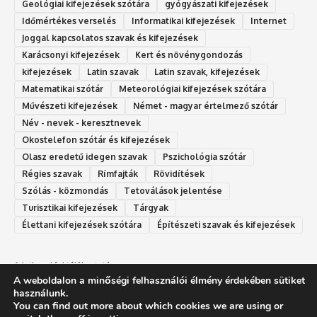
Geológiai kifejezések szótára
gyógyászati kifejezések
Időmértékes verselés
Informatikai kifejezések
Internet
Joggal kapcsolatos szavak és kifejezések
Karácsonyi kifejezések
Kert és növénygondozás
kifejezések
Latin szavak
Latin szavak, kifejezések
Matematikai szótár
Meteorológiai kifejezések szótára
Művészeti kifejezések
Német - magyar értelmező szótár
Név - nevek - keresztnevek
Okostelefon szótár és kifejezések
Olasz eredetű idegen szavak
Ps‮gólohciz‬ia s‮átóz‬r
Régies szavak
Rímfajták
Rövidítések
Szólás - közmondás
Tetoválások jelentése
Turisztikai kifejezések
Tárgyak
Élettani kifejezések szótára
Építészeti szavak és kifejezések
Adatkezelési tájékoztató
A weboldalon a minőségi felhasználói élmény érdekében sütiket
Felhasználási feltételek
használunk.
You can find out more about which cookies we are using or