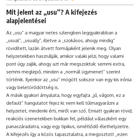
Mit jelent az „usu”? A kifejezés
alapjelentései
Az „usu” a magyar netes szlengben leggyakrabban a
„usual”, „usually”, illetve a „szokásos, ahogy mindig”
rövidített, lazán átvett formájaként jelenik meg. Olyan
helyzetekben használják, amikor valaki jelzi, hogy valami
pont úgy zajlik, ahogy azt már megszoktuk: semmi extra,
semmi meglepő, minden a „normál ügymenet” szerint
történik. Ilyenkor az „usu” mögött sokszor van egy kis irónia
vagy beletörődöttség is.
A másik gyakori árnyalata, hogy egyfajta „jó, vágom, ez a
default” hangulatot fejez ki: nem kell túlmagyarázni a
helyzetet, mindenki érti, miről van szó. Emiatt gyakran rövid,
reakciós üzenetekben bukkan fel, például válaszként egy
panaszáradatra, vagy egy tipikus, ismétlődő élethelyzetre.
A kifejezés így a közös tapasztalatra, a megosztott „ezen