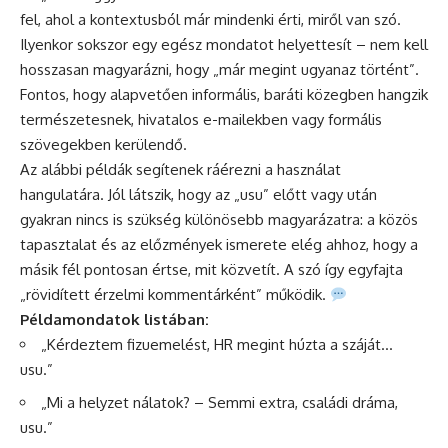
fel, ahol a kontextusból már mindenki érti, miről van szó.
Ilyenkor sokszor egy egész mondatot helyettesít – nem kell
hosszasan magyarázni, hogy „már megint ugyanaz történt”.
Fontos, hogy alapvetően informális, baráti közegben hangzik
természetesnek, hivatalos e-mailekben vagy formális
szövegekben kerülendő.
Az alábbi példák segítenek ráérezni a használat
hangulatára. Jól látszik, hogy az „usu” előtt vagy után
gyakran nincs is szükség különösebb magyarázatra: a közös
tapasztalat és az előzmények ismerete elég ahhoz, hogy a
másik fél pontosan értse, mit közvetít. A szó így egyfajta
„rövidített érzelmi kommentárként” működik.
Példamondatok listában:
„Kérdeztem fizuemelést, HR megint húzta a száját…
usu.”
„Mi a helyzet nálatok? – Semmi extra, családi dráma,
usu.”