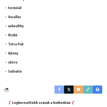
terminál
Vazallus
unhealthy
Rizikó
Tetra Pak
Ajtony
sbirro
Salivatio
Legkeresettebb szavak a lexikonban