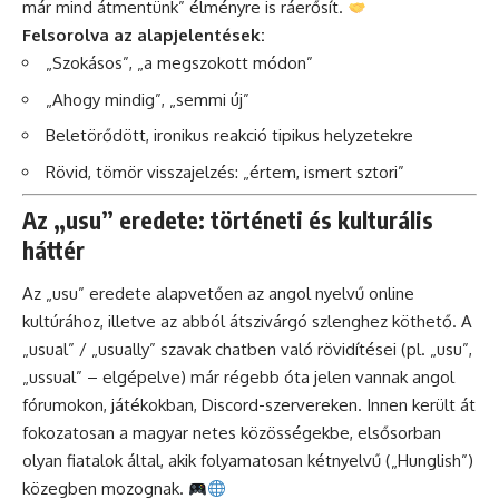
már mind átmentünk” élményre is ráerősít.
Felsorolva az alapjelentések:
„Szokásos”, „a megszokott módon”
„Ahogy mindig”, „semmi új”
Beletörődött, ironikus reakció tipikus helyzetekre
Rövid, tömör visszajelzés: „értem, ismert sztori”
Az „usu” eredete: történeti és kulturális
háttér
Az „usu” eredete alapvetően az angol nyelvű online
kultúrához, illetve az abból átszivárgó szlenghez köthető. A
„usual” / „usually” szavak chatben való rövidítései (pl. „usu”,
„ussual” – elgépelve) már régebb óta jelen vannak angol
fórumokon, játékokban, Discord-szervereken. Innen került át
fokozatosan a magyar netes közösségekbe, elsősorban
olyan fiatalok által, akik folyamatosan kétnyelvű („Hunglish”)
közegben mozognak.