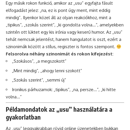
Egy másik rokon funkció, amikor az „usu” egyfajta fásult
elfogadást jelez: „na, ez is pont úgy ment, mint eddig
mindig”. Ilyenkor közel áll az olyan reakciókhoz, mint a
„tipikus”, „szokás szerint”, „ki gondolta volna…”, amelyekben
szintén ott lüktet egy kis irónia vagy keserű humor. Az „usu”
tehát nemcsak jelentést, hanem hangulatot is oszt, ezért a
szinonimák között a stílus, regiszter is fontos szempont.
Felsorolva néhány szinonimát és rokon kifejezést:
„Szokásos”, „a megszokott”
„Mint mindig”, „ahogy lenni szokott”
„Szokás szerint”, „semmi új”
Ironikus párhuzamok: „tipikus”, „na, persze…”, „ki hitte
volna…”
Példamondatok az „usu” használatára a
gyakorlatban
Az „usu” leggyakrabban rövid online üzenetekben bukkan