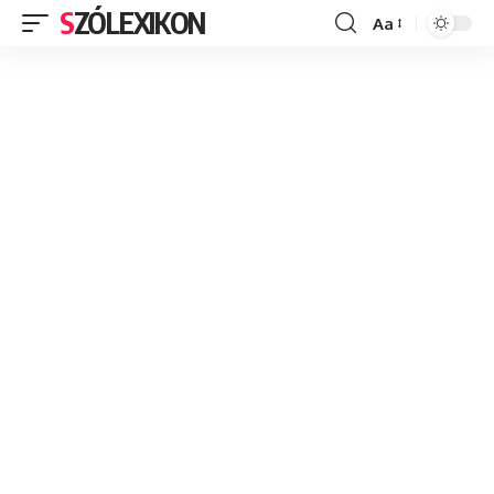
SZÓLEXIKON
Aa
Font
Resizer