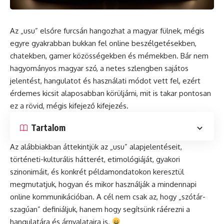
Az „usu” elsőre furcsán hangozhat a magyar fülnek, mégis
egyre gyakrabban bukkan fel online beszélgetésekben,
chatekben, gamer közösségekben és mémekben. Bár nem
hagyományos magyar szó, a netes szlengben sajátos
jelentést, hangulatot és használati módot vett fel, ezért
érdemes kicsit alaposabban körüljárni, mit is takar pontosan
ez a rövid, mégis kifejező kifejezés.
Tartalom
Az alábbiakban áttekintjük az „usu” alapjelentéseit,
történeti-kulturális hátterét, etimológiáját, gyakori
szinonimáit, és konkrét példamondatokon keresztül
megmutatjuk, hogyan és mikor használják a mindennapi
online kommunikációban. A cél nem csak az, hogy „szótár-
szagúan” definiáljuk, hanem hogy segítsünk ráérezni a
hangulatára és árnyalataira is.