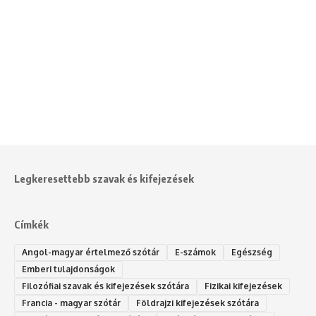
Legkeresettebb szavak és kifejezések
Címkék
Angol-magyar értelmező szótár
E-számok
Egészség
Emberi tulajdonságok
Filozófiai szavak és kifejezések szótára
Fizikai kifejezések
Francia - magyar szótár
Földrajzi kifejezések szótára