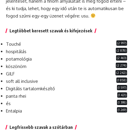
jelentését, hanem a finom árnyalatait is meg fogod érteni –
és ki tudja, lehet, hogy egy idő után te is automatikusan be
fogod szúrni egy-egy üzenet végére: usu.
Legtöbbet keresett szavak és kifejezések
(2 997)
Touché
(2 878)
hospitálás
(2 463)
potamológia
(2 274)
köszönöm
(2 242)
GILF
(1 858)
soft all inclusive
(1 597)
Digitális tartalomkészítő
(1 421)
panta rhei
(1 398)
és
(1 269)
Entalpia
Legfrissebb szavak a szótárban