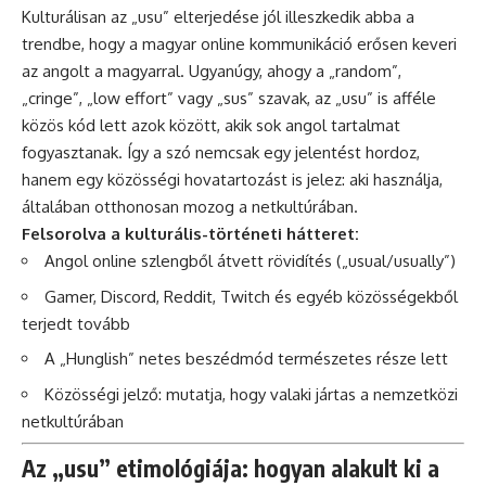
Kulturálisan az „usu” elterjedése jól illeszkedik abba a
trendbe, hogy a magyar online kommunikáció erősen keveri
az angolt a magyarral. Ugyanúgy, ahogy a „random”,
„cringe”, „low effort” vagy „sus” szavak, az „usu” is afféle
közös kód lett azok között, akik sok angol tartalmat
fogyasztanak. Így a szó nemcsak egy jelentést hordoz,
hanem egy közösségi hovatartozást is jelez: aki használja,
általában otthonosan mozog a netkultúrában.
Felsorolva a kulturális-történeti hátteret:
Angol online szlengből átvett rövidítés („usual/usually”)
Gamer, Discord, Reddit, Twitch és egyéb közösségekből
terjedt tovább
A „Hunglish” netes beszédmód természetes része lett
Közösségi jelző: mutatja, hogy valaki jártas a nemzetközi
netkultúrában
Az „usu” etimológiája: hogyan alakult ki a