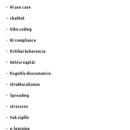
AI use case
chatbot
Vibe coding
AI compliance
Kritikai koherencia
Vetési naptár
Kognitív disszonancia
strukturalizmus
Spreading
stresszes
Sub sigillo
e-learning