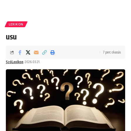
LEXIKON
usu
7 perc olvasás
SzóLexikon
2026.03.21.