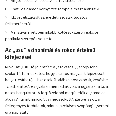
Angol „usual” / „usually” → rövidítés: „usu”
Chat- és gamer-környezet tempója miatt alakult ki
Idővel elszakadt az eredeti szóalak tudatos
felismerésétől
A magyar nyelvben inkább kötőszó-szerű, reakciós
partikula szerepét vette fel
Az „usu” szinonimái és rokon értelmű
kifejezései
Mivel az „usu” fő jelentése a „szokásos”, „ahogy lenni
szokott”, természetes, hogy számos magyar kifejezéssel
helyettesíthető – bár ezek általában hosszabbak, kevésbé
„chatbarátok”, és gyakran nem adják vissza ugyanazt a laza,
netes hangulatot. A legközelebbi megfelelők a „same as
always”, „mint mindig”, „a megszokott”, illetve az olyan
féllegényes fordulatok, mint a „szokásos szopóág”, „semmi
új a nap alatt”.