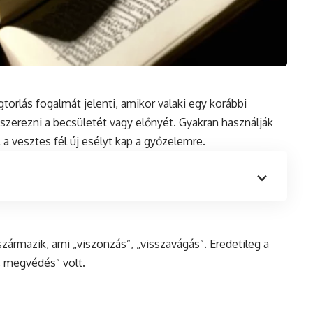
torlás fogalmát jelenti, amikor valaki egy korábbi
szerezni a becsületét vagy előnyét. Gyakran használják
a vesztes fél új esélyt kap a győzelemre.
zármazik, ami „viszonzás”, „visszavágás”. Eredetileg a
, megvédés” volt.