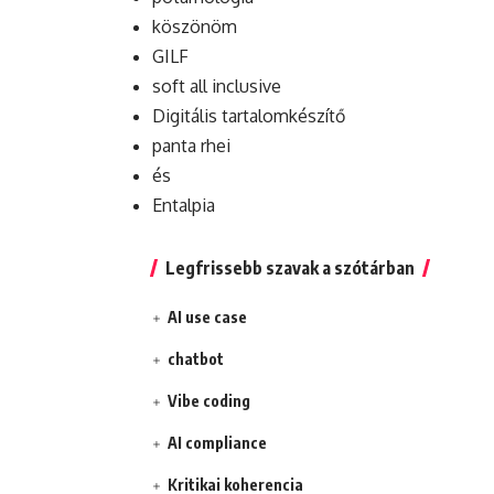
köszönöm
GILF
soft all inclusive
Digitális tartalomkészítő
panta rhei
és
Entalpia
Legfrissebb szavak a szótárban
AI use case
chatbot
Vibe coding
AI compliance
Kritikai koherencia