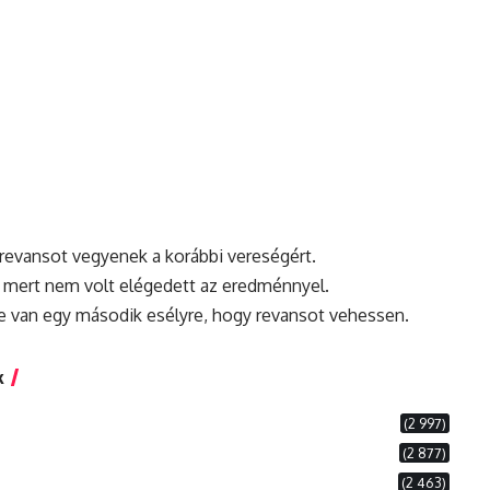
y revansot vegyenek a korábbi vereségért.
, mert nem volt elégedett az eredménnyel.
e van egy második esélyre, hogy revansot vehessen.
k
(2 997)
(2 877)
(2 463)