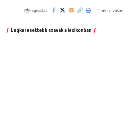
1 perc olvasás
Megosztás
Legkeresettebb szavak a lexikonban