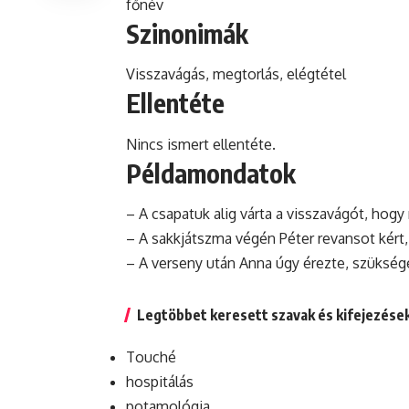
főnév
Szinonimák
Visszavágás, megtorlás, elégtétel
Ellentéte
Nincs ismert ellentéte.
Példamondatok
– A csapatuk alig várta a visszavágót, hog
– A sakkjátszma végén Péter revansot kért
– A verseny után Anna úgy érezte, szükség
Legtöbbet keresett szavak és kifejezése
Touché
hospitálás
potamológia