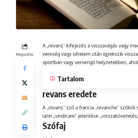
A „revans” kifejezés a visszavágás vagy meg
vereség vagy sérelem után igyekszik vissza
Megosztás
sportban vagy versengő helyzetekben, ahol 
Tartalom
revans eredete
A „revans”
szó
a francia „revanche” szóból s
latin
„vindicare” jelentése „visszakövetelés
Szófaj