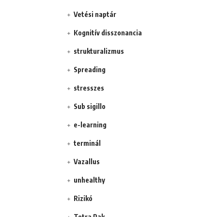
Vetési naptár
Kognitív disszonancia
strukturalizmus
Spreading
stresszes
Sub sigillo
e-learning
terminál
Vazallus
unhealthy
Rizikó
Tetra Pak