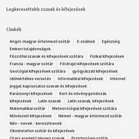
Legkeresettebb szavak és kifejezések
Címkék
Angol-magyar értelmező szótár
E-számok
Egészség
Emberi tulajdonságok
Filozófiai szavak és kifejezések szótára
Fizikai kifejezések
Francia - magyar szótár
Földrajzi kifejezések szótára
Geológiai kifejezések szótára
gyógyászati kifejezések
Időmértékes verselés
Informatikai kifejezések
Internet
Joggal kapcsolatos szavak és kifejezések
Karácsonyi kifejezések
Kert és növénygondozás
kifejezések
Latin szavak
Latin szavak, kifejezések
Matematikai szótár
Meteorológiai kifejezések szótára
Művészeti kifejezések
Német - magyar értelmező szótár
Név - nevek - keresztnevek
Okostelefon szótár és kifejezések
Olasz eredetű idegen szavak
Ps‮gólohciz‬ia s‮átóz‬r