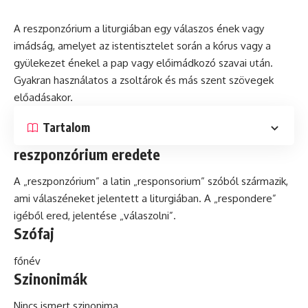
A reszponzórium a liturgiában egy válaszos ének vagy
imádság, amelyet az istentisztelet során a
kórus
vagy a
gyülekezet énekel a pap vagy előimádkozó szavai után.
Gyakran használatos a zsoltárok és más szent szövegek
előadásakor.
Tartalom
reszponzórium eredete
A „reszponzórium” a
latin
„responsorium” szóból származik,
ami válaszéneket jelentett a liturgiában. A „respondere”
igéből ered, jelentése „válaszolni”.
Szófaj
főnév
Szinonimák
Nincs ismert szinonima.