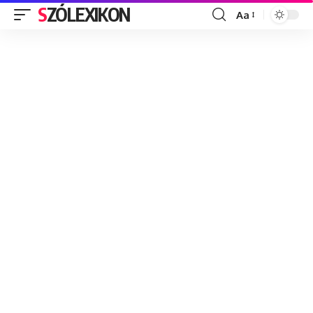
SZÓLEXIKON
Aa
Font
Resizer