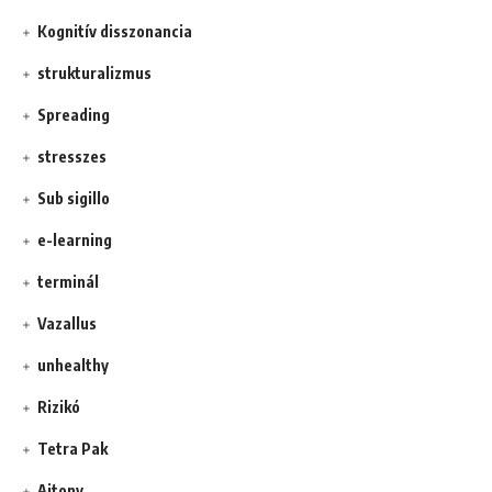
Kognitív disszonancia
strukturalizmus
Spreading
stresszes
Sub sigillo
e-learning
terminál
Vazallus
unhealthy
Rizikó
Tetra Pak
Ajtony