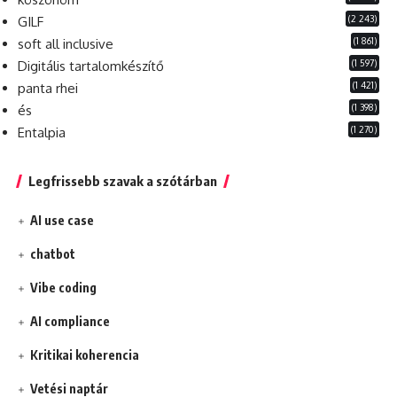
(2 243)
GILF
(1 861)
soft all inclusive
(1 597)
Digitális tartalomkészítő
(1 421)
panta rhei
(1 398)
és
(1 270)
Entalpia
Legfrissebb szavak a szótárban
AI use case
chatbot
Vibe coding
AI compliance
Kritikai koherencia
Vetési naptár