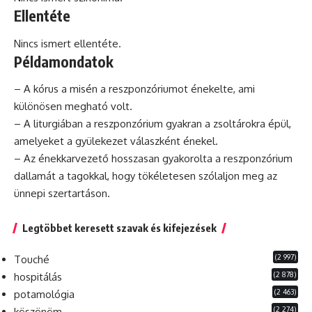
Ellentéte
Nincs ismert ellentéte.
Példamondatok
– A kórus a misén a reszponzóriumot énekelte, ami
különösen megható volt.
– A liturgiában a reszponzórium gyakran a zsoltárokra épül,
amelyeket a gyülekezet válaszként énekel.
– Az énekkarvezető hosszasan gyakorolta a reszponzórium
dallamát a tagokkal, hogy tökéletesen szólaljon meg az
ünnepi szertartáson.
Legtöbbet keresett szavak és kifejezések
(2 997)
Touché
(2 878)
hospitálás
(2 463)
potamológia
(2 274)
köszönöm