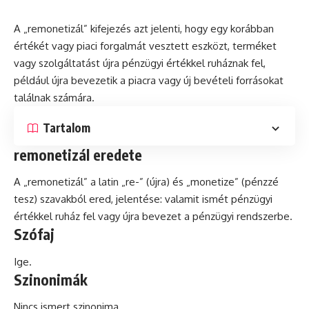
A „remonetizál” kifejezés azt jelenti, hogy egy korábban
értékét vagy piaci forgalmát vesztett eszközt, terméket
vagy szolgáltatást újra pénzügyi értékkel ruháznak fel,
például újra bevezetik a piacra vagy új bevételi forrásokat
találnak számára.
Tartalom
remonetizál eredete
A „remonetizál” a
latin
„re-” (újra)
és
„monetize” (pénzzé
tesz) szavakból ered, jelentése: valamit ismét pénzügyi
értékkel ruház fel vagy újra bevezet a pénzügyi rendszerbe.
Szófaj
Ige.
Szinonimák
Nincs ismert szinonima