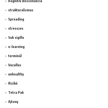
Kognitív disszonancia
strukturalizmus
Spreading
stresszes
Sub sigillo
e-learning
terminál
Vazallus
unhealthy
Rizikó
Tetra Pak
Ajtony