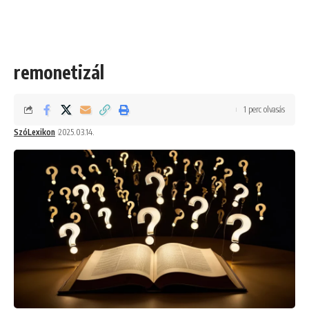
remonetizál
1 perc olvasás
SzóLexikon
2025.03.14.