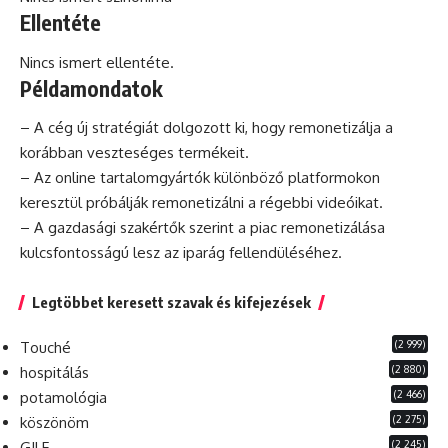
Ellentéte
Nincs ismert ellentéte.
Példamondatok
– A cég új stratégiát dolgozott ki, hogy remonetizálja a
korábban veszteséges termékeit.
– Az online tartalomgyártók különböző platformokon
keresztül próbálják remonetizálni a régebbi videóikat.
– A gazdasági szakértők szerint a piac remonetizálása
kulcsfontosságú lesz az iparág fellendüléséhez.
Legtöbbet keresett szavak és kifejezések
(2 999)
Touché
(2 880)
hospitálás
(2 466)
potamológia
(2 275)
köszönöm
(2 245)
GILF