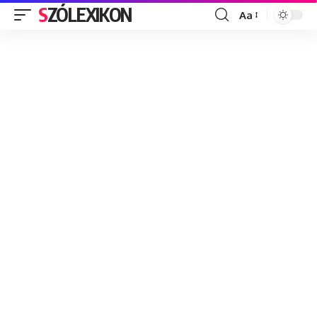
SZÓLEXIKON
Aa
Font
Resizer