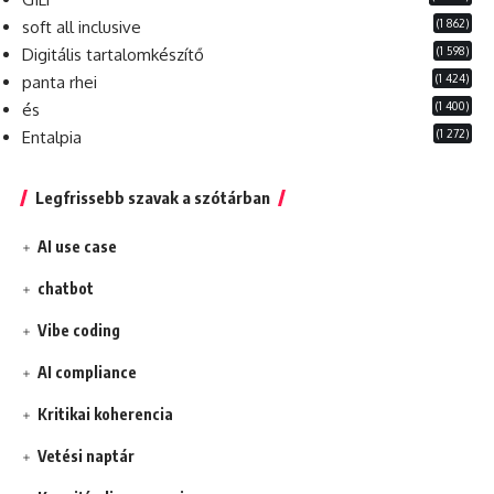
(1 862)
soft all inclusive
(1 598)
Digitális tartalomkészítő
(1 424)
panta rhei
(1 400)
és
(1 272)
Entalpia
Legfrissebb szavak a szótárban
AI use case
chatbot
Vibe coding
AI compliance
Kritikai koherencia
Vetési naptár