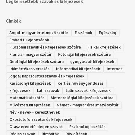
Legkeresettebb szavak és kifejezések
Címkék
Angol-magyar értelmező szótár
E-számok
Egészség
Emberi tulajdonságok
Filozófiai szavak és kifejezések szótára
Fizikai kifejezések
Francia - magyar szótár
Földrajzi kifejezések szótára
Geológiai kifejezések szótára
gyógyászati kifejezések
Időmértékes verselés
Informatikai kifejezések
Internet
Joggal kapcsolatos szavak és kifejezések
Karácsonyi kifejezések
Kert és növénygondozás
kifejezések
Latin szavak
Latin szavak, kifejezések
Matematikai szótár
Meteorológiai kifejezések szótára
Művészeti kifejezések
Német - magyar értelmező szótár
Név - nevek - keresztnevek
Okostelefon szótár és kifejezések
Olasz eredetű idegen szavak
Ps‮gólohciz‬ia s‮átóz‬r
Régies szavak
Rímfajták
Rövidítések