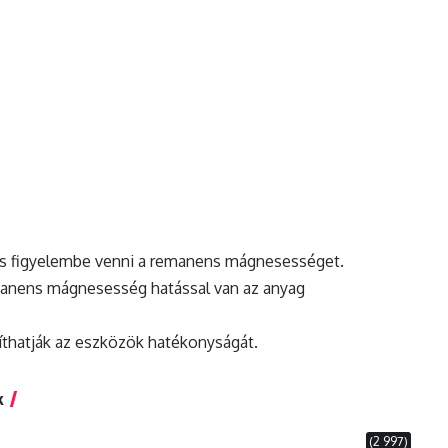
os figyelembe venni a remanens mágnesességet.
emanens mágnesesség hatással van az anyag
íthatják az eszközök hatékonyságát.
k
(2 997)