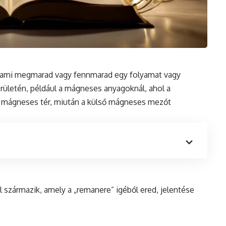
valami megmarad vagy fennmarad egy folyamat vagy
rületén, például a mágneses anyagoknál, ahol a
ó
mágneses tér
, miután a külső mágneses mezőt
származik, amely a „remanere” igéből ered, jelentése