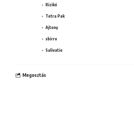
Rizikó
Tetra Pak
Ajtony
sbirro
Salivatio
Megosztás