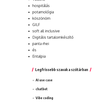
hospitálás
potamológia
köszönöm
GILF
soft all inclusive
Digitális tartalomkészítő
panta rhei
és
Entalpia
Legfrissebb szavak a szótárban
AI use case
chatbot
Vibe coding