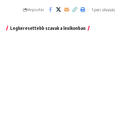
1 perc olvasás
Megosztás
Legkeresettebb szavak a lexikonban