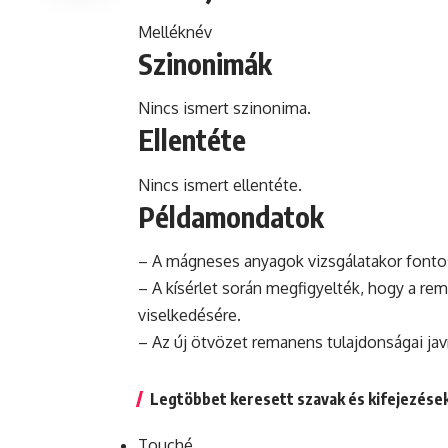
Melléknév
Szinonimák
Nincs ismert szinonima.
Ellentéte
Nincs ismert ellentéte.
Példamondatok
– A mágneses anyagok vizsgálatakor font
– A kísérlet során megfigyelték, hogy a r
viselkedésére.
– Az új ötvözet remanens tulajdonságai jav
Legtöbbet keresett szavak és kifejezése
Touché