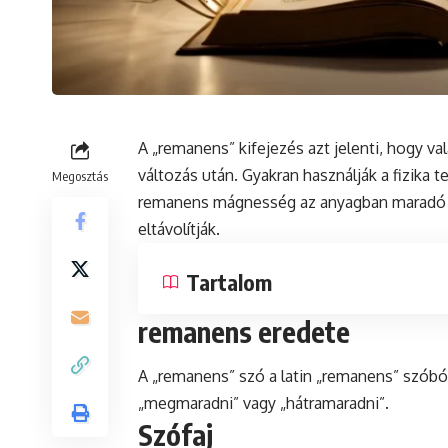
A „remanens” kifejezés azt jelenti, hogy 
változás után. Gyakran használják a
fizika
te
Megosztás
remanens mágnesség az anyagban marad
eltávolítják.
Tartalom
remanens eredete
A „remanens” szó a
latin
„remanens” szóból 
„megmaradni” vagy „hátramaradni”.
Szófaj