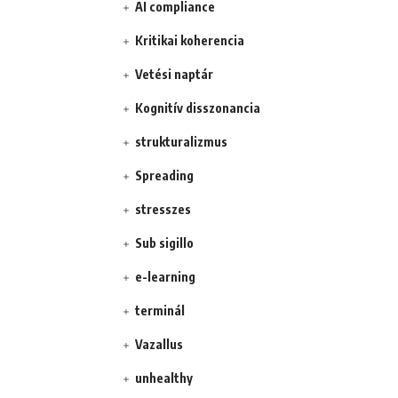
AI compliance
Kritikai koherencia
Vetési naptár
Kognitív disszonancia
strukturalizmus
Spreading
stresszes
Sub sigillo
e-learning
terminál
Vazallus
unhealthy