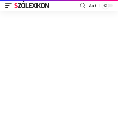
SZÓLEXIKON
Aa
Font
Resizer