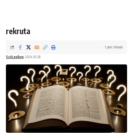
rekruta
1 perc olvasás
SzóLexikon
2024.05.28.