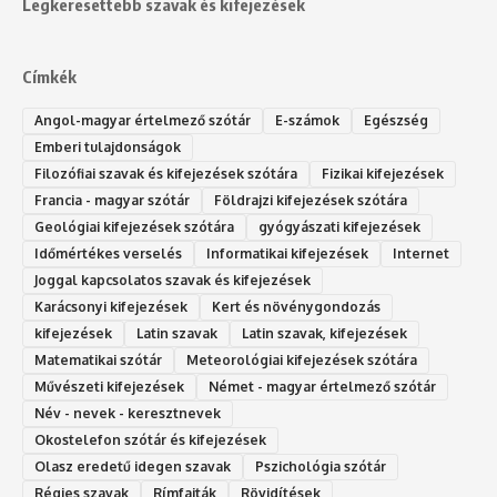
Legkeresettebb szavak és kifejezések
Címkék
Angol-magyar értelmező szótár
E-számok
Egészség
Emberi tulajdonságok
Filozófiai szavak és kifejezések szótára
Fizikai kifejezések
Francia - magyar szótár
Földrajzi kifejezések szótára
Geológiai kifejezések szótára
gyógyászati kifejezések
Időmértékes verselés
Informatikai kifejezések
Internet
Joggal kapcsolatos szavak és kifejezések
Karácsonyi kifejezések
Kert és növénygondozás
kifejezések
Latin szavak
Latin szavak, kifejezések
Matematikai szótár
Meteorológiai kifejezések szótára
Művészeti kifejezések
Német - magyar értelmező szótár
Név - nevek - keresztnevek
Okostelefon szótár és kifejezések
Olasz eredetű idegen szavak
Ps‮gólohciz‬ia s‮átóz‬r
Régies szavak
Rímfajták
Rövidítések