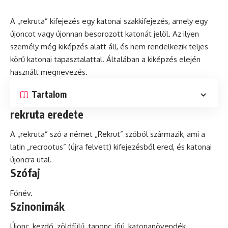
A „rekruta” kifejezés egy katonai szakkifejezés, amely egy
újoncot vagy újonnan besorozott katonát jelöl. Az ilyen
személy még kiképzés alatt áll,
és
nem rendelkezik teljes
körű katonai tapasztalattal. Általában a kiképzés elején
használt megnevezés.
Tartalom
rekruta eredete
A „rekruta”
szó
a német „Rekrut” szóból származik, ami a
latin
„recrootus” (újra felvett) kifejezésből ered, és katonai
újoncra utal.
Szófaj
Főnév.
Szinonimák
Újonc, kezdő, zöldfülű, tanonc, ifjú, katonanövendék