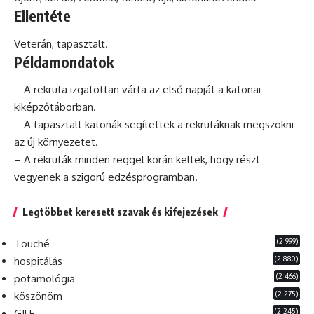
Ellentéte
Veterán, tapasztalt.
Példamondatok
– A rekruta izgatottan várta az első napját a katonai
kiképzőtáborban.
– A tapasztalt katonák segítettek a rekrutáknak megszokni
az új környezetet.
– A rekruták minden reggel
korán
keltek, hogy részt
vegyenek a szigorú edzésprogramban.
Legtöbbet keresett szavak és kifejezések
(2 999)
Touché
(2 880)
hospitálás
(2 466)
potamológia
(2 275)
köszönöm
(2 245)
GILF