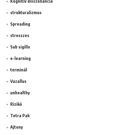
Kognitív disszonancia
strukturalizmus
Spreading
stresszes
Sub sigillo
e-learning
terminál
Vazallus
unhealthy
Rizikó
Tetra Pak
Ajtony