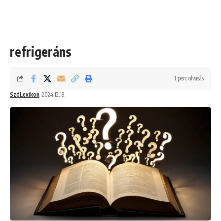
refrigeráns
1 perc olvasás
SzóLexikon
2024.12.18.