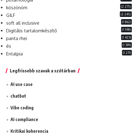
(2 275)
köszönöm
(2 245)
GILF
(1 862)
soft all inclusive
(1 598)
Digitális tartalomkészítő
(1 423)
panta rhei
(1 399)
és
(1 271)
Entalpia
Legfrissebb szavak a szótárban
AI use case
chatbot
Vibe coding
AI compliance
Kritikai koherencia