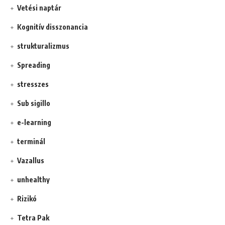
Vetési naptár
Kognitív disszonancia
strukturalizmus
Spreading
stresszes
Sub sigillo
e-learning
terminál
Vazallus
unhealthy
Rizikó
Tetra Pak