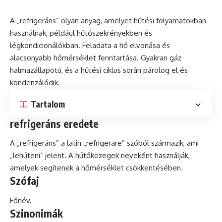
A „refrigeráns” olyan
anyag
, amelyet hűtési folyamatokban
használnak, például hűtőszekrényekben és
légkondicionálókban. Feladata a hő elvonása és
alacsonyabb hőmérséklet fenntartása. Gyakran
gáz
halmazállapotú, és a hűtési
ciklus
során párolog el és
kondenzálódik.
Tartalom
refrigeráns eredete
A „refrigeráns” a
latin
„refrigerare” szóból származik, ami
„lehűteni” jelent. A hűtőközegek neveként használják,
amelyek segítenek a hőmérséklet csökkentésében.
Szófaj
Főnév.
Szinonimák