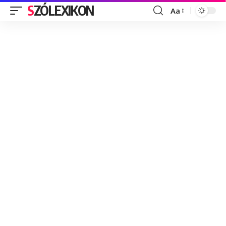
SZÓLEXIKON
Aa
Font
Resizer