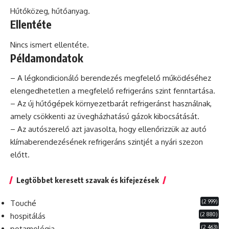
Hűtőközeg, hűtőanyag.
Ellentéte
Nincs ismert ellentéte.
Példamondatok
– A légkondicionáló berendezés megfelelő működéséhez
elengedhetetlen a megfelelő refrigeráns szint fenntartása.
– Az új hűtőgépek környezetbarát refrigeránst használnak,
amely csökkenti az üvegházhatású gázok kibocsátását.
– Az autószerelő azt javasolta, hogy ellenőrizzük az
autó
klímaberendezésének refrigeráns szintjét a nyári szezon
előtt.
Legtöbbet keresett szavak és kifejezések
(2 999)
Touché
(2 880)
hospitálás
(2 463)
potamológia