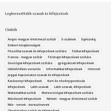
Legkeresettebb szavak és kifejezések
Címkék
Angol-magyar értelmező szótár
E-számok
Egészség
Emberi tulajdonságok
Filozófiai szavak és kifejezések szótára
Fizikai kifejezések
Francia - magyar szótár
Földrajzi kifejezések szótára
Geológiai kifejezések szótára
gyógyászati kifejezések
Időmértékes verselés
Informatikai kifejezések
Internet
Joggal kapcsolatos szavak és kifejezések
Karácsonyi kifejezések
Kert és növénygondozás
kifejezések
Latin szavak
Latin szavak, kifejezések
Matematikai szótár
Meteorológiai kifejezések szótára
Művészeti kifejezések
Német - magyar értelmező szótár
Név - nevek - keresztnevek
Okostelefon szótár és kifejezések