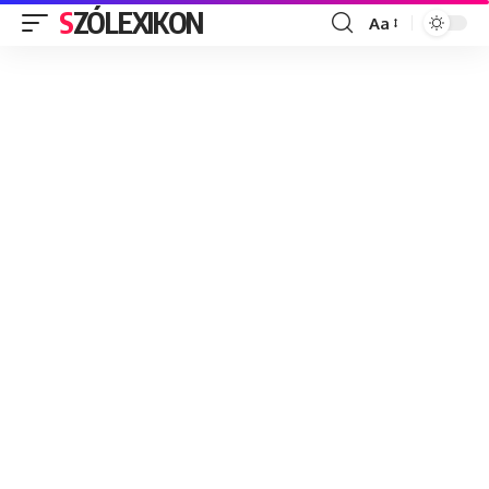
SZÓLEXIKON
Aa
Font
Resizer