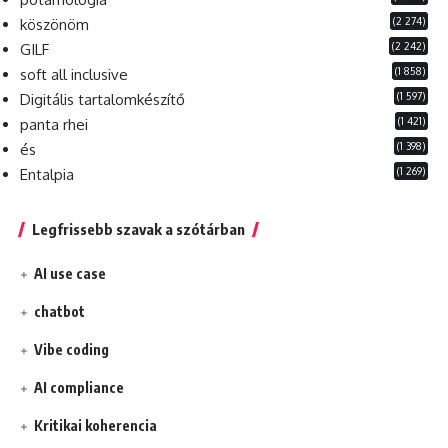
(2 274)
köszönöm
(2 242)
GILF
(1 858)
soft all inclusive
(1 597)
Digitális tartalomkészítő
(1 421)
panta rhei
(1 398)
és
(1 269)
Entalpia
Legfrissebb szavak a szótárban
AI use case
chatbot
Vibe coding
AI compliance
Kritikai koherencia