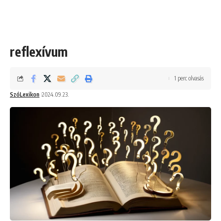
reflexívum
1 perc olvasás
SzóLexikon
2024.09.23.