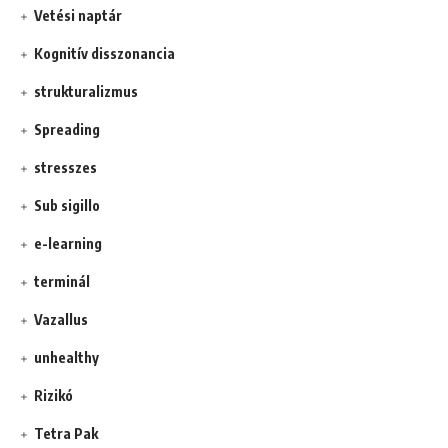
Vetési naptár
Kognitív disszonancia
strukturalizmus
Spreading
stresszes
Sub sigillo
e-learning
terminál
Vazallus
unhealthy
Rizikó
Tetra Pak