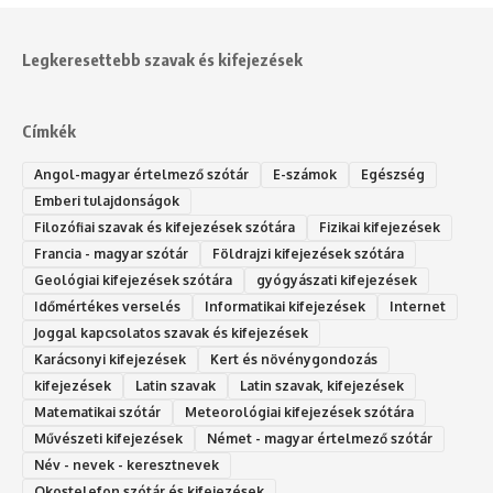
Legkeresettebb szavak és kifejezések
Címkék
Angol-magyar értelmező szótár
E-számok
Egészség
Emberi tulajdonságok
Filozófiai szavak és kifejezések szótára
Fizikai kifejezések
Francia - magyar szótár
Földrajzi kifejezések szótára
Geológiai kifejezések szótára
gyógyászati kifejezések
Időmértékes verselés
Informatikai kifejezések
Internet
Joggal kapcsolatos szavak és kifejezések
Karácsonyi kifejezések
Kert és növénygondozás
kifejezések
Latin szavak
Latin szavak, kifejezések
Matematikai szótár
Meteorológiai kifejezések szótára
Művészeti kifejezések
Német - magyar értelmező szótár
Név - nevek - keresztnevek
Okostelefon szótár és kifejezések