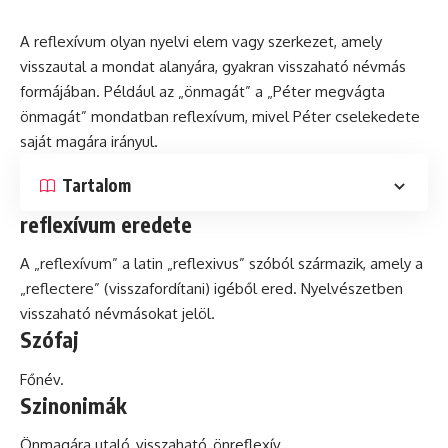
A reflexívum olyan nyelvi elem vagy szerkezet, amely
visszautal a mondat alanyára, gyakran visszaható névmás
formájában. Például az „önmagát” a „Péter megvágta
önmagát” mondatban reflexívum, mivel Péter cselekedete
saját magára irányul.
Tartalom
reflexívum eredete
A „reflexívum” a
latin
„reflexivus” szóból származik, amely a
„reflectere” (visszafordítani) igéből ered. Nyelvészetben
visszaható névmásokat jelöl.
Szófaj
Főnév.
Szinonimák
Önmagára utaló, visszaható, önreflexív