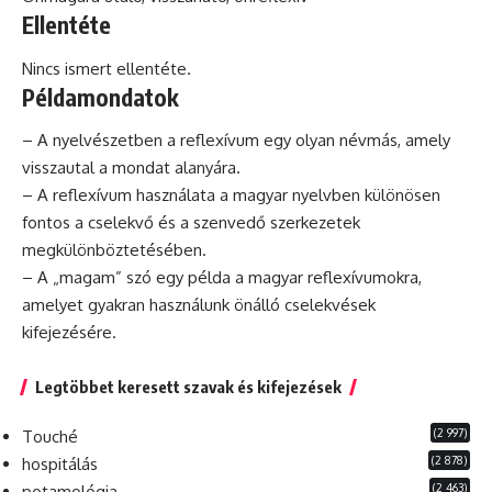
Ellentéte
Nincs ismert ellentéte.
Példamondatok
– A nyelvészetben a reflexívum egy olyan névmás, amely
visszautal a mondat alanyára.
– A reflexívum használata a magyar nyelvben különösen
fontos a cselekvő
és
a szenvedő szerkezetek
megkülönböztetésében.
– A „magam”
szó
egy példa a magyar reflexívumokra,
amelyet gyakran használunk önálló cselekvések
kifejezésére.
Legtöbbet keresett szavak és kifejezések
(2 997)
Touché
(2 878)
hospitálás
(2 463)
potamológia