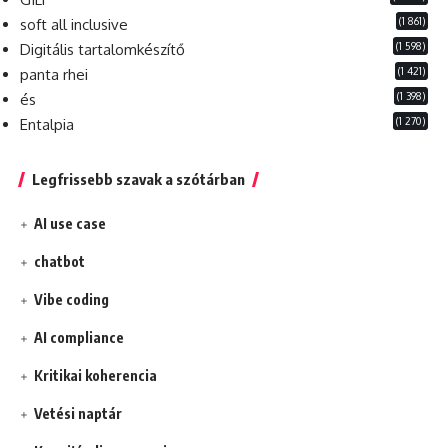
(1 861)
soft all inclusive
(1 598)
Digitális tartalomkészítő
(1 421)
panta rhei
(1 398)
és
(1 270)
Entalpia
Legfrissebb szavak a szótárban
AI use case
chatbot
Vibe coding
AI compliance
Kritikai koherencia
Vetési naptár