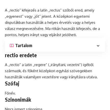
A „rectio” kifejezés a
latin
„rectus” szóból ered, amely
„egyenest” vagy „jót” jelent. A középkori egyetemi
disputákban használták a helyes érvelés vagy a helyes
válasz megnevezésére. Ma ritkán használt kifejezés,
de
a
pontos, helyes irányt vagy eljárást jelölheti.
Tartalom
rectio eredete
A „rectio” a latin „regere” („irányítani, vezetni”) igéből
származik,
és
főként középkori egyházi szövegekben
használták valamilyen vezetésre vagy irányításra utalva.
Szófaj
Főnév.
Szinonimák
Nincs ismert szinonima.