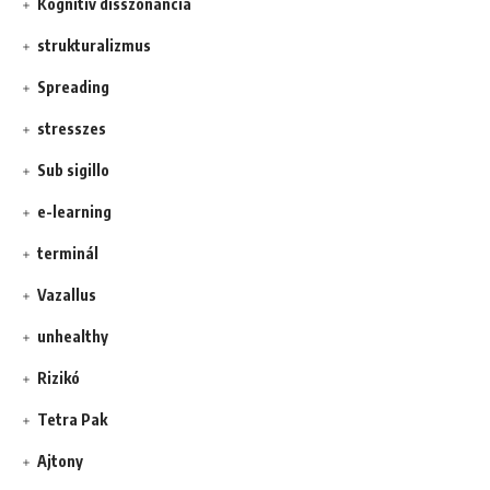
Kognitív disszonancia
strukturalizmus
Spreading
stresszes
Sub sigillo
e-learning
terminál
Vazallus
unhealthy
Rizikó
Tetra Pak
Ajtony