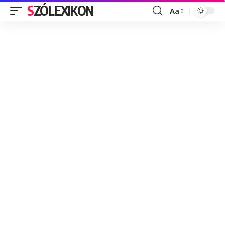
SZÓLEXIKON
Aa
Font
Resizer