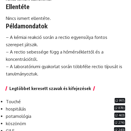
Ellentéte
Nincs ismert ellentéte.
Példamondatok
– A kémiai reakció során a rectio egyensúlya fontos
szerepet játszik.
– A rectio sebessége függ a hőmérséklettől és a
koncentrációtól.
– A laboratóriumi gyakorlat során többféle rectio típusát is
tanulmányoztuk.
Legtöbbet keresett szavak és kifejezések
(2 997)
Touché
(2 878)
hospitálás
(2 463)
potamológia
(2 274)
köszönöm
(2 243)
GILF