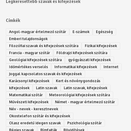
Legkeresettebb szavak és kifejezések
Címkék
Angol-magyar értelmező szótár
E-számok
Egészség
Emberi tulajdonságok
Filozófiai szavak és kifejezések szótára
Fizikai kifejezések
Francia - magyar szótár
Földrajzi kifejezések szótára
Geológiai kifejezések szótára
gyógyászati kifejezések
Időmértékes verselés
Informatikai kifejezések
Internet
Joggal kapcsolatos szavak és kifejezések
Karácsonyi kifejezések
Kert és növénygondozás
kifejezések
Latin szavak
Latin szavak, kifejezések
Matematikai szótár
Meteorológiai kifejezések szótára
Művészeti kifejezések
Német - magyar értelmező szótár
Név - nevek - keresztnevek
Okostelefon szótár és kifejezések
Olasz eredetű idegen szavak
Ps‮gólohciz‬ia s‮átóz‬r
Régies szavak
Rímfajták
Rövidítések