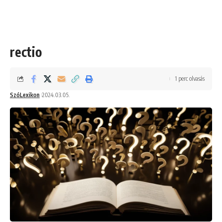
rectio
1 perc olvasás
SzóLexikon
2024.03.05.