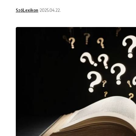
SzóLexikon
2025.04.22.