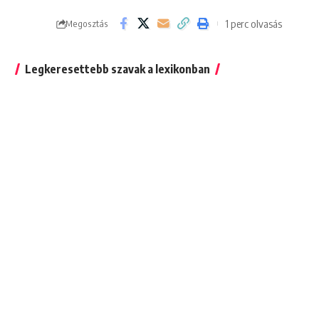
1 perc olvasás
Megosztás
Legkeresettebb szavak a lexikonban