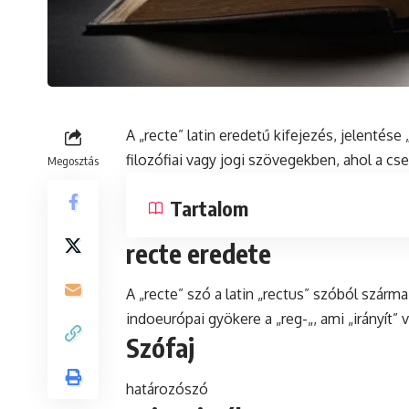
A „recte”
latin
eredetű kifejezés, jelentése 
filozófiai vagy jogi szövegekben, ahol a c
Megosztás
Tartalom
recte eredete
A „recte”
szó
a latin „rectus” szóból szárma
indoeurópai
gyökere a „reg-„, ami „irányít” v
Szófaj
határozószó