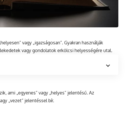
„helyesen” vagy „igazságosan”. Gyakran használják
selekedetek vagy gondolatok erkölcsi helyességére utal.
zik, ami „egyenes” vagy „helyes” jelentésű. Az
agy „vezet” jelentéssel bír.