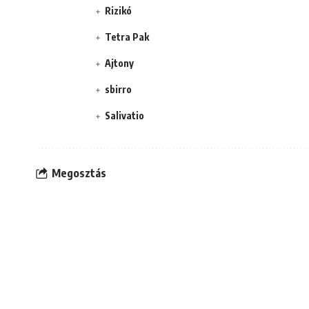
Rizikó
Tetra Pak
Ajtony
sbirro
Salivatio
Megosztás