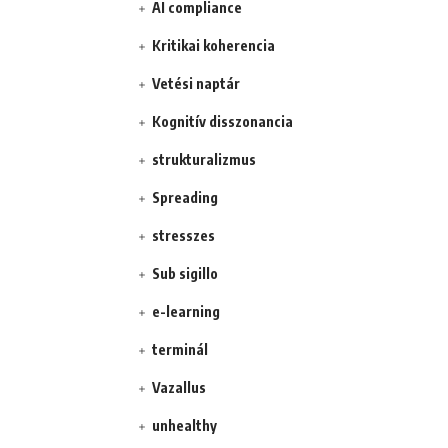
AI compliance
Kritikai koherencia
Vetési naptár
Kognitív disszonancia
strukturalizmus
Spreading
stresszes
Sub sigillo
e-learning
terminál
Vazallus
unhealthy