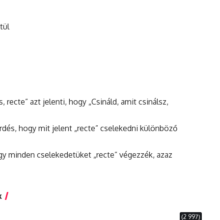
tül
 recte” azt jelenti, hogy „Csináld, amit csinálsz,
érdés, hogy mit jelent „recte” cselekedni különböző
ogy minden cselekedetüket „recte” végezzék, azaz
k
(2 997)