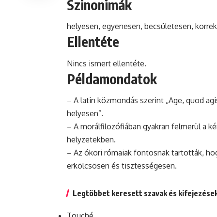
Szinonimák
helyesen, egyenesen, becsületesen, korrek
Ellentéte
Nincs ismert ellentéte.
Példamondatok
– A latin közmondás szerint „Age, quod agis,
helyesen”.
– A morálfilozófiában gyakran felmerül a k
helyzetekben.
– Az ókori rómaiak fontosnak tartották, h
erkölcsösen
és
tisztességesen.
Legtöbbet keresett szavak és kifejezése
Touché