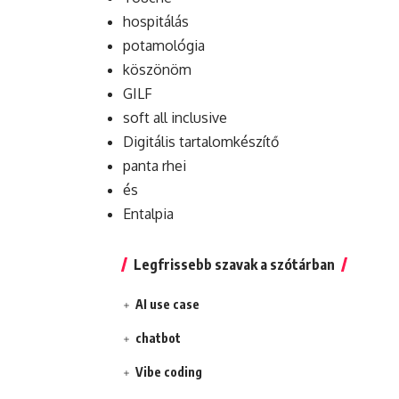
hospitálás
potamológia
köszönöm
GILF
soft all inclusive
Digitális tartalomkészítő
panta rhei
és
Entalpia
Legfrissebb szavak a szótárban
AI use case
chatbot
Vibe coding