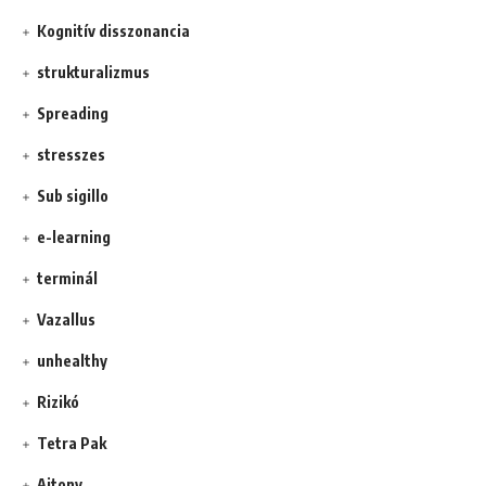
Kognitív disszonancia
strukturalizmus
Spreading
stresszes
Sub sigillo
e-learning
terminál
Vazallus
unhealthy
Rizikó
Tetra Pak
Ajtony