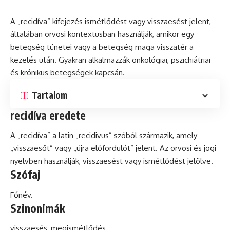
A „recidíva” kifejezés ismétlődést vagy visszaesést jelent,
általában orvosi
kontextusban
használják, amikor egy
betegség tünetei vagy a betegség maga visszatér a
kezelés után. Gyakran alkalmazzák onkológiai, pszichiátriai
és
krónikus
betegségek kapcsán.
Tartalom
recidíva eredete
A „recidíva” a
latin
„recidivus” szóból származik, amely
„visszaesőt” vagy „újra előfordulót” jelent. Az orvosi és jogi
nyelvben használják, visszaesést vagy ismétlődést jelölve.
Szófaj
Főnév.
Szinonimák
visszaesés, megismétlődés