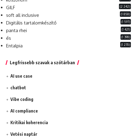
(2 242)
GILF
(1 858)
soft all inclusive
(1 597)
Digitális tartalomkészítő
(1 421)
panta rhei
(1 398)
és
(1 270)
Entalpia
Legfrissebb szavak a szótárban
AI use case
chatbot
Vibe coding
AI compliance
Kritikai koherencia
Vetési naptár