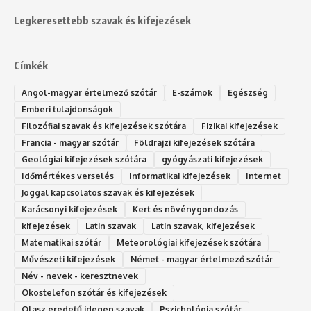
Legkeresettebb szavak és kifejezések
Címkék
Angol-magyar értelmező szótár
E-számok
Egészség
Emberi tulajdonságok
Filozófiai szavak és kifejezések szótára
Fizikai kifejezések
Francia - magyar szótár
Földrajzi kifejezések szótára
Geológiai kifejezések szótára
gyógyászati kifejezések
Időmértékes verselés
Informatikai kifejezések
Internet
Joggal kapcsolatos szavak és kifejezések
Karácsonyi kifejezések
Kert és növénygondozás
kifejezések
Latin szavak
Latin szavak, kifejezések
Matematikai szótár
Meteorológiai kifejezések szótára
Művészeti kifejezések
Német - magyar értelmező szótár
Név - nevek - keresztnevek
Okostelefon szótár és kifejezések
Olasz eredetű idegen szavak
Ps‮gólohciz‬ia s‮átóz‬r