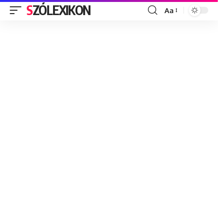
SZÓLEXIKON
Aa
Font
Resizer