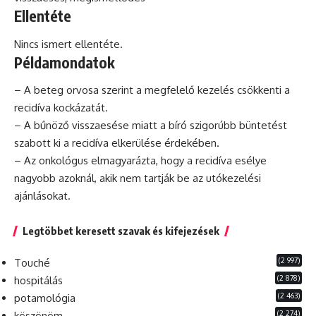
Ellentéte
Nincs ismert ellentéte.
Példamondatok
– A beteg orvosa szerint a megfelelő kezelés csökkenti a
recidíva kockázatát.
– A bűnöző visszaesése miatt a bíró szigorúbb büntetést
szabott ki a recidíva elkerülése érdekében.
– Az
onkológus
elmagyarázta, hogy a recidíva esélye
nagyobb azoknál, akik nem tartják be az utókezelési
ajánlásokat.
Legtöbbet keresett szavak és kifejezések
(2 997)
Touché
(2 878)
hospitálás
(2 463)
potamológia
(2 274)
köszönöm