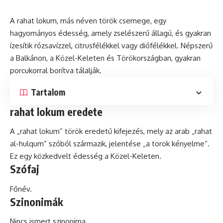
A rahat
lokum
, más néven török csemege, egy
hagyományos édesség, amely zselészerű állagú,
és
gyakran
ízesítik rózsavízzel, citrusfélékkel vagy diófélékkel. Népszerű
a Balkánon, a Közel-Keleten és Törökországban, gyakran
porcukorral borítva tálalják.
Tartalom
rahat lokum eredete
A „rahat lokum” török eredetű kifejezés, mely az arab „rahat
al-hulqum” szóból származik, jelentése „a torok kényelme”.
Ez egy közkedvelt édesség a Közel-Keleten.
Szófaj
Főnév.
Szinonimák
Nincs ismert szinonima.