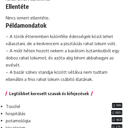
Ellentéte
Nincs ismert ellentéte.
Példamondatok
– A török étteremben különféle édességek közül lehet
választani, de a kedvencem a pisztáciás rahat lokum volt.
– A múlt héten hozott nekem a barátom Isztambulból egy
doboz rahat lokumot, és azóta alig bírom abbahagyni az
evését.
– A
bazár
színes standjai között sétálva nem tudtam
ellenállni a friss rahat lokum csábító illatának.
Legtöbbet keresett szavak és kifejezések
(2 999)
Touché
(2 880)
hospitálás
(2 463)
potamológia
(2 275)
köszönöm