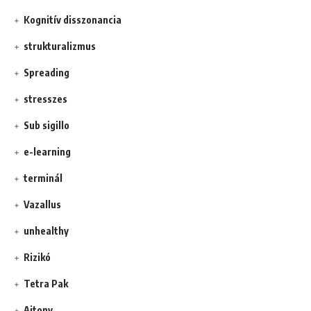
Kognitív disszonancia
strukturalizmus
Spreading
stresszes
Sub sigillo
e-learning
terminál
Vazallus
unhealthy
Rizikó
Tetra Pak
Ajtony