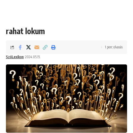
rahat lokum
1 perc olvasás
SzóLexikon
2024.05.15.