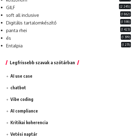
(2 245)
GILF
(1 862)
soft all inclusive
(1 598)
Digitális tartalomkészítő
(1 423)
panta rhei
(1 399)
és
(1 271)
Entalpia
Legfrissebb szavak a szótárban
AI use case
chatbot
Vibe coding
AI compliance
Kritikai koherencia
Vetési naptár