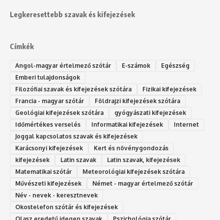
Legkeresettebb szavak és kifejezések
Címkék
Angol-magyar értelmező szótár
E-számok
Egészség
Emberi tulajdonságok
Filozófiai szavak és kifejezések szótára
Fizikai kifejezések
Francia - magyar szótár
Földrajzi kifejezések szótára
Geológiai kifejezések szótára
gyógyászati kifejezések
Időmértékes verselés
Informatikai kifejezések
Internet
Joggal kapcsolatos szavak és kifejezések
Karácsonyi kifejezések
Kert és növénygondozás
kifejezések
Latin szavak
Latin szavak, kifejezések
Matematikai szótár
Meteorológiai kifejezések szótára
Művészeti kifejezések
Német - magyar értelmező szótár
Név - nevek - keresztnevek
Okostelefon szótár és kifejezések
Olasz eredetű idegen szavak
Ps‮gólohciz‬ia s‮átóz‬r