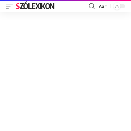
SZÓLEXIKON
Aa
Font
Resizer