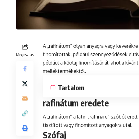
A „rafinátum” olyan anyagra vagy keverékre 
finomítottak, például szennyeződések eltávo
Megosztás
például a kőolaj finomításánál, ahol a kívá
melléktermékektől.
Tartalom
rafinátum eredete
A „rafinátum” a
latin
„raffinare” szóból ered
tisztított vagy finomított anyagokra utal.
Szófaj