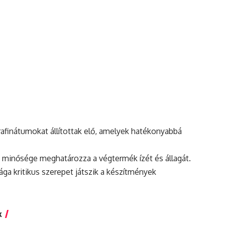
 rafinátumokat állítottak elő, amelyek hatékonyabbá
ok minősége meghatározza a végtermék ízét és állagát.
sága
kritikus
szerepet játszik a készítmények
k