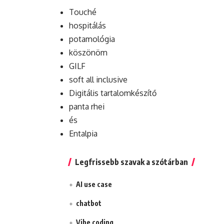
Touché
hospitálás
potamológia
köszönöm
GILF
soft all inclusive
Digitális tartalomkészítő
panta rhei
és
Entalpia
Legfrissebb szavak a szótárban
AI use case
chatbot
Vibe coding