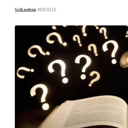
SzóLexikon
2025.03.22.