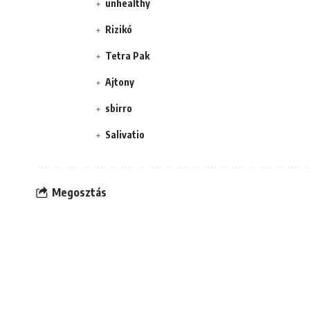
unhealthy
Rizikó
Tetra Pak
Ajtony
sbirro
Salivatio
Megosztás