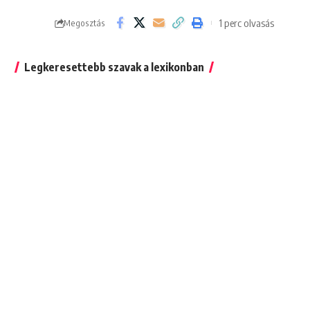
1 perc olvasás
Megosztás
Legkeresettebb szavak a lexikonban