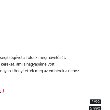
li segítségével a földek megművelését.
li kereket, ami a nagyapámé volt.
ogyan
könnyítették meg az emberek a nehéz
k
(2 999)
(2 880)