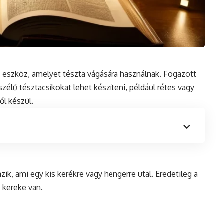
 eszköz, amelyet tészta vágására használnak. Fogazott
zélű tésztacsíkokat lehet készíteni, például rétes vagy
ől készül.
zik, ami egy kis kerékre vagy hengerre utal. Eredetileg a
 kereke van.