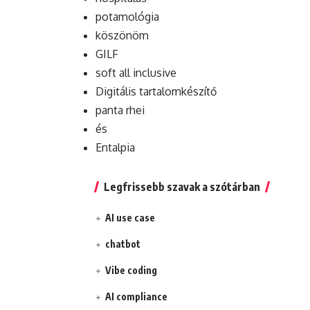
potamológia
köszönöm
GILF
soft all inclusive
Digitális tartalomkészítő
panta rhei
és
Entalpia
Legfrissebb szavak a szótárban
AI use case
chatbot
Vibe coding
AI compliance