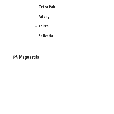
Tetra Pak
Ajtony
sbirro
Salivatio
Megosztás