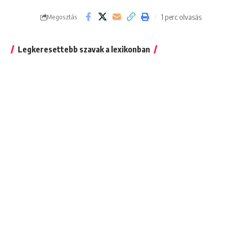
1 perc olvasás
Megosztás
Legkeresettebb szavak a lexikonban