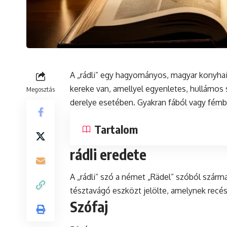
A „rádli” egy hagyományos, magyar konyhai
kereke van, amellyel egyenletes, hullámos s
Megosztás
derelye esetében. Gyakran fából vagy fémb
Tartalom
rádli eredete
A „rádli” szó a német „Rädel” szóból szárma
tésztavágó eszközt jelölte, amelynek recés
Szófaj