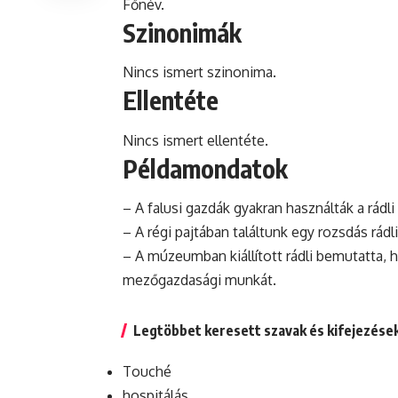
Főnév.
Szinonimák
Nincs ismert szinonima.
Ellentéte
Nincs ismert ellentéte.
Példamondatok
– A falusi gazdák gyakran használták a rád
– A régi pajtában találtunk egy rozsdás rád
– A múzeumban kiállított rádli bemutatta,
h
mezőgazdasági munkát.
Legtöbbet keresett szavak és kifejezése
Touché
hospitálás