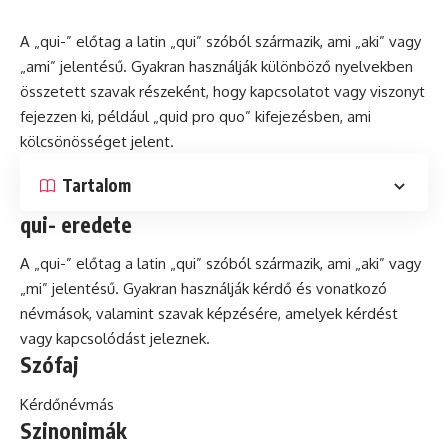
A „qui-” előtag a
latin
„qui” szóból származik, ami „aki” vagy
„ami” jelentésű. Gyakran használják különböző nyelvekben
összetett szavak részeként, hogy kapcsolatot vagy viszonyt
fejezzen ki, például „quid
pro
quo” kifejezésben, ami
kölcsönösséget jelent.
Tartalom
qui- eredete
A „qui-” előtag a latin „qui” szóból származik, ami „aki” vagy
„mi” jelentésű. Gyakran használják kérdő
és
vonatkozó
névmások, valamint szavak képzésére, amelyek kérdést
vagy kapcsolódást jeleznek.
Szófaj
Kérdőnévmás
Szinonimák