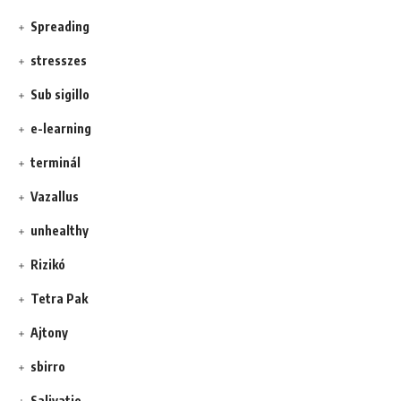
Spreading
stresszes
Sub sigillo
e-learning
terminál
Vazallus
unhealthy
Rizikó
Tetra Pak
Ajtony
sbirro
Salivatio