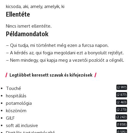
kicsoda, aki, amely, amelyik, ki
Ellentéte
Nincs ismert ellentéte.
Példamondatok
– Qui tudja, mi történhet még ezen a furcsa napon.
– A kérdés az, qui fogja megoldani ezt a bonyolult rejtélyt.
– Nem
mindegy
, qui kapja meg a vezetői pozíciót a cégnél.
Legtöbbet keresett szavak és kifejezések
(2 997)
Touché
(2 877)
hospitálás
(2 463)
potamológia
(2 273)
köszönöm
(2 242)
GILF
(1 858)
soft all inclusive
(1 595)
Digitális tartalomkészítő