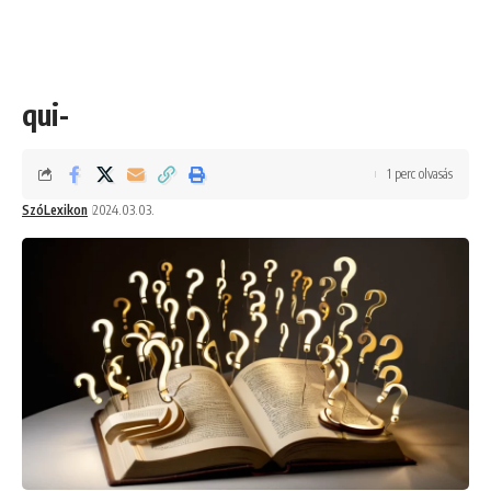
qui-
1 perc olvasás
SzóLexikon
2024.03.03.