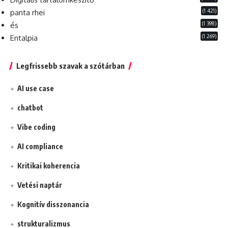
(1 421)
panta rhei
(1 398)
és
(1 269)
Entalpia
Legfrissebb szavak a szótárban
AI use case
chatbot
Vibe coding
AI compliance
Kritikai koherencia
Vetési naptár
Kognitív disszonancia
strukturalizmus