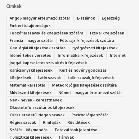
Címkék
Angol-magyar értelmező szótár
E-számok
Egészség
Emberi tulajdonságok
Filozófiai szavak és kifejezések szótára
Fizikai kifejezések
Francia - magyar szótár
Földrajzi kifejezések szótára
Geológiai kifejezések szótára
gyógyászati kifejezések
Időmértékes verselés
Informatikai kifejezések
Internet
Joggal kapcsolatos szavak és kifejezések
Karácsonyi kifejezések
Kert és növénygondozás
kifejezések
Latin szavak
Latin szavak, kifejezések
Matematikai szótár
Meteorológiai kifejezések szótára
Művészeti kifejezések
Német - magyar értelmező szótár
Név - nevek - keresztnevek
Okostelefon szótár és kifejezések
Olasz eredetű idegen szavak
Ps‮gólohciz‬ia s‮átóz‬r
Régies szavak
Rímfajták
Rövidítések
Szólás - közmondás
Tetoválások jelentése
Turisztikai kifejezések
Tárgyak