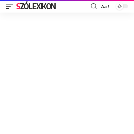
SZÓLEXIKON
Aa
Font
Resizer