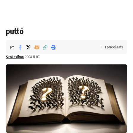
puttó
1 perc olvasás
SzóLexikon
2024.11.07.