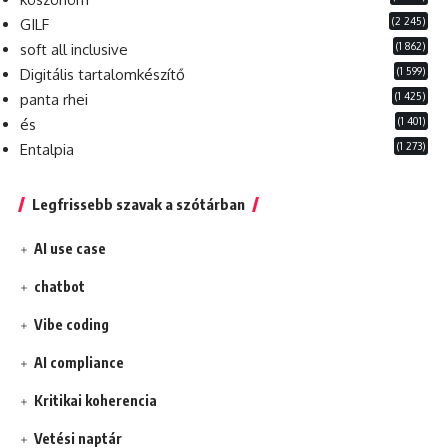
(2 245)
GILF
(1 862)
soft all inclusive
(1 599)
Digitális tartalomkészítő
(1 425)
panta rhei
(1 401)
és
(1 273)
Entalpia
Legfrissebb szavak a szótárban
AI use case
chatbot
Vibe coding
AI compliance
Kritikai koherencia
Vetési naptár