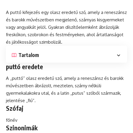
A puttó kifejezés egy olasz eredetű
szó
, amely a reneszánsz
és
barokk művészetben megjelenő, szárnyas kisgyermeket
vagy angyalkát jelöl. Gyakran díszítőelemként ábrázolják
freskókon, szobrokon és festményeken, ahol ártatlanságot
és játékosságot szimbolizál.
Tartalom
puttó eredete
A „puttó” olasz eredetű szó, amely a reneszánsz és barokk
művészetben ábrázolt, meztelen, szárny nélküli
gyermekalakokra utal, és a
latin
„putus” szóból származik,
jelentése „fiú”.
Szófaj
főnév
Szinonimák