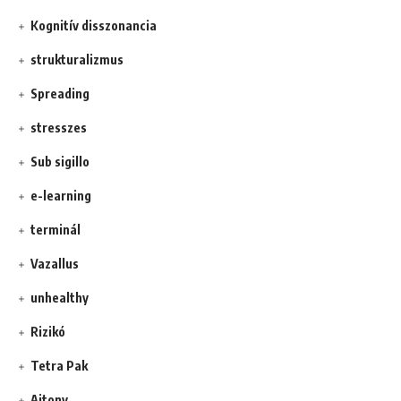
Kognitív disszonancia
strukturalizmus
Spreading
stresszes
Sub sigillo
e-learning
terminál
Vazallus
unhealthy
Rizikó
Tetra Pak
Ajtony