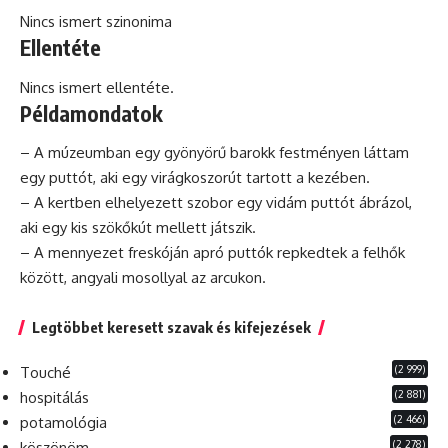
Nincs ismert szinonima
Ellentéte
Nincs ismert ellentéte.
Példamondatok
– A múzeumban egy gyönyörű barokk festményen láttam
egy puttót, aki egy virágkoszorút tartott a kezében.
– A kertben elhelyezett szobor egy vidám puttót ábrázol,
aki egy kis szökőkút mellett játszik.
– A mennyezet freskóján apró puttók repkedtek a felhők
között, angyali mosollyal az arcukon.
Legtöbbet keresett szavak és kifejezések
(2 999)
Touché
(2 881)
hospitálás
(2 466)
potamológia
(2 278)
köszönöm