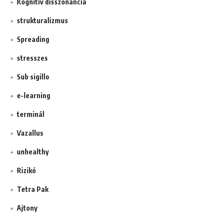
Kognitív disszonancia
strukturalizmus
Spreading
stresszes
Sub sigillo
e-learning
terminál
Vazallus
unhealthy
Rizikó
Tetra Pak
Ajtony