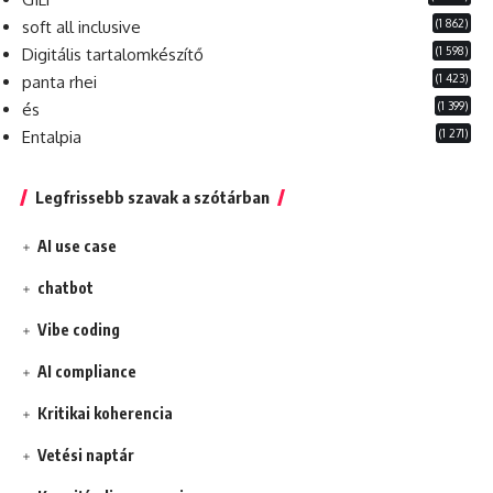
(1 862)
soft all inclusive
(1 598)
Digitális tartalomkészítő
(1 423)
panta rhei
(1 399)
és
(1 271)
Entalpia
Legfrissebb szavak a szótárban
AI use case
chatbot
Vibe coding
AI compliance
Kritikai koherencia
Vetési naptár