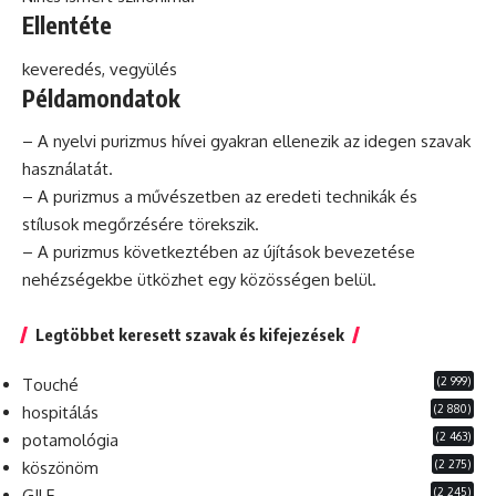
Ellentéte
keveredés, vegyülés
Példamondatok
– A nyelvi purizmus hívei gyakran ellenezik az idegen szavak
használatát.
– A purizmus a művészetben az eredeti technikák és
stílusok megőrzésére törekszik.
– A purizmus következtében az újítások bevezetése
nehézségekbe ütközhet egy közösségen belül.
Legtöbbet keresett szavak és kifejezések
(2 999)
Touché
(2 880)
hospitálás
(2 463)
potamológia
(2 275)
köszönöm
(2 245)
GILF