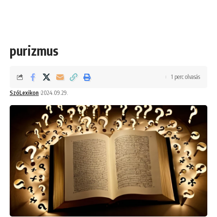
purizmus
1 perc olvasás
SzóLexikon
2024.09.29.