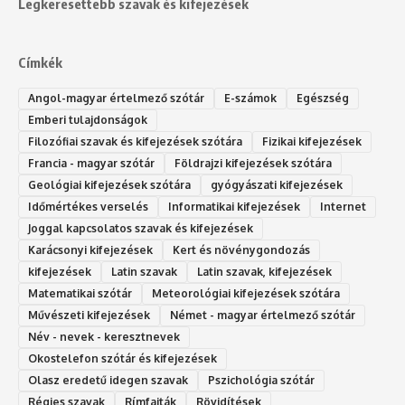
Legkeresettebb szavak és kifejezések
Címkék
Angol-magyar értelmező szótár
E-számok
Egészség
Emberi tulajdonságok
Filozófiai szavak és kifejezések szótára
Fizikai kifejezések
Francia - magyar szótár
Földrajzi kifejezések szótára
Geológiai kifejezések szótára
gyógyászati kifejezések
Időmértékes verselés
Informatikai kifejezések
Internet
Joggal kapcsolatos szavak és kifejezések
Karácsonyi kifejezések
Kert és növénygondozás
kifejezések
Latin szavak
Latin szavak, kifejezések
Matematikai szótár
Meteorológiai kifejezések szótára
Művészeti kifejezések
Német - magyar értelmező szótár
Név - nevek - keresztnevek
Okostelefon szótár és kifejezések
Olasz eredetű idegen szavak
Ps‮gólohciz‬ia s‮átóz‬r
Régies szavak
Rímfajták
Rövidítések