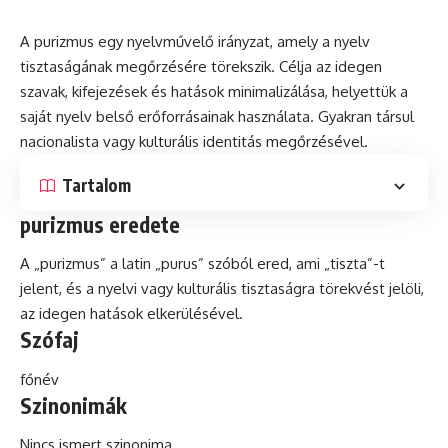
A purizmus egy nyelvművelő irányzat, amely a nyelv
tisztaságának megőrzésére törekszik. Célja az idegen
szavak, kifejezések
és
hatások minimalizálása, helyettük a
saját nyelv belső erőforrásainak használata. Gyakran társul
nacionalista
vagy kulturális identitás megőrzésével.
Tartalom
purizmus eredete
A „purizmus” a
latin
„purus” szóból ered, ami „tiszta”-t
jelent, és a nyelvi vagy kulturális tisztaságra törekvést jelöli,
az idegen hatások elkerülésével.
Szófaj
főnév
Szinonimák
Nincs ismert szinonima.