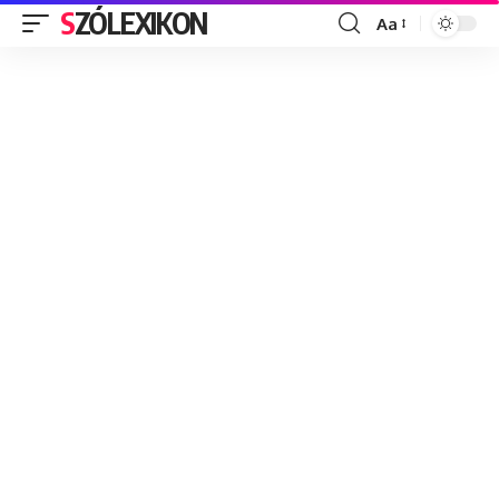
SZÓLEXIKON
Aa
Font
Resizer