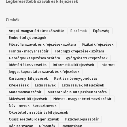
Legkeresettebb szavak és kifejezések
Címkék
Angol-magyar értelmező szótár
E-számok
Egészség
Emberi tulajdonságok
Filozófiai szavak és kifejezések szótára
Fizikai kifejezések
Francia - magyar szótár
Földrajzi kifejezések szótára
Geológiai kifejezések szótára
gyógyászati kifejezések
Időmértékes verselés
Informatikai kifejezések
Internet
Joggal kapcsolatos szavak és kifejezések
Karácsonyi kifejezések
Kert és növénygondozás
kifejezések
Latin szavak
Latin szavak, kifejezések
Matematikai szótár
Meteorológiai kifejezések szótára
Művészeti kifejezések
Német - magyar értelmező szótár
Név - nevek - keresztnevek
Okostelefon szótár és kifejezések
Olasz eredetű idegen szavak
Ps‮gólohciz‬ia s‮átóz‬r
Régies szavak
Rímfajták
Rövidítések