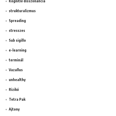
Kognitív disszonancia
strukturalizmus
Spreading
stresszes
Sub sigillo
e-learning
terminál
Vazallus
unhealthy
Rizikó
Tetra Pak
Ajtony