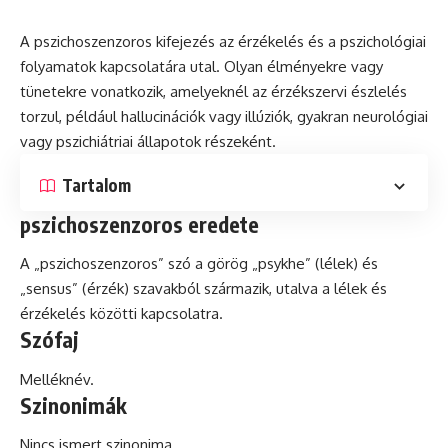
A pszichoszenzoros kifejezés az érzékelés
és
a pszichológiai
folyamatok kapcsolatára utal. Olyan élményekre vagy
tünetekre vonatkozik, amelyeknél az érzékszervi észlelés
torzul, például hallucinációk vagy illúziók, gyakran neurológiai
vagy pszichiátriai állapotok részeként.
Tartalom
pszichoszenzoros eredete
A „pszichoszenzoros” szó a görög „psykhe” (lélek) és
„sensus” (érzék) szavakból származik, utalva a lélek és
érzékelés közötti kapcsolatra.
Szófaj
Melléknév.
Szinonimák
Nincs ismert szinonima