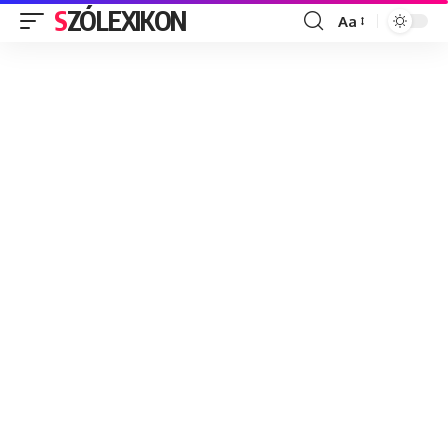
SZÓLEXIKON
Aa
Font
Resizer