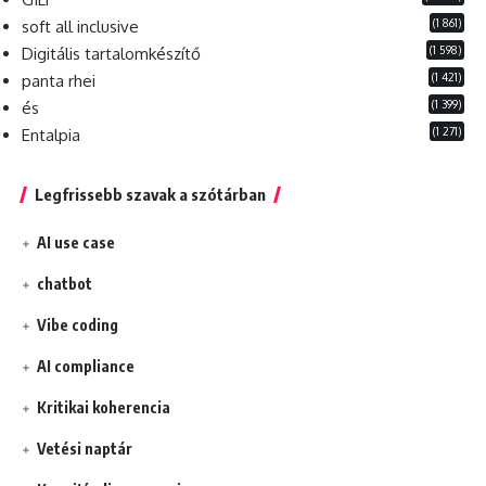
(1 861)
soft all inclusive
(1 598)
Digitális tartalomkészítő
(1 421)
panta rhei
(1 399)
és
(1 271)
Entalpia
Legfrissebb szavak a szótárban
AI use case
chatbot
Vibe coding
AI compliance
Kritikai koherencia
Vetési naptár