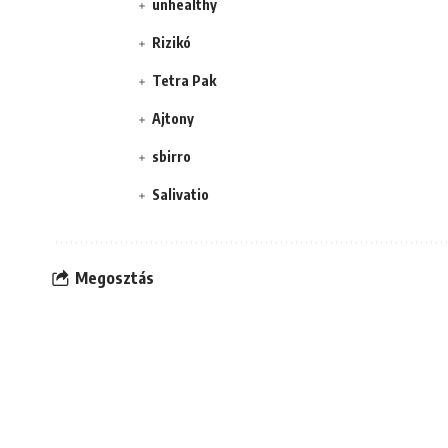
unhealthy
Rizikó
Tetra Pak
Ajtony
sbirro
Salivatio
Megosztás