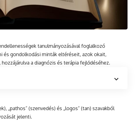
endellenességek tanulmányozásával foglalkozó
i és gondolkodási minták eltéréseit, azok okait,
, hozzájárulva a
diagnózis
és terápia fejlődéséhez.
ek), „pathos” (szenvedés) és „logos” (tan) szavakból
ozását jelenti.