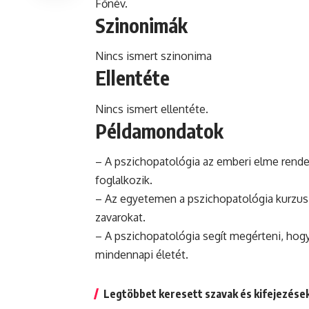
Főnév.
Szinonimák
Nincs ismert szinonima
Ellentéte
Nincs ismert ellentéte.
Példamondatok
– A pszichopatológia az emberi elme rendel
foglalkozik.
– Az egyetemen a pszichopatológia
kurzus
zavarokat.
– A pszichopatológia segít megérteni, hog
mindennapi életét.
Legtöbbet keresett szavak és kifejezése