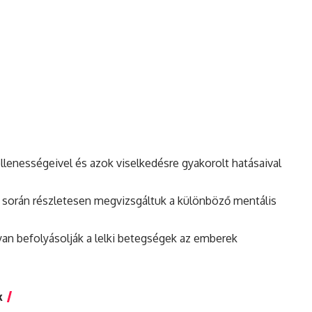
lenességeivel és azok viselkedésre gyakorolt hatásaival
során részletesen megvizsgáltuk a különböző mentális
yan befolyásolják a lelki betegségek az emberek
k