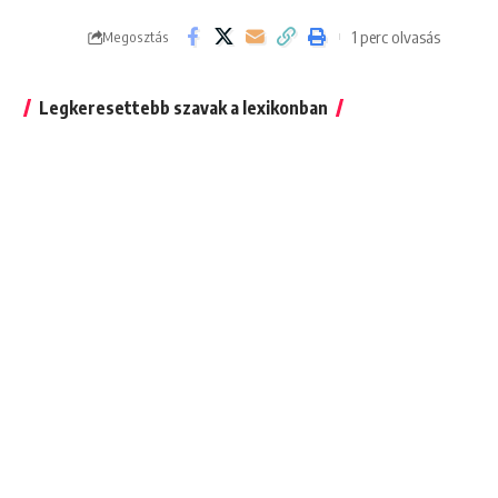
1 perc olvasás
Megosztás
Legkeresettebb szavak a lexikonban