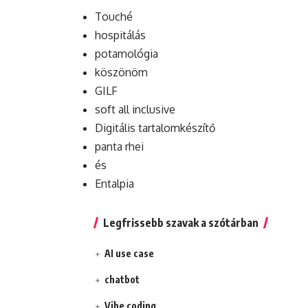
Touché
hospitálás
potamológia
köszönöm
GILF
soft all inclusive
Digitális tartalomkészítő
panta rhei
és
Entalpia
Legfrissebb szavak a szótárban
AI use case
chatbot
Vibe coding