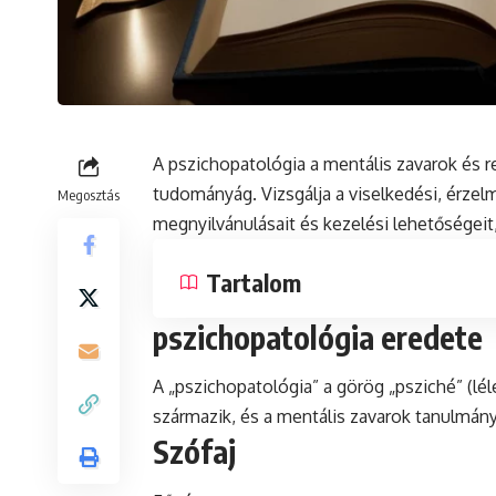
A pszichopatológia a
mentális
zavarok és r
tudományág. Vizsgálja a viselkedési, érzelm
Megosztás
megnyilvánulásait és kezelési lehetőségeit
Tartalom
pszichopatológia eredete
A „pszichopatológia” a görög „psziché” (lél
származik, és a mentális zavarok tanulmány
Szófaj