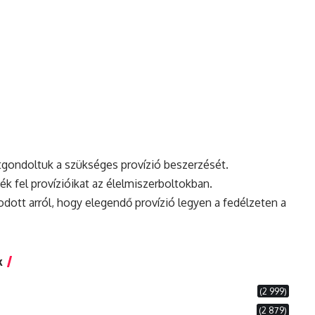
átgondoltuk a szükséges provízió beszerzését.
ték fel provízióikat az élelmiszerboltokban.
ott arról, hogy elegendő provízió legyen a fedélzeten a
k
(2 999)
(2 879)