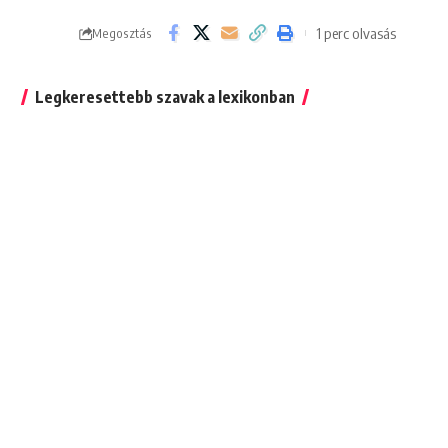
1 perc olvasás
Megosztás
Legkeresettebb szavak a lexikonban