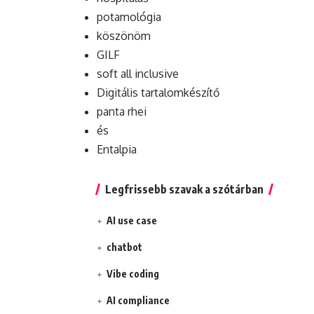
potamológia
köszönöm
GILF
soft all inclusive
Digitális tartalomkészítő
panta rhei
és
Entalpia
Legfrissebb szavak a szótárban
AI use case
chatbot
Vibe coding
AI compliance