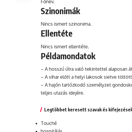
Főnév.
Szinonimák
Nincs ismert szinonima.
Ellentéte
Nincs ismert ellentéte.
Példamondatok
– A hosszú útra való tekintettel alaposan 
– A vihar előtt a helyi lakosok sietve töltöt
– A hajón tartózkodó személyzet gondoskod
teljes utazás idejére.
Legtöbbet keresett szavak és kifejezése
Touché
hospitálás