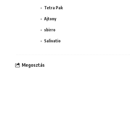
Tetra Pak
Ajtony
sbirro
Salivatio
Megosztás