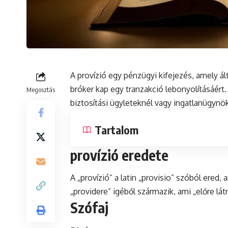
A provízió egy pénzügyi kifejezés, amely ált
bróker
kap egy tranzakció lebonyolításáért.
Megosztás
biztosítási ügyleteknél vagy ingatlanügynö
Tartalom
provízió eredete
A „provízió” a
latin
„provisio” szóból ered, am
„providere” igéből származik, ami „előre lát
Szófaj