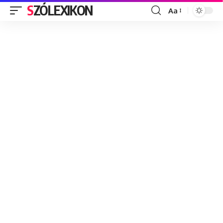
SZÓLEXIKON
Aa
Font
Resizer