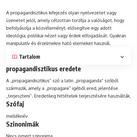
A propagandisztikus kifejezés olyan nyelvezetet vagy
üzenetet jelöl, amely célzottan torzítja a valóságot, hogy
befolyásolja a közvéleményt, elősegítve egy adott
ideológia, politikai nézet vagy érdek elfogadását. Gyakran
manipulatív és érzelmekre ható elemeket használ.
Tartalom
propagandisztikus eredete
A „propagandisztikus”
szó
a
latin
„propaganda” szóból
származik, amely a „propagare” igéből ered, jelentése
„terjeszteni”. Eredetileg hittételek terjesztésére használták.
Szófaj
melléknév
Szinonimák
Nincs ismert szinonima.