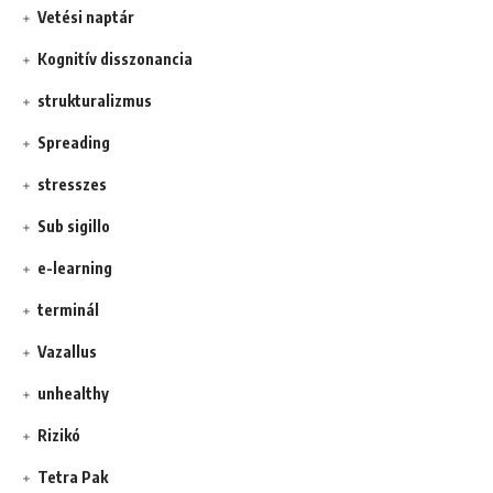
Vetési naptár
Kognitív disszonancia
strukturalizmus
Spreading
stresszes
Sub sigillo
e-learning
terminál
Vazallus
unhealthy
Rizikó
Tetra Pak