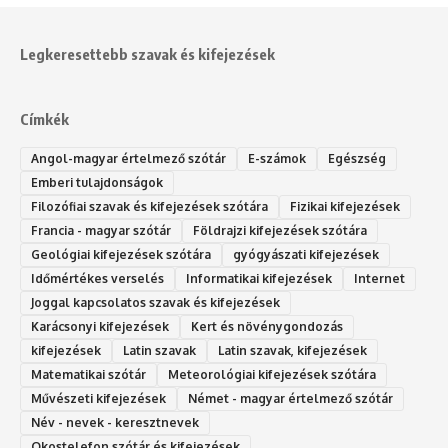
Legkeresettebb szavak és kifejezések
Címkék
Angol-magyar értelmező szótár
E-számok
Egészség
Emberi tulajdonságok
Filozófiai szavak és kifejezések szótára
Fizikai kifejezések
Francia - magyar szótár
Földrajzi kifejezések szótára
Geológiai kifejezések szótára
gyógyászati kifejezések
Időmértékes verselés
Informatikai kifejezések
Internet
Joggal kapcsolatos szavak és kifejezések
Karácsonyi kifejezések
Kert és növénygondozás
kifejezések
Latin szavak
Latin szavak, kifejezések
Matematikai szótár
Meteorológiai kifejezések szótára
Művészeti kifejezések
Német - magyar értelmező szótár
Név - nevek - keresztnevek
Okostelefon szótár és kifejezések