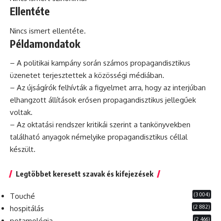
Ellentéte
Nincs ismert ellentéte.
Példamondatok
– A politikai kampány során számos propagandisztikus
üzenetet terjesztettek a közösségi médiában.
– Az újságírók felhívták a figyelmet arra, hogy az interjúban
elhangzott állítások erősen propagandisztikus jellegűek
voltak.
– Az oktatási rendszer kritikái szerint a tankönyvekben
található anyagok némelyike propagandisztikus céllal
készült.
Legtöbbet keresett szavak és kifejezések
(3 004)
Touché
(2 882)
hospitálás
(2 466)
potamológia