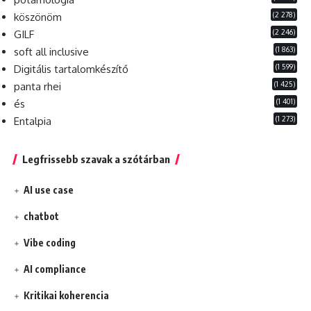
(2 278)
köszönöm
(2 246)
GILF
(1 863)
soft all inclusive
(1 599)
Digitális tartalomkészítő
(1 425)
panta rhei
(1 401)
és
(1 273)
Entalpia
Legfrissebb szavak a szótárban
AI use case
chatbot
Vibe coding
AI compliance
Kritikai koherencia