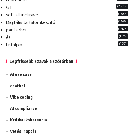
(2 245)
GILF
(1 862)
soft all inclusive
(1 598)
Digitális tartalomkészítő
(1 423)
panta rhei
(1 399)
és
(1 271)
Entalpia
Legfrissebb szavak a szótárban
AI use case
chatbot
Vibe coding
AI compliance
Kritikai koherencia
Vetési naptár