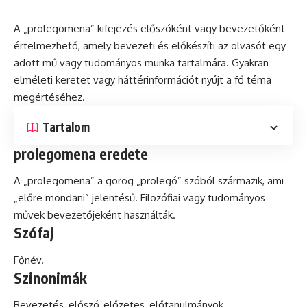
A „prolegomena” kifejezés előszóként vagy bevezetőként
értelmezhető, amely bevezeti
és
előkészíti az olvasót egy
adott mű vagy tudományos
munka
tartalmára. Gyakran
elméleti keretet vagy háttérinformációt nyújt a fő téma
megértéséhez.
Tartalom
prolegomena eredete
A „prolegomena” a görög „prolegó” szóból származik, ami
„előre mondani” jelentésű. Filozófiai vagy tudományos
művek bevezetőjeként használták.
Szófaj
Főnév.
Szinonimák
Bevezetés, előszó, előzetes, előtanulmányok