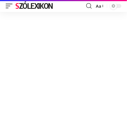
SZÓLEXIKON
Aa
Font
Resizer