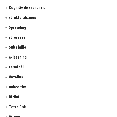
Kognitív disszonancia
strukturalizmus
Spreading
stresszes
Sub sigillo
e-learning
terminál
Vazallus
unhealthy
Rizikó
Tetra Pak
Ajtony