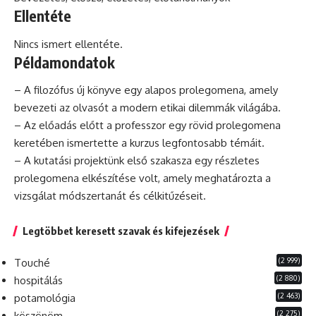
Ellentéte
Nincs ismert ellentéte.
Példamondatok
– A
filozófus
új könyve egy alapos prolegomena, amely
bevezeti az olvasót a modern etikai dilemmák világába.
– Az előadás előtt a
professzor
egy rövid prolegomena
keretében ismertette a
kurzus
legfontosabb témáit.
– A kutatási projektünk első szakasza egy részletes
prolegomena elkészítése volt, amely meghatározta a
vizsgálat módszertanát és célkitűzéseit.
Legtöbbet keresett szavak és kifejezések
(2 999)
Touché
(2 880)
hospitálás
(2 463)
potamológia
(2 275)
köszönöm