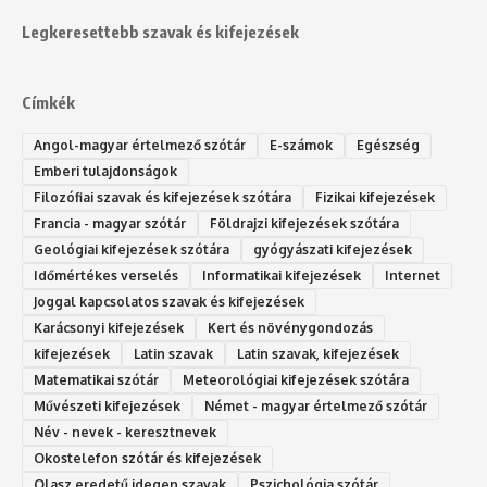
Legkeresettebb szavak és kifejezések
Címkék
Angol-magyar értelmező szótár
E-számok
Egészség
Emberi tulajdonságok
Filozófiai szavak és kifejezések szótára
Fizikai kifejezések
Francia - magyar szótár
Földrajzi kifejezések szótára
Geológiai kifejezések szótára
gyógyászati kifejezések
Időmértékes verselés
Informatikai kifejezések
Internet
Joggal kapcsolatos szavak és kifejezések
Karácsonyi kifejezések
Kert és növénygondozás
kifejezések
Latin szavak
Latin szavak, kifejezések
Matematikai szótár
Meteorológiai kifejezések szótára
Művészeti kifejezések
Német - magyar értelmező szótár
Név - nevek - keresztnevek
Okostelefon szótár és kifejezések
Olasz eredetű idegen szavak
Ps‮gólohciz‬ia s‮átóz‬r