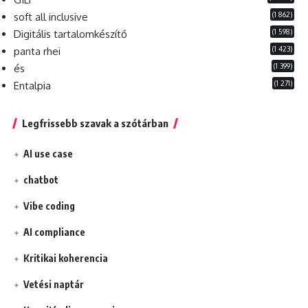
(1 862)
soft all inclusive
(1 598)
Digitális tartalomkészítő
(1 423)
panta rhei
(1 399)
és
(1 271)
Entalpia
Legfrissebb szavak a szótárban
AI use case
chatbot
Vibe coding
AI compliance
Kritikai koherencia
Vetési naptár