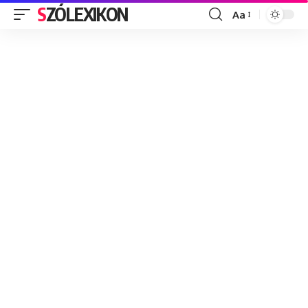
SZÓLEXIKON
Aa
Font
Resizer