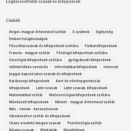
Legkeresettebb szavak és kifejezések
Címkék
Angol-magyar értelmező szótár
E-számok
Egészség
Emberi tulajdonságok
Filozófiai szavak és kifejezések szótára
Fizikai kifejezések
Francia - magyar szótár
Földrajzi kifejezések szótára
Geológiai kifejezések szótára
gyógyászati kifejezések
Időmértékes verselés
Informatikai kifejezések
Internet
Joggal kapcsolatos szavak és kifejezések
Karácsonyi kifejezések
Kert és növénygondozás
kifejezések
Latin szavak
Latin szavak, kifejezések
Matematikai szótár
Meteorológiai kifejezések szótára
Művészeti kifejezések
Német - magyar értelmező szótár
Név - nevek - keresztnevek
Okostelefon szótár és kifejezések
Olasz eredetű idegen szavak
Ps‮gólohciz‬ia s‮átóz‬r
Régies szavak
Rímfajták
Rövidítések