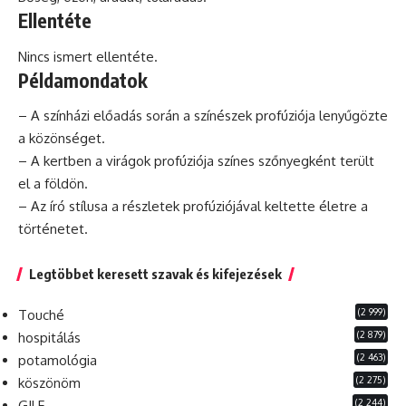
Ellentéte
Nincs ismert ellentéte.
Példamondatok
– A színházi előadás során a színészek profúziója lenyűgözte
a közönséget.
– A kertben a virágok profúziója színes szőnyegként terült
el a földön.
– Az író stílusa a részletek profúziójával keltette életre a
történetet.
Legtöbbet keresett szavak és kifejezések
(2 999)
Touché
(2 879)
hospitálás
(2 463)
potamológia
(2 275)
köszönöm
(2 244)
GILF