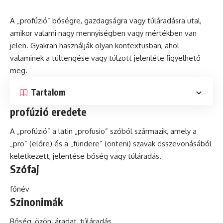
A „profúzió” bőségre, gazdagságra vagy túláradásra utal,
amikor valami nagy mennyiségben vagy mértékben van
jelen. Gyakran használják olyan
kontextusban
, ahol
valaminek a túltengése vagy túlzott jelenléte figyelhető
meg.
Tartalom
profúzió eredete
A „profúzió” a
latin
„profusio” szóból származik, amely a
„pro” (előre)
és
a „fundere” (önteni) szavak összevonásából
keletkezett, jelentése bőség vagy túláradás.
Szófaj
főnév
Szinonimák
Bőség, özön, áradat, túláradás.