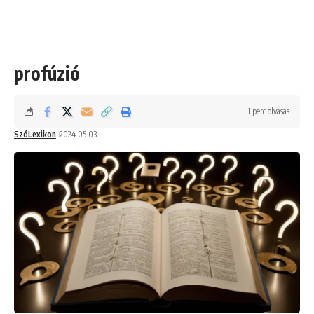
profúzió
1 perc olvasás
SzóLexikon
2024.05.03.