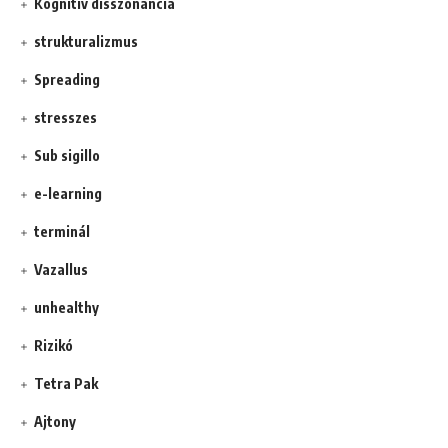
Kognitív disszonancia
strukturalizmus
Spreading
stresszes
Sub sigillo
e-learning
terminál
Vazallus
unhealthy
Rizikó
Tetra Pak
Ajtony