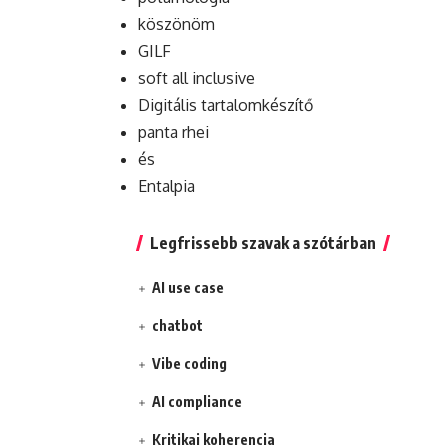
köszönöm
GILF
soft all inclusive
Digitális tartalomkészítő
panta rhei
és
Entalpia
Legfrissebb szavak a szótárban
AI use case
chatbot
Vibe coding
AI compliance
Kritikai koherencia