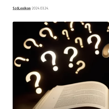
SzóLexikon
2024.03.24.