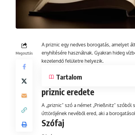
A priznic egy nedves borogatás, amelyet á
enyhítésére használnak. Gyakran hideg vízbe 
Megosztás
kezelendő felületre helyezik.
Tartalom
priznic eredete
A „priznic”
szó
a német „Prießnitz” szóból s
úttörőjének nevéből ered, aki a borogatáso
Szófaj