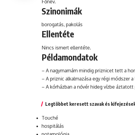
Főnév.
Szinonimák
borogatás,
pakolás
Ellentéte
Nincs ismert ellentéte.
Példamondatok
– A nagymamám mindig priznicet tett a h
– A priznic alkalmazása egy régi módszer a l
– A kórházban a nővér hideg vízbe áztatott
Legtöbbet keresett szavak és kifejezése
Touché
hospitálás
potamológia