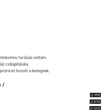
omlokomra,
ha
lázas voltam.
áz csillapítására.
 priznicet hozott a betegnek.
k
(2 999)
(2 879)
(2 463)