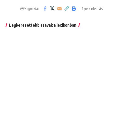
1 perc olvasás
Megosztás
Legkeresettebb szavak a lexikonban