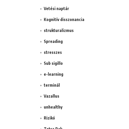
Vetési naptár
Kognitív disszonancia
strukturalizmus
Spreading
stresszes
Sub sigillo
e-learning
terminál
Vazallus
unhealthy
Rizikó
Tetra Pak