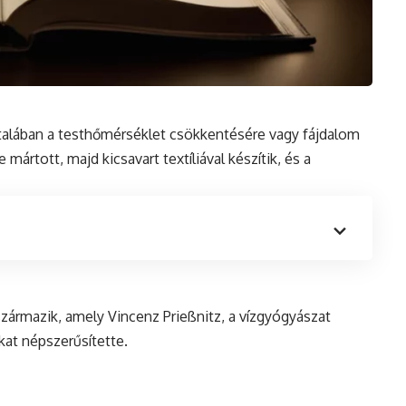
ltalában a testhőmérséklet csökkentésére vagy fájdalom
mártott, majd kicsavart textíliával készítik,
és
a
zármazik, amely Vincenz Prießnitz, a vízgyógyászat
kat népszerűsítette.