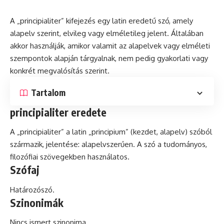
A „principialiter” kifejezés egy
latin
eredetű szó, amely
alapelv szerint, elvileg vagy elméletileg jelent. Általában
akkor használják, amikor valamit az alapelvek vagy elméleti
szempontok alapján tárgyalnak, nem pedig gyakorlati vagy
konkrét
megvalósítás szerint.
Tartalom
principialiter eredete
A „principialiter” a latin „principium” (kezdet, alapelv) szóból
származik, jelentése: alapelvszerűen. A szó a tudományos,
filozófiai szövegekben használatos.
Szófaj
Határozószó.
Szinonimák
Nincs ismert szinonima.