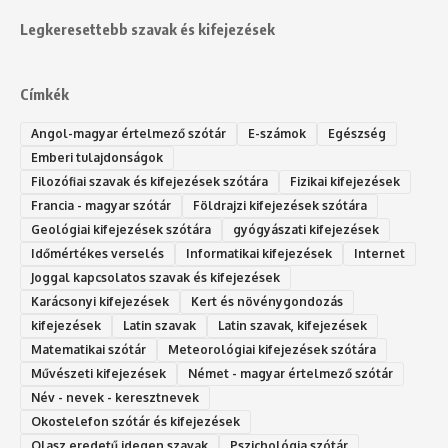
Legkeresettebb szavak és kifejezések
Címkék
Angol-magyar értelmező szótár
E-számok
Egészség
Emberi tulajdonságok
Filozófiai szavak és kifejezések szótára
Fizikai kifejezések
Francia - magyar szótár
Földrajzi kifejezések szótára
Geológiai kifejezések szótára
gyógyászati kifejezések
Időmértékes verselés
Informatikai kifejezések
Internet
Joggal kapcsolatos szavak és kifejezések
Karácsonyi kifejezések
Kert és növénygondozás
kifejezések
Latin szavak
Latin szavak, kifejezések
Matematikai szótár
Meteorológiai kifejezések szótára
Művészeti kifejezések
Német - magyar értelmező szótár
Név - nevek - keresztnevek
Okostelefon szótár és kifejezések
Olasz eredetű idegen szavak
Ps‮gólohciz‬ia s‮átóz‬r