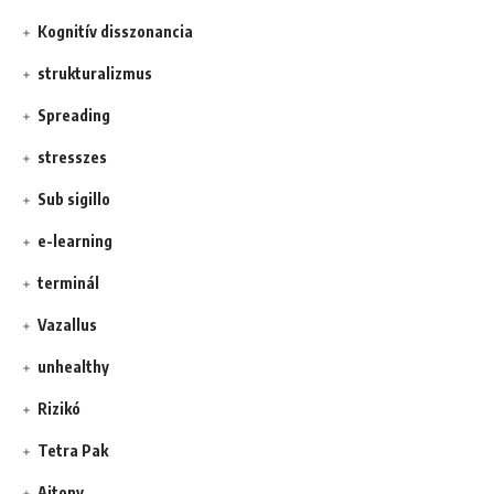
Kognitív disszonancia
strukturalizmus
Spreading
stresszes
Sub sigillo
e-learning
terminál
Vazallus
unhealthy
Rizikó
Tetra Pak
Ajtony