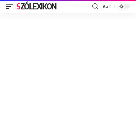
SZÓLEXIKON
Aa
Font
Resizer