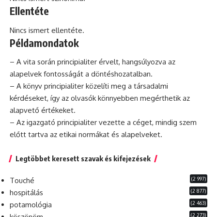
Ellentéte
Nincs ismert ellentéte.
Példamondatok
– A vita során principialiter érvelt, hangsúlyozva az
alapelvek fontosságát a döntéshozatalban.
– A könyv principialiter közelíti meg a társadalmi
kérdéseket, így az olvasók könnyebben megérthetik az
alapvető értékeket.
– Az igazgató principialiter vezette a céget, mindig szem
előtt tartva az etikai normákat
és
alapelveket.
Legtöbbet keresett szavak és kifejezések
(2 997)
Touché
(2 877)
hospitálás
(2 463)
potamológia
(2 273)
köszönöm