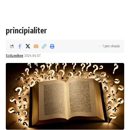
principialiter
1 perc olvasás
SzóLexikon
2024.04.07.