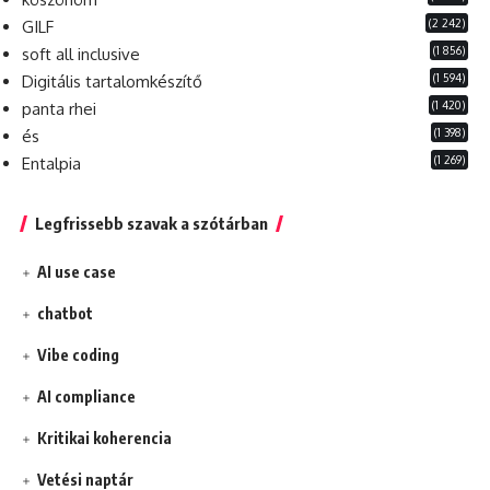
(2 242)
GILF
(1 856)
soft all inclusive
(1 594)
Digitális tartalomkészítő
(1 420)
panta rhei
(1 398)
és
(1 269)
Entalpia
Legfrissebb szavak a szótárban
AI use case
chatbot
Vibe coding
AI compliance
Kritikai koherencia
Vetési naptár