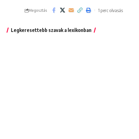
1 perc olvasás
Megosztás
Legkeresettebb szavak a lexikonban