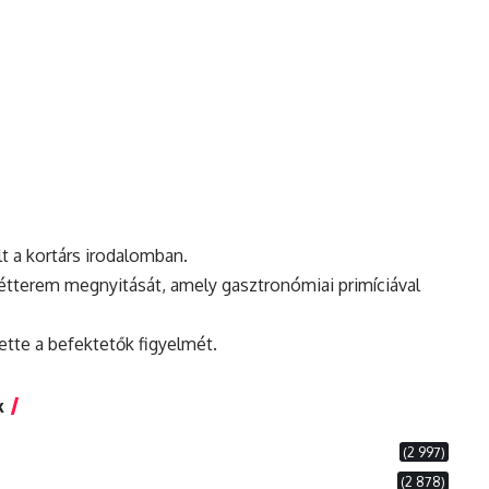
olt a kortárs irodalomban.
j étterem megnyitását, amely gasztronómiai primíciával
tette a befektetők figyelmét.
k
(2 997)
(2 878)