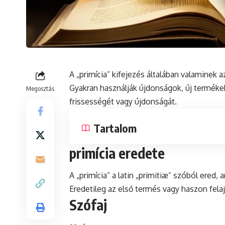
A „primícia” kifejezés általában valaminek 
Gyakran használják újdonságok, új termék
Megosztás
frissességét vagy újdonságát.
Tartalom
primícia eredete
A „primícia” a
latin
„primitiæ” szóból ered, a
Eredetileg az első termés vagy haszon felaj
Szófaj