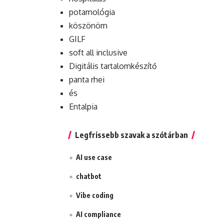
potamológia
köszönöm
GILF
soft all inclusive
Digitális tartalomkészítő
panta rhei
és
Entalpia
Legfrissebb szavak a szótárban
AI use case
chatbot
Vibe coding
AI compliance