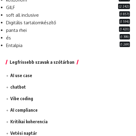
(2 242)
GILF
(1 857)
soft all inclusive
(1 594)
Digitális tartalomkészítő
(1 420)
panta rhei
(1 398)
és
(1 269)
Entalpia
Legfrissebb szavak a szótárban
AI use case
chatbot
Vibe coding
AI compliance
Kritikai koherencia
Vetési naptár