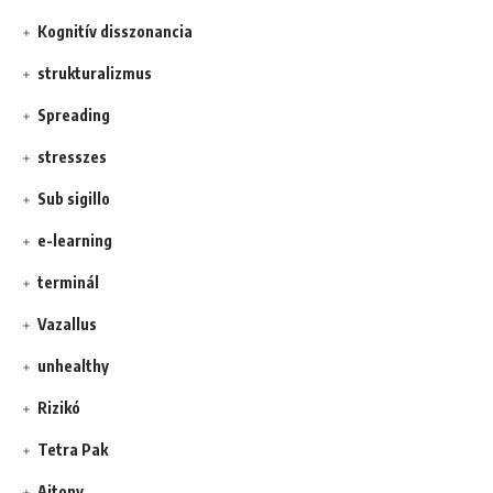
Kognitív disszonancia
strukturalizmus
Spreading
stresszes
Sub sigillo
e-learning
terminál
Vazallus
unhealthy
Rizikó
Tetra Pak
Ajtony