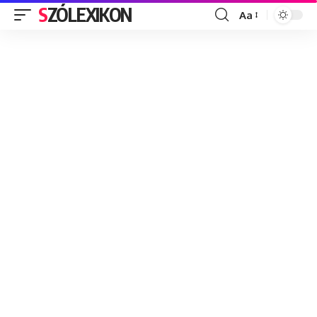
SZÓLEXIKON
Aa
Font
Resizer