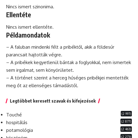
Nincs ismert szinonima.
Ellentéte
Nincs ismert ellentéte.
Példamondatok
– A faluban mindenki félt a pribéktől, akik a földesúr
parancsait hajtották végre.
– A pribékek kegyetlenül bántak a foglyokkal, nem ismertek
sem irgalmat, sem könyörületet.
– A történet szerint a herceg hűséges pribékjei mentették
meg őt az ellenséges támadástól.
Legtöbbet keresett szavak és kifejezések
(2 997)
Touché
(2 877)
hospitálás
(2 463)
potamológia
(2 273)
köszönöm