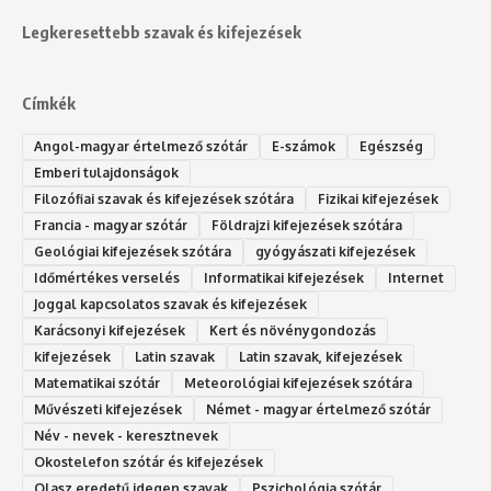
Legkeresettebb szavak és kifejezések
Címkék
Angol-magyar értelmező szótár
E-számok
Egészség
Emberi tulajdonságok
Filozófiai szavak és kifejezések szótára
Fizikai kifejezések
Francia - magyar szótár
Földrajzi kifejezések szótára
Geológiai kifejezések szótára
gyógyászati kifejezések
Időmértékes verselés
Informatikai kifejezések
Internet
Joggal kapcsolatos szavak és kifejezések
Karácsonyi kifejezések
Kert és növénygondozás
kifejezések
Latin szavak
Latin szavak, kifejezések
Matematikai szótár
Meteorológiai kifejezések szótára
Művészeti kifejezések
Német - magyar értelmező szótár
Név - nevek - keresztnevek
Okostelefon szótár és kifejezések
Olasz eredetű idegen szavak
Ps‮gólohciz‬ia s‮átóz‬r