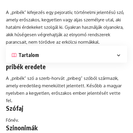
A „pribék” kifejezés egy
pejoratív
, történelmi jelentésű szó,
amely erőszakos, kegyetlen vagy aljas személyre utal, aki
hatalmi érdekeket szolgál ki. Gyakran használják olyanokra,
akik hűségesen végrehajtják az elnyomó rendszerek
parancsait, nem törődve az erkölcsi normákkal.
Tartalom
pribék eredete
A „pribék” szó a szerb-horvát „pribeg” szóból származik,
amely eredetileg menekültet jelentett. Később a magyar
nyelvben a kegyetlen, erőszakos ember jelentését vette
fel.
Szófaj
Főnév.
Szinonimák